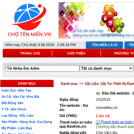
Hôm nay,
Chủ nhật, 9.08.2026 2:09:18 PM
TÊN MIỀN LÀ GÌ
TÊ
TRANG CHỦ
GIỚI THIỆU
PHƯƠNG T
DANH MỤC
Danh mục
>>
Vật Liệu- Vật Tư-Thiết Bị-Dụ
Giáo Dục- Đào Tạo
Đấu Giá website -
Xe Cộ- Vận Tải- Kho Bãi
Ngày đăng:
2/1/2015
Bất Động Sản
Tên website - Dự
chovatlieu.vn
Y Tế- Sức Khoẻ
án:
Lao Động- Việc Làm
Giá (VNĐ):
Liên hệ
Sản Phẩm- Hàng Hoá- Gia Dụng
Thanh toán an toàn
qua BảoKim.vn:
[ Hướng dẫn thanh toán
Mỹ Phẩm- Làm Đẹp
Nghĩa tiếng việt:
Chợ Vật Liệu