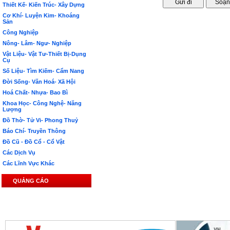
Thiết Kế- Kiến Trúc- Xây Dựng
Cơ Khí- Luyện Kim- Khoáng
Sản
Công Nghiệp
Nông- Lâm- Ngư- Nghiệp
Vật Liệu- Vật Tư-Thiết Bị-Dụng
Cụ
Số Liệu- Tìm Kiếm- Cẩm Nang
Đời Sống- Văn Hoá- Xã Hội
Hoá Chất- Nhựa- Bao Bì
Khoa Học- Công Nghệ- Năng
Lượng
Đồ Thờ- Tử Vi- Phong Thuỷ
Báo Chí- Truyền Thông
Đồ Cũ - Đồ Cổ - Cổ Vật
Các Dịch Vụ
Các Lĩnh Vực Khác
QUẢNG CÁO