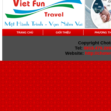
TRANG CHỦ
GIỚI THIỆU
PHƯƠNG T
Copyright Chot
Tel:
0919.479.289
Website:
http://chot