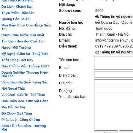
Ẩm Thực- Nhà Hàng
Nội dung:
Du Lịch- Khách Sạn
Số lượt xem:
5609
Thực Phẩm- Đặc Sản
Thông tin về người
Quảng Cáo- In Ấn
Người liên hệ:
Đỗ Quang Dậu (Dậu tê
Mua Bán- Chợ- Cửa Hàng- Siêu
Nơi đăng:
Toàn quốc
Thị
Địa chỉ:
Thanh Xuân - Hà Nội
Rượu- Bia- Nước Giải Khát
Email:
info@chotenmien.vn
/ 
Tìm Bạn- Hẹn Hò- Cưới Hỏi
Điện thoại:
0919.479.289 / 0936.2
Nước- Môi Trường
Thông tin về người
Mỹ Nghệ- Gốm Sứ- Thuỷ Tinh
Tên của bạn :
Thời Trang- Dệt May
Bưu Chính- Viễn Thông- CNTT
E-mail :
Doanh Nghiệp- Thương Hiệu-
Điện thoại :
Đối Tác
Vàng Bạc- Đá Quý- Trang Sức
Địa chỉ :
Nội Ngoại Thất
Di động :
Vui Chơi- Giải Trí- Thể Thao
Yêu cầu của bạn :
Hoa- Điện Hoa- Sinh Vật Cảnh
Mẹ- Bé- Trẻ Em
Đồ Chơi- Quà Tặng
Pháp Luật- Công Chứng
Kinh Tế- Tài Chính- Thương
Mại