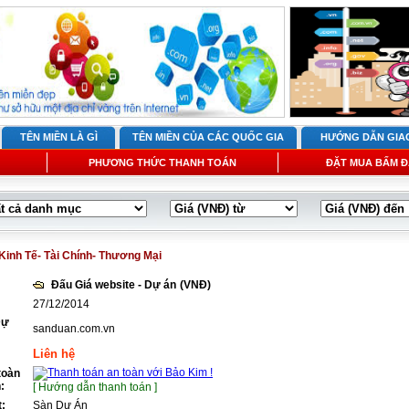
TÊN MIỀN LÀ GÌ
TÊN MIỀN CỦA CÁC QUỐC GIA
HƯỚNG DẪN GIA
PHƯƠNG THỨC THANH TOÁN
ĐẶT MUA BẤM Đ
Kinh Tế- Tài Chính- Thương Mại
Đấu Giá website - Dự án
(VNĐ)
27/12/2014
Dự
sanduan.com.vn
Liên hệ
toàn
:
[ Hướng dẫn thanh toán ]
t:
Sàn Dự Án