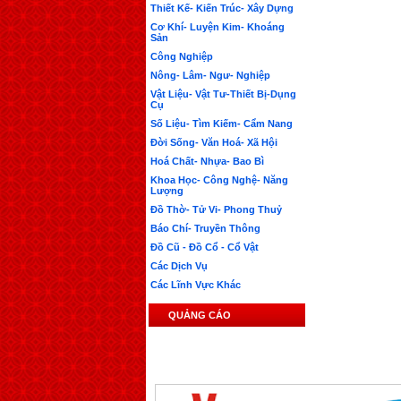
Thiết Kế- Kiến Trúc- Xây Dựng
Cơ Khí- Luyện Kim- Khoáng
Sản
Công Nghiệp
Nông- Lâm- Ngư- Nghiệp
Vật Liệu- Vật Tư-Thiết Bị-Dụng
Cụ
Số Liệu- Tìm Kiếm- Cẩm Nang
Đời Sống- Văn Hoá- Xã Hội
Hoá Chất- Nhựa- Bao Bì
Khoa Học- Công Nghệ- Năng
Lượng
Đồ Thờ- Tử Vi- Phong Thuỷ
Báo Chí- Truyền Thông
Đồ Cũ - Đồ Cổ - Cổ Vật
Các Dịch Vụ
Các Lĩnh Vực Khác
QUẢNG CÁO