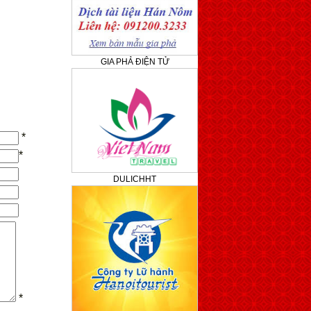
GIA PHẢ ĐIỆN TỬ
*
*
DULICHHT
*