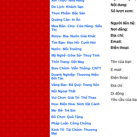
Ẩm Thực- Nhà Hàng
Nội dung:
Du Lịch- Khách Sạn
Số lượt xem:
Thực Phẩm- Đặc Sản
Quảng Cáo- In Ấn
Người liên hệ:
Mua Bán- Chợ- Cửa Hàng- Siêu
Nơi đăng:
Thị
Địa chỉ:
Rượu- Bia- Nước Giải Khát
Email:
Tìm Bạn- Hẹn Hò- Cưới Hỏi
Điện thoại:
Nước- Môi Trường
Mỹ Nghệ- Gốm Sứ- Thuỷ Tinh
Tên của bạn :
Thời Trang- Dệt May
Bưu Chính- Viễn Thông- CNTT
E-mail :
Doanh Nghiệp- Thương Hiệu-
Điện thoại :
Đối Tác
Vàng Bạc- Đá Quý- Trang Sức
Địa chỉ :
Nội Ngoại Thất
Di động :
Vui Chơi- Giải Trí- Thể Thao
Yêu cầu của bạ
Hoa- Điện Hoa- Sinh Vật Cảnh
Mẹ- Bé- Trẻ Em
Đồ Chơi- Quà Tặng
Pháp Luật- Công Chứng
Kinh Tế- Tài Chính- Thương
Mại