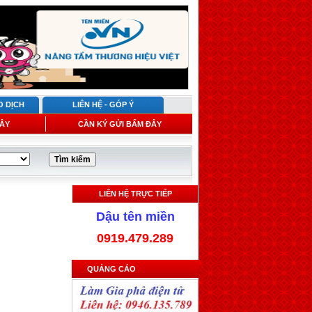
O DỊCH
LIÊN HỆ - GÓP Ý
ÂY
CẦN KÝ GỬI BẤM ĐÂY
LIÊN HỆ TRỰC TIẾP
Dậu tên miền
0919.479.289
QUẢNG CÁO