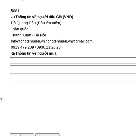
5081
Thông tin về người đấu Giá (VNĐ)
Đỗ Quang Dậu (Dậu tên miền)
Toàn quốc
Thanh Xuân - Hà Nội
info@chotenmien.vn
/ chotenmien.vn@gmail.com
0919.479.289 / 0936.21.26.28
Thông tin về người mua
n :