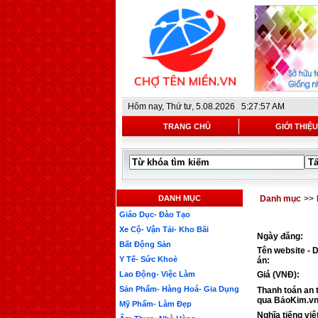
Hôm nay,
Thứ tư, 5.08.2026 5:27:57 AM
TRANG CHỦ
GIỚI THIỆU
DANH MỤC
Danh mục
>>
Giáo Dục- Đào Tạo
Xe Cộ- Vận Tải- Kho Bãi
Ngày đăng:
Bất Động Sản
Tên website - 
Y Tế- Sức Khoẻ
án:
Lao Động- Việc Làm
Giá (VNĐ):
Sản Phẩm- Hàng Hoá- Gia Dụng
Thanh toán an 
qua BảoKim.vn
Mỹ Phẩm- Làm Đẹp
Nghĩa tiếng việ