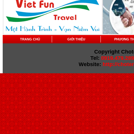
TRANG CHỦ
GIỚI THIỆU
PHƯƠNG T
Copyright Chot
Tel:
0919.479.289
Website:
http://chot