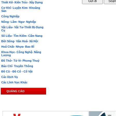
Thiết Kế- Kiến Trúc- Xây Dựng
Cơ Khí- Luyện Kim- Khoáng
Sản
Công Nghiệp
Nông- Lâm- Ngư- Nghiệp
Vật Liệu- Vật Tư-Thiết Bị-Dụng
Cụ
Số Liệu- Tìm Kiếm- Cẩm Nang
Đời Sống- Văn Hoá- Xã Hội
Hoá Chất- Nhựa- Bao Bì
Khoa Học- Công Nghệ- Năng
Lượng
Đồ Thờ- Tử Vi- Phong Thuỷ
Báo Chí- Truyền Thông
Đồ Cũ - Đồ Cổ - Cổ Vật
Các Dịch Vụ
Các Lĩnh Vực Khác
QUẢNG CÁO