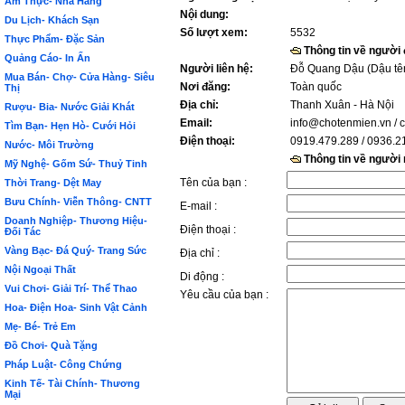
Ẩm Thực- Nhà Hàng
Nội dung:
Du Lịch- Khách Sạn
Số lượt xem:
5532
Thực Phẩm- Đặc Sản
Thông tin về người
Quảng Cáo- In Ấn
Người liên hệ:
Đỗ Quang Dậu (Dậu tê
Mua Bán- Chợ- Cửa Hàng- Siêu
Nơi đăng:
Toàn quốc
Thị
Địa chỉ:
Thanh Xuân - Hà Nội
Rượu- Bia- Nước Giải Khát
Email:
info@chotenmien.vn
/ 
Tìm Bạn- Hẹn Hò- Cưới Hỏi
Điện thoại:
0919.479.289 / 0936.2
Nước- Môi Trường
Thông tin về người
Mỹ Nghệ- Gốm Sứ- Thuỷ Tinh
Tên của bạn :
Thời Trang- Dệt May
Bưu Chính- Viễn Thông- CNTT
E-mail :
Doanh Nghiệp- Thương Hiệu-
Điện thoại :
Đối Tác
Vàng Bạc- Đá Quý- Trang Sức
Địa chỉ :
Nội Ngoại Thất
Di động :
Vui Chơi- Giải Trí- Thể Thao
Yêu cầu của bạn :
Hoa- Điện Hoa- Sinh Vật Cảnh
Mẹ- Bé- Trẻ Em
Đồ Chơi- Quà Tặng
Pháp Luật- Công Chứng
Kinh Tế- Tài Chính- Thương
Mại