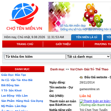
Hôm nay,
Chủ nhật, 9.08.2026 11:31:53 AM
TÊN MIỀN LÀ GÌ
TÊ
TRANG CHỦ
GIỚI THIỆU
PHƯƠNG T
DANH MỤC
Danh mục
>>
Vui Chơi- Giải Trí- Thể Thao
Giáo Dục- Đào Tạo
Đấu Giá website -
Xe Cộ- Vận Tải- Kho Bãi
Ngày đăng:
28/11/2014
Bất Động Sản
Tên website - Dự
gameonline.vn
Y Tế- Sức Khoẻ
án:
Lao Động- Việc Làm
Giá (VNĐ):
Liên hệ
Sản Phẩm- Hàng Hoá- Gia Dụng
Thanh toán an toàn
qua BảoKim.vn:
[ Hướng dẫn thanh toán
Mỹ Phẩm- Làm Đẹp
Nghĩa tiếng việt:
Trò Chơi Trực Tuyến