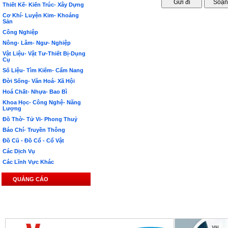
Thiết Kế- Kiến Trúc- Xây Dựng
Cơ Khí- Luyện Kim- Khoáng
Sản
Công Nghiệp
Nông- Lâm- Ngư- Nghiệp
Vật Liệu- Vật Tư-Thiết Bị-Dụng
Cụ
Số Liệu- Tìm Kiếm- Cẩm Nang
Đời Sống- Văn Hoá- Xã Hội
Hoá Chất- Nhựa- Bao Bì
Khoa Học- Công Nghệ- Năng
Lượng
Đồ Thờ- Tử Vi- Phong Thuỷ
Báo Chí- Truyền Thông
Đồ Cũ - Đồ Cổ - Cổ Vật
Các Dịch Vụ
Các Lĩnh Vực Khác
QUẢNG CÁO