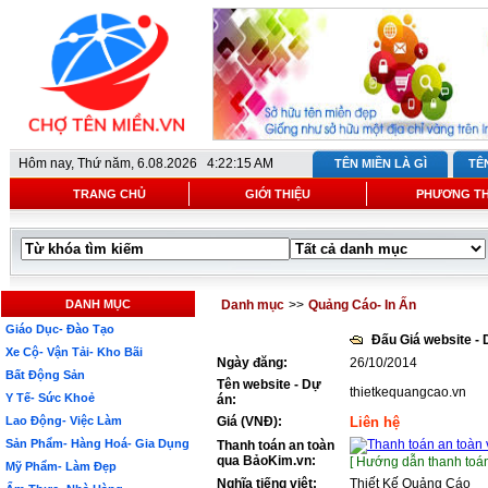
Hôm nay,
Thứ năm, 6.08.2026 4:22:15 AM
TÊN MIỀN LÀ GÌ
TÊ
TRANG CHỦ
GIỚI THIỆU
PHƯƠNG T
DANH MỤC
Danh mục
>>
Quảng Cáo- In Ấn
Giáo Dục- Đào Tạo
Đấu Giá website -
Xe Cộ- Vận Tải- Kho Bãi
Ngày đăng:
26/10/2014
Bất Động Sản
Tên website - Dự
thietkequangcao.vn
Y Tế- Sức Khoẻ
án:
Lao Động- Việc Làm
Giá (VNĐ):
Liên hệ
Sản Phẩm- Hàng Hoá- Gia Dụng
Thanh toán an toàn
qua BảoKim.vn:
[ Hướng dẫn thanh toán
Mỹ Phẩm- Làm Đẹp
Nghĩa tiếng việt:
Thiết Kế Quảng Cáo