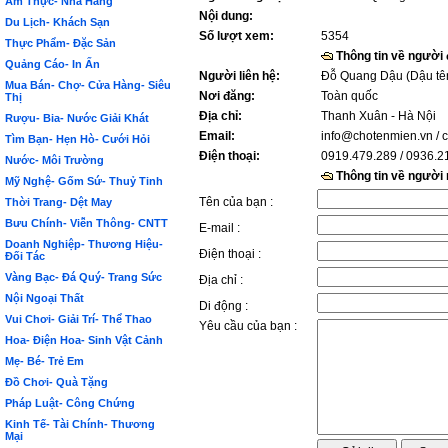
Ẩm Thực- Nhà Hàng
Nội dung:
Du Lịch- Khách Sạn
Số lượt xem:
5354
Thực Phẩm- Đặc Sản
Thông tin về người
Quảng Cáo- In Ấn
Người liên hệ:
Đỗ Quang Dậu (Dậu tê
Mua Bán- Chợ- Cửa Hàng- Siêu
Nơi đăng:
Toàn quốc
Thị
Địa chỉ:
Thanh Xuân - Hà Nội
Rượu- Bia- Nước Giải Khát
Email:
info@chotenmien.vn
/ 
Tìm Bạn- Hẹn Hò- Cưới Hỏi
Điện thoại:
0919.479.289 / 0936.2
Nước- Môi Trường
Thông tin về người
Mỹ Nghệ- Gốm Sứ- Thuỷ Tinh
Tên của bạn :
Thời Trang- Dệt May
Bưu Chính- Viễn Thông- CNTT
E-mail :
Doanh Nghiệp- Thương Hiệu-
Điện thoại :
Đối Tác
Vàng Bạc- Đá Quý- Trang Sức
Địa chỉ :
Nội Ngoại Thất
Di động :
Vui Chơi- Giải Trí- Thể Thao
Yêu cầu của bạn :
Hoa- Điện Hoa- Sinh Vật Cảnh
Mẹ- Bé- Trẻ Em
Đồ Chơi- Quà Tặng
Pháp Luật- Công Chứng
Kinh Tế- Tài Chính- Thương
Mại