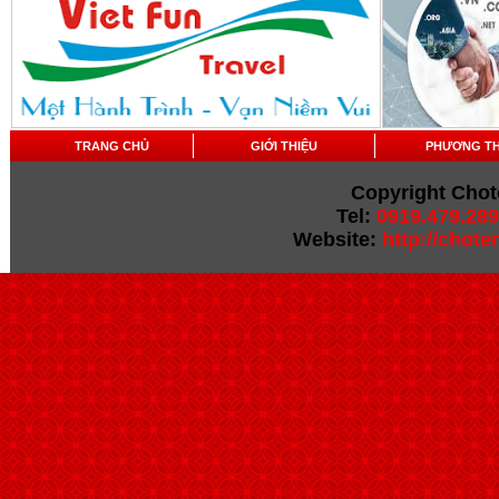
TRANG CHỦ
GIỚI THIỆU
PHƯƠNG T
Copyright Chot
Tel:
0919.479.289
Website:
http://chot