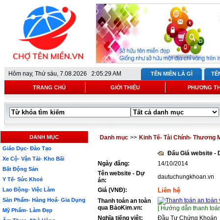
Hôm nay,
Thứ sáu, 7.08.2026 2:05:29 AM
TÊN MIỀN LÀ GÌ
TÊ
TRANG CHỦ
GIỚI THIỆU
PHƯƠNG T
DANH MỤC
Danh mục
>>
Kinh Tế- Tài Chính- Thương 
Giáo Dục- Đào Tạo
Đấu Giá website -
Xe Cộ- Vận Tải- Kho Bãi
Ngày đăng:
14/10/2014
Bất Động Sản
Tên website - Dự
dautuchungkhoan.vn
Y Tế- Sức Khoẻ
án:
Lao Động- Việc Làm
Giá (VNĐ):
Liên hệ
Sản Phẩm- Hàng Hoá- Gia Dụng
Thanh toán an toàn
qua BảoKim.vn:
[ Hướng dẫn thanh toán
Mỹ Phẩm- Làm Đẹp
Nghĩa tiếng việt:
Đầu Tư Chứng Khoán