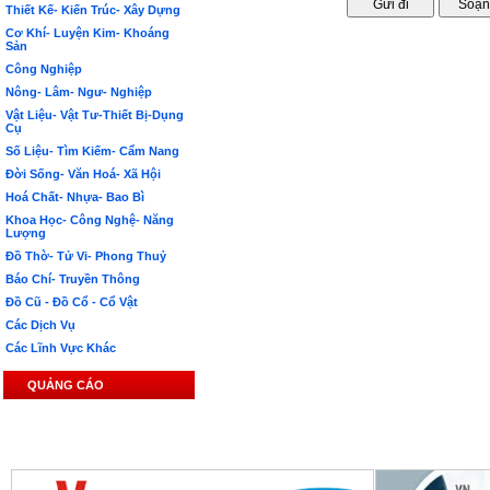
Thiết Kế- Kiến Trúc- Xây Dựng
Cơ Khí- Luyện Kim- Khoáng
Sản
Công Nghiệp
Nông- Lâm- Ngư- Nghiệp
Vật Liệu- Vật Tư-Thiết Bị-Dụng
Cụ
Số Liệu- Tìm Kiếm- Cẩm Nang
Đời Sống- Văn Hoá- Xã Hội
Hoá Chất- Nhựa- Bao Bì
Khoa Học- Công Nghệ- Năng
Lượng
Đồ Thờ- Tử Vi- Phong Thuỷ
Báo Chí- Truyền Thông
Đồ Cũ - Đồ Cổ - Cổ Vật
Các Dịch Vụ
Các Lĩnh Vực Khác
QUẢNG CÁO