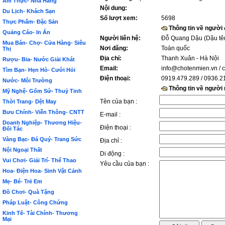
Ẩm Thực- Nhà Hàng
Nội dung:
Du Lịch- Khách Sạn
Số lượt xem:
5698
Thực Phẩm- Đặc Sản
Thông tin về người
Quảng Cáo- In Ấn
Người liên hệ:
Đỗ Quang Dậu (Dậu tê
Mua Bán- Chợ- Cửa Hàng- Siêu
Nơi đăng:
Toàn quốc
Thị
Địa chỉ:
Thanh Xuân - Hà Nội
Rượu- Bia- Nước Giải Khát
Email:
info@chotenmien.vn
/ 
Tìm Bạn- Hẹn Hò- Cưới Hỏi
Điện thoại:
0919.479.289 / 0936.2
Nước- Môi Trường
Thông tin về người
Mỹ Nghệ- Gốm Sứ- Thuỷ Tinh
Tên của bạn :
Thời Trang- Dệt May
Bưu Chính- Viễn Thông- CNTT
E-mail :
Doanh Nghiệp- Thương Hiệu-
Điện thoại :
Đối Tác
Vàng Bạc- Đá Quý- Trang Sức
Địa chỉ :
Nội Ngoại Thất
Di động :
Vui Chơi- Giải Trí- Thể Thao
Yêu cầu của bạn :
Hoa- Điện Hoa- Sinh Vật Cảnh
Mẹ- Bé- Trẻ Em
Đồ Chơi- Quà Tặng
Pháp Luật- Công Chứng
Kinh Tế- Tài Chính- Thương
Mại