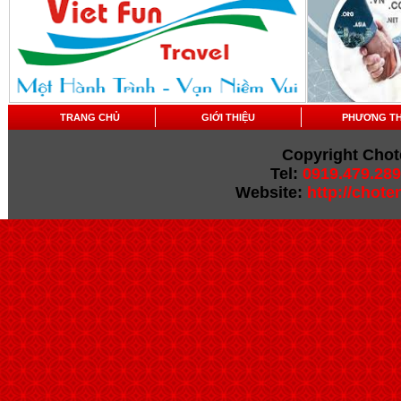
TRANG CHỦ
GIỚI THIỆU
PHƯƠNG T
Copyright Chot
Tel:
0919.479.289
Website:
http://chot