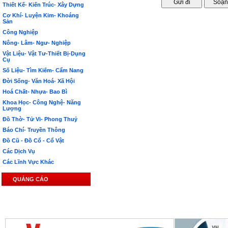
Thiết Kế- Kiến Trúc- Xây Dựng
Cơ Khí- Luyện Kim- Khoáng
Sản
Công Nghiệp
Nông- Lâm- Ngư- Nghiệp
Vật Liệu- Vật Tư-Thiết Bị-Dụng
Cụ
Số Liệu- Tìm Kiếm- Cẩm Nang
Đời Sống- Văn Hoá- Xã Hội
Hoá Chất- Nhựa- Bao Bì
Khoa Học- Công Nghệ- Năng
Lượng
Đồ Thờ- Tử Vi- Phong Thuỷ
Báo Chí- Truyền Thông
Đồ Cũ - Đồ Cổ - Cổ Vật
Các Dịch Vụ
Các Lĩnh Vực Khác
QUẢNG CÁO