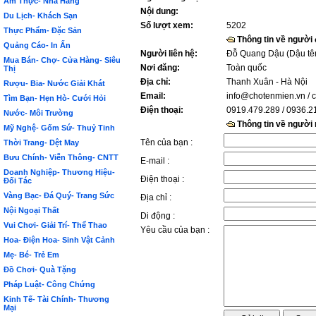
Ẩm Thực- Nhà Hàng
Nội dung:
Du Lịch- Khách Sạn
Số lượt xem:
5202
Thực Phẩm- Đặc Sản
Thông tin về người
Quảng Cáo- In Ấn
Người liên hệ:
Đỗ Quang Dậu (Dậu tê
Mua Bán- Chợ- Cửa Hàng- Siêu
Nơi đăng:
Toàn quốc
Thị
Địa chỉ:
Thanh Xuân - Hà Nội
Rượu- Bia- Nước Giải Khát
Email:
info@chotenmien.vn
/ 
Tìm Bạn- Hẹn Hò- Cưới Hỏi
Điện thoại:
0919.479.289 / 0936.2
Nước- Môi Trường
Thông tin về người
Mỹ Nghệ- Gốm Sứ- Thuỷ Tinh
Tên của bạn :
Thời Trang- Dệt May
Bưu Chính- Viễn Thông- CNTT
E-mail :
Doanh Nghiệp- Thương Hiệu-
Điện thoại :
Đối Tác
Vàng Bạc- Đá Quý- Trang Sức
Địa chỉ :
Nội Ngoại Thất
Di động :
Vui Chơi- Giải Trí- Thể Thao
Yêu cầu của bạn :
Hoa- Điện Hoa- Sinh Vật Cảnh
Mẹ- Bé- Trẻ Em
Đồ Chơi- Quà Tặng
Pháp Luật- Công Chứng
Kinh Tế- Tài Chính- Thương
Mại