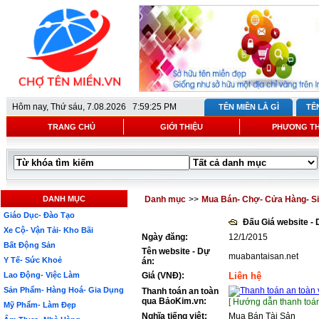
Hôm nay,
Thứ sáu, 7.08.2026 7:59:25 PM
TÊN MIỀN LÀ GÌ
TÊ
TRANG CHỦ
GIỚI THIỆU
PHƯƠNG T
DANH MỤC
Danh mục
>>
Mua Bán- Chợ- Cửa Hàng- Si
Giáo Dục- Đào Tạo
Đấu Giá website -
Xe Cộ- Vận Tải- Kho Bãi
Ngày đăng:
12/1/2015
Bất Động Sản
Tên website - Dự
muabantaisan.net
Y Tế- Sức Khoẻ
án:
Lao Động- Việc Làm
Giá (VNĐ):
Liên hệ
Sản Phẩm- Hàng Hoá- Gia Dụng
Thanh toán an toàn
qua BảoKim.vn:
[ Hướng dẫn thanh toán
Mỹ Phẩm- Làm Đẹp
Nghĩa tiếng việt:
Mua Bán Tài Sản