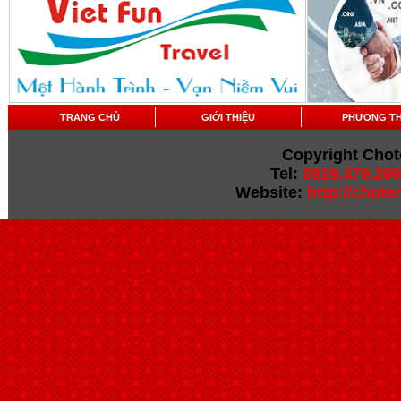
TRANG CHỦ
GIỚI THIỆU
PHƯƠNG T
Copyright Chot
Tel:
0919.479.289
Website:
http://chot