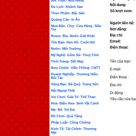
Ẩm Thực- Nhà Hàng
Nội dung:
Du Lịch- Khách Sạn
Số lượt xem:
Thực Phẩm- Đặc Sản
Quảng Cáo- In Ấn
Người liên hệ:
Mua Bán- Chợ- Cửa Hàng- Siêu
Nơi đăng:
Thị
Địa chỉ:
Rượu- Bia- Nước Giải Khát
Email:
Tìm Bạn- Hẹn Hò- Cưới Hỏi
Điện thoại:
Nước- Môi Trường
Mỹ Nghệ- Gốm Sứ- Thuỷ Tinh
Tên của bạn :
Thời Trang- Dệt May
Bưu Chính- Viễn Thông- CNTT
E-mail :
Doanh Nghiệp- Thương Hiệu-
Điện thoại :
Đối Tác
Vàng Bạc- Đá Quý- Trang Sức
Địa chỉ :
Nội Ngoại Thất
Di động :
Vui Chơi- Giải Trí- Thể Thao
Yêu cầu của bạ
Hoa- Điện Hoa- Sinh Vật Cảnh
Mẹ- Bé- Trẻ Em
Đồ Chơi- Quà Tặng
Pháp Luật- Công Chứng
Kinh Tế- Tài Chính- Thương
Mại