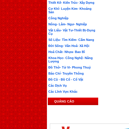
Thiết Kế- Kiến Trúc- Xây Dựng
Cơ Khí- Luyện Kim- Khoáng
Sản
Công Nghiệp
Nông- Lâm- Ngư- Nghiệp
Vật Liệu- Vật Tư-Thiết Bị-Dụng
Cụ
Số Liệu- Tìm Kiếm- Cẩm Nang
Đời Sống- Văn Hoá- Xã Hội
Hoá Chất- Nhựa- Bao Bì
Khoa Học- Công Nghệ- Năng
Lượng
Đồ Thờ- Tử Vi- Phong Thuỷ
Báo Chí- Truyền Thông
Đồ Cũ - Đồ Cổ - Cổ Vật
Các Dịch Vụ
Các Lĩnh Vực Khác
QUẢNG CÁO