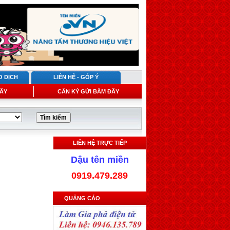
O DỊCH
LIÊN HỆ - GÓP Ý
ÂY
CẦN KÝ GỬI BẤM ĐÂY
LIÊN HỆ TRỰC TIẾP
Dậu tên miền
0919.479.289
QUẢNG CÁO