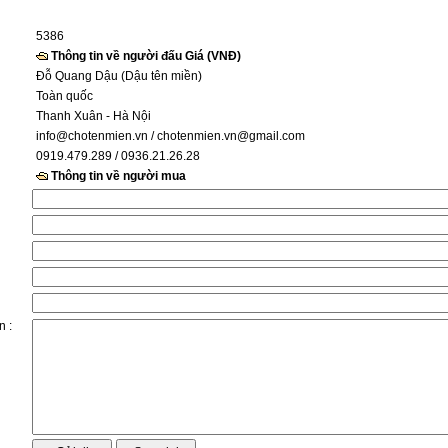
5386
Thông tin về người đấu Giá (VNĐ)
Đỗ Quang Dậu (Dậu tên miền)
Toàn quốc
Thanh Xuân - Hà Nội
info@chotenmien.vn
/ chotenmien.vn@gmail.com
0919.479.289 / 0936.21.26.28
Thông tin về người mua
n :