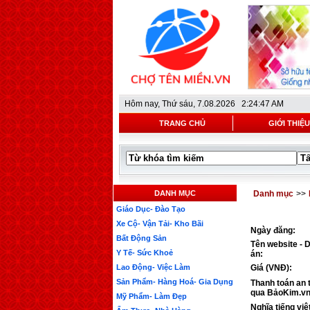
Hôm nay,
Thứ sáu, 7.08.2026 2:24:47 AM
TRANG CHỦ
GIỚI THIỆU
DANH MỤC
Danh mục
>>
Giáo Dục- Đào Tạo
Xe Cộ- Vận Tải- Kho Bãi
Ngày đăng:
Bất Động Sản
Tên website - 
Y Tế- Sức Khoẻ
án:
Lao Động- Việc Làm
Giá (VNĐ):
Sản Phẩm- Hàng Hoá- Gia Dụng
Thanh toán an 
qua BảoKim.vn
Mỹ Phẩm- Làm Đẹp
Nghĩa tiếng việ