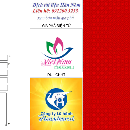
GIA PHẢ ĐIỆN TỬ
*
*
DULICHHT
*