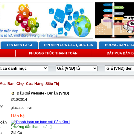
TÊN MIỀN LÀ GÌ
TÊN MIỀN CỦA CÁC QUỐC GIA
HƯỚNG DẪN GIA
PHƯƠNG THỨC THANH TOÁN
ĐẶT MUA BẤM Đ
Mua Bán- Chợ- Cửa Hàng- Siêu Thị
Đấu Giá website - Dự án
(VNĐ)
3/10/2014
Dự
giaca.com.vn
Liên hệ
toàn
:
[ Hướng dẫn thanh toán ]
t:
Giá Cả