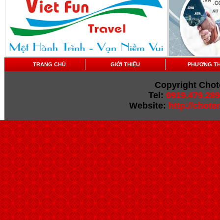
TRANG CHỦ
GIỚI THIỆU
PHƯƠNG T
Copyright Chot
Tel:
0919.479.289
Website:
http://chot