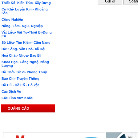
Thiết Kế- Kiến Trúc- Xây Dựng
Cơ Khí- Luyện Kim- Khoáng
Sản
Công Nghiệp
Nông- Lâm- Ngư- Nghiệp
Vật Liệu- Vật Tư-Thiết Bị-Dụng
Cụ
Số Liệu- Tìm Kiếm- Cẩm Nang
Đời Sống- Văn Hoá- Xã Hội
Hoá Chất- Nhựa- Bao Bì
Khoa Học- Công Nghệ- Năng
Lượng
Đồ Thờ- Tử Vi- Phong Thuỷ
Báo Chí- Truyền Thông
Đồ Cũ - Đồ Cổ - Cổ Vật
Các Dịch Vụ
Các Lĩnh Vực Khác
QUẢNG CÁO