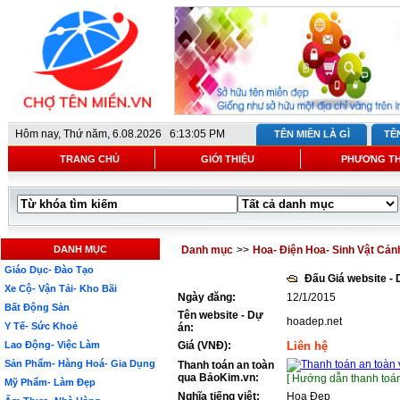
Hôm nay,
Thứ năm, 6.08.2026 6:13:05 PM
TÊN MIỀN LÀ GÌ
TÊ
TRANG CHỦ
GIỚI THIỆU
PHƯƠNG T
DANH MỤC
Danh mục
>>
Hoa- Điện Hoa- Sinh Vật Cản
Giáo Dục- Đào Tạo
Đấu Giá website -
Xe Cộ- Vận Tải- Kho Bãi
Ngày đăng:
12/1/2015
Bất Động Sản
Tên website - Dự
hoadep.net
Y Tế- Sức Khoẻ
án:
Lao Động- Việc Làm
Giá (VNĐ):
Liên hệ
Sản Phẩm- Hàng Hoá- Gia Dụng
Thanh toán an toàn
qua BảoKim.vn:
[ Hướng dẫn thanh toán
Mỹ Phẩm- Làm Đẹp
Nghĩa tiếng việt:
Hoa Đẹp