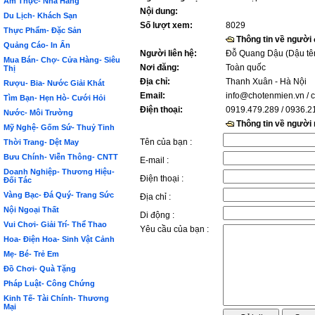
Ẩm Thực- Nhà Hàng
Nội dung:
Du Lịch- Khách Sạn
Số lượt xem:
8029
Thực Phẩm- Đặc Sản
Thông tin về người
Quảng Cáo- In Ấn
Người liên hệ:
Đỗ Quang Dậu (Dậu tê
Mua Bán- Chợ- Cửa Hàng- Siêu
Nơi đăng:
Toàn quốc
Thị
Địa chỉ:
Thanh Xuân - Hà Nội
Rượu- Bia- Nước Giải Khát
Email:
info@chotenmien.vn
/ 
Tìm Bạn- Hẹn Hò- Cưới Hỏi
Điện thoại:
0919.479.289 / 0936.2
Nước- Môi Trường
Thông tin về người
Mỹ Nghệ- Gốm Sứ- Thuỷ Tinh
Tên của bạn :
Thời Trang- Dệt May
Bưu Chính- Viễn Thông- CNTT
E-mail :
Doanh Nghiệp- Thương Hiệu-
Điện thoại :
Đối Tác
Vàng Bạc- Đá Quý- Trang Sức
Địa chỉ :
Nội Ngoại Thất
Di động :
Vui Chơi- Giải Trí- Thể Thao
Yêu cầu của bạn :
Hoa- Điện Hoa- Sinh Vật Cảnh
Mẹ- Bé- Trẻ Em
Đồ Chơi- Quà Tặng
Pháp Luật- Công Chứng
Kinh Tế- Tài Chính- Thương
Mại