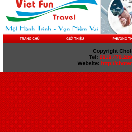
TRANG CHỦ
GIỚI THIỆU
PHƯƠNG T
Copyright Chot
Tel:
0919.479.289
Website:
http://chot