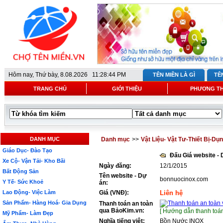
Hôm nay,
Thứ bày, 8.08.2026 11:28:44 PM
TÊN MIỀN LÀ GÌ
TÊ
TRANG CHỦ
GIỚI THIỆU
PHƯƠNG T
DANH MỤC
Danh mục
>>
Vật Liệu- Vật Tư-Thiết Bị-Dụ
Giáo Dục- Đào Tạo
Đấu Giá website -
Xe Cộ- Vận Tải- Kho Bãi
Ngày đăng:
12/1/2015
Bất Động Sản
Tên website - Dự
bonnuocinox.com
Y Tế- Sức Khoẻ
án:
Lao Động- Việc Làm
Giá (VNĐ):
Liên hệ
Sản Phẩm- Hàng Hoá- Gia Dụng
Thanh toán an toàn
qua BảoKim.vn:
[ Hướng dẫn thanh toán
Mỹ Phẩm- Làm Đẹp
Nghĩa tiếng việt:
Bồn Nước INOX