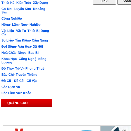
Thiết Kế- Kiến Trúc- Xây Dựng
Cơ Khí- Luyện Kim- Khoáng
Sản
Công Nghiệp
Nông- Lâm- Ngư- Nghiệp
Vật Liệu- Vật Tư-Thiết Bị-Dụng
Cụ
Số Liệu- Tìm Kiếm- Cẩm Nang
Đời Sống- Văn Hoá- Xã Hội
Hoá Chất- Nhựa- Bao Bì
Khoa Học- Công Nghệ- Năng
Lượng
Đồ Thờ- Tử Vi- Phong Thuỷ
Báo Chí- Truyền Thông
Đồ Cũ - Đồ Cổ - Cổ Vật
Các Dịch Vụ
Các Lĩnh Vực Khác
QUẢNG CÁO