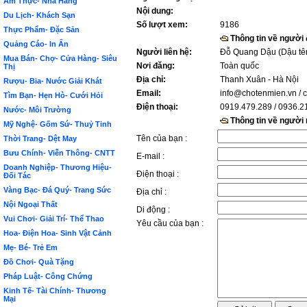
Ẩm Thực- Nhà Hàng
Nội dung:
Du Lịch- Khách Sạn
Số lượt xem:
9186
Thực Phẩm- Đặc Sản
Thông tin về người
Quảng Cáo- In Ấn
Người liên hệ:
Đỗ Quang Dậu (Dậu tê
Mua Bán- Chợ- Cửa Hàng- Siêu
Nơi đăng:
Toàn quốc
Thị
Địa chỉ:
Thanh Xuân - Hà Nội
Rượu- Bia- Nước Giải Khát
Email:
info@chotenmien.vn
/ 
Tìm Bạn- Hẹn Hò- Cưới Hỏi
Điện thoại:
0919.479.289 / 0936.2
Nước- Môi Trường
Thông tin về người
Mỹ Nghệ- Gốm Sứ- Thuỷ Tinh
Tên của bạn :
Thời Trang- Dệt May
Bưu Chính- Viễn Thông- CNTT
E-mail :
Doanh Nghiệp- Thương Hiệu-
Điện thoại :
Đối Tác
Vàng Bạc- Đá Quý- Trang Sức
Địa chỉ :
Nội Ngoại Thất
Di động :
Vui Chơi- Giải Trí- Thể Thao
Yêu cầu của bạn :
Hoa- Điện Hoa- Sinh Vật Cảnh
Mẹ- Bé- Trẻ Em
Đồ Chơi- Quà Tặng
Pháp Luật- Công Chứng
Kinh Tế- Tài Chính- Thương
Mại