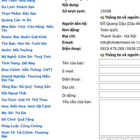
Ẩm Thực- Nhà Hàng
Nội dung:
Du Lịch- Khách Sạn
Số lượt xem:
10296
Thực Phẩm- Đặc Sản
Thông tin về người
Quảng Cáo- In Ấn
Người liên hệ:
Đỗ Quang Dậu (Dậu tê
Mua Bán- Chợ- Cửa Hàng- Siêu
Nơi đăng:
Toàn quốc
Thị
Địa chỉ:
Thanh Xuân - Hà Nội
Rượu- Bia- Nước Giải Khát
Email:
info@chotenmien.vn
/ 
Tìm Bạn- Hẹn Hò- Cưới Hỏi
Điện thoại:
0919.479.289 / 0936.2
Nước- Môi Trường
Thông tin về người
Mỹ Nghệ- Gốm Sứ- Thuỷ Tinh
Tên của bạn :
Thời Trang- Dệt May
Bưu Chính- Viễn Thông- CNTT
E-mail :
Doanh Nghiệp- Thương Hiệu-
Điện thoại :
Đối Tác
Vàng Bạc- Đá Quý- Trang Sức
Địa chỉ :
Nội Ngoại Thất
Di động :
Vui Chơi- Giải Trí- Thể Thao
Yêu cầu của bạn :
Hoa- Điện Hoa- Sinh Vật Cảnh
Mẹ- Bé- Trẻ Em
Đồ Chơi- Quà Tặng
Pháp Luật- Công Chứng
Kinh Tế- Tài Chính- Thương
Mại