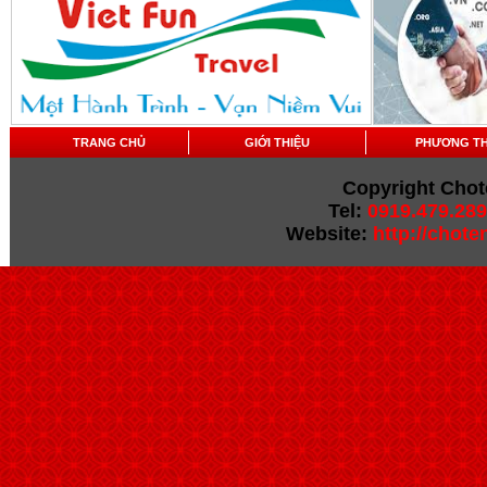
TRANG CHỦ
GIỚI THIỆU
PHƯƠNG T
Copyright Chot
Tel:
0919.479.289
Website:
http://chot