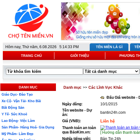
Hôm nay,
Thứ năm, 6.08.2026 5:14:33 PM
TÊN MIỀN LÀ GÌ
TÊ
TRANG CHỦ
GIỚI THIỆU
PHƯƠNG T
DANH MỤC
Danh mục
>>
Các Lĩnh Vực Khác
Giáo Dục- Đào Tạo
Đấu Giá website -
Xe Cộ- Vận Tải- Kho Bãi
Ngày đăng:
10/1/2015
Bất Động Sản
Tên website - Dự
bantin24h.com
Y Tế- Sức Khoẻ
án:
Lao Động- Việc Làm
Giá (VNĐ):
Liên hệ
Sản Phẩm- Hàng Hoá- Gia Dụng
Thanh toán an toàn
qua BảoKim.vn:
[ Hướng dẫn thanh toán
Mỹ Phẩm- Làm Đẹp
Nghĩa tiếng việt:
Bản Tin 24h