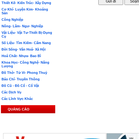
Thiết Kế- Kiến Trúc- Xây Dựng
Cơ Khí- Luyện Kim- Khoáng
Sản
Công Nghiệp
Nông- Lâm- Ngư- Nghiệp
Vật Liệu- Vật Tư-Thiết Bị-Dụng
Cụ
Số Liệu- Tìm Kiếm- Cẩm Nang
Đời Sống- Văn Hoá- Xã Hội
Hoá Chất- Nhựa- Bao Bì
Khoa Học- Công Nghệ- Năng
Lượng
Đồ Thờ- Tử Vi- Phong Thuỷ
Báo Chí- Truyền Thông
Đồ Cũ - Đồ Cổ - Cổ Vật
Các Dịch Vụ
Các Lĩnh Vực Khác
QUẢNG CÁO