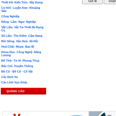
Thiết Kế- Kiến Trúc- Xây Dựng
Cơ Khí- Luyện Kim- Khoáng
Sản
Công Nghiệp
Nông- Lâm- Ngư- Nghiệp
Vật Liệu- Vật Tư-Thiết Bị-Dụng
Cụ
Số Liệu- Tìm Kiếm- Cẩm Nang
Đời Sống- Văn Hoá- Xã Hội
Hoá Chất- Nhựa- Bao Bì
Khoa Học- Công Nghệ- Năng
Lượng
Đồ Thờ- Tử Vi- Phong Thuỷ
Báo Chí- Truyền Thông
Đồ Cũ - Đồ Cổ - Cổ Vật
Các Dịch Vụ
Các Lĩnh Vực Khác
QUẢNG CÁO