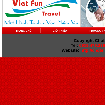
TRANG CHỦ
GIỚI THIỆU
PHƯƠNG T
Copyright Chot
Tel:
0919.479.289
Website:
http://chot