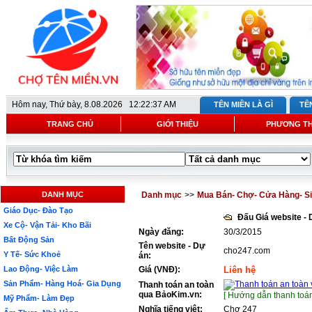
Hôm nay,
Thứ bày, 8.08.2026 12:22:37 AM
TÊN MIỀN LÀ GÌ
TÊ
TRANG CHỦ
GIỚI THIỆU
PHƯƠNG T
DANH MỤC
Danh mục
>>
Mua Bán- Chợ- Cửa Hàng- Si
Giáo Dục- Đào Tạo
Đấu Giá website -
Xe Cộ- Vận Tải- Kho Bãi
Ngày đăng:
30/3/2015
Bất Động Sản
Tên website - Dự
cho247.com
Y Tế- Sức Khoẻ
án:
Lao Động- Việc Làm
Giá (VNĐ):
Liên hệ
Sản Phẩm- Hàng Hoá- Gia Dụng
Thanh toán an toàn
qua BảoKim.vn:
[ Hướng dẫn thanh toán
Mỹ Phẩm- Làm Đẹp
Nghĩa tiếng việt:
Chợ 247