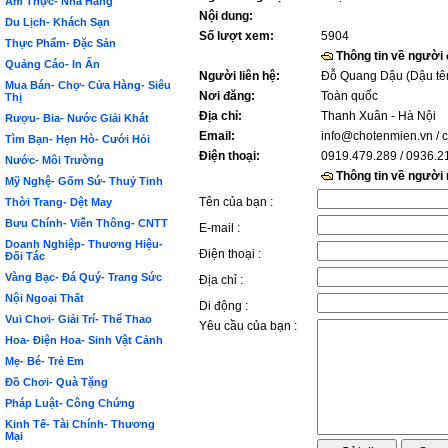
Ẩm Thực- Nhà Hàng
Nội dung:
Du Lịch- Khách Sạn
Số lượt xem:
5904
Thực Phẩm- Đặc Sản
Thông tin về người
Quảng Cáo- In Ấn
Người liên hệ:
Đỗ Quang Dậu (Dậu tê
Mua Bán- Chợ- Cửa Hàng- Siêu
Nơi đăng:
Toàn quốc
Thị
Địa chỉ:
Thanh Xuân - Hà Nội
Rượu- Bia- Nước Giải Khát
Email:
info@chotenmien.vn
/ 
Tìm Bạn- Hẹn Hò- Cưới Hỏi
Điện thoại:
0919.479.289 / 0936.2
Nước- Môi Trường
Thông tin về người
Mỹ Nghệ- Gốm Sứ- Thuỷ Tinh
Tên của bạn :
Thời Trang- Dệt May
Bưu Chính- Viễn Thông- CNTT
E-mail :
Doanh Nghiệp- Thương Hiệu-
Điện thoại :
Đối Tác
Vàng Bạc- Đá Quý- Trang Sức
Địa chỉ :
Nội Ngoại Thất
Di động :
Vui Chơi- Giải Trí- Thể Thao
Yêu cầu của bạn :
Hoa- Điện Hoa- Sinh Vật Cảnh
Mẹ- Bé- Trẻ Em
Đồ Chơi- Quà Tặng
Pháp Luật- Công Chứng
Kinh Tế- Tài Chính- Thương
Mại