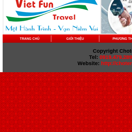
TRANG CHỦ
GIỚI THIỆU
PHƯƠNG T
Copyright Chot
Tel:
0919.479.289
Website:
http://chot