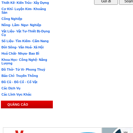
Thiết Kế- Kiến Trúc- Xây Dựng
Cơ Khí- Luyện Kim- Khoáng
Sản
Công Nghiệp
Nông- Lâm- Ngư- Nghiệp
Vật Liệu- Vật Tư-Thiết Bị-Dụng
Cụ
Số Liệu- Tìm Kiếm- Cẩm Nang
Đời Sống- Văn Hoá- Xã Hội
Hoá Chất- Nhựa- Bao Bì
Khoa Học- Công Nghệ- Năng
Lượng
Đồ Thờ- Tử Vi- Phong Thuỷ
Báo Chí- Truyền Thông
Đồ Cũ - Đồ Cổ - Cổ Vật
Các Dịch Vụ
Các Lĩnh Vực Khác
QUẢNG CÁO