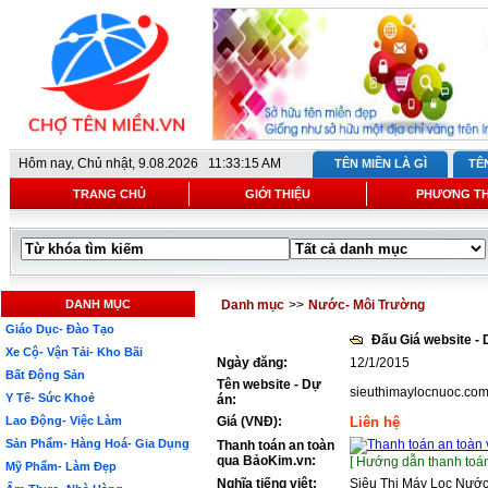
Hôm nay,
Chủ nhật, 9.08.2026 11:33:15 AM
TÊN MIỀN LÀ GÌ
TÊ
TRANG CHỦ
GIỚI THIỆU
PHƯƠNG T
DANH MỤC
Danh mục
>>
Nước- Môi Trường
Giáo Dục- Đào Tạo
Đấu Giá website -
Xe Cộ- Vận Tải- Kho Bãi
Ngày đăng:
12/1/2015
Bất Động Sản
Tên website - Dự
sieuthimaylocnuoc.co
Y Tế- Sức Khoẻ
án:
Lao Động- Việc Làm
Giá (VNĐ):
Liên hệ
Sản Phẩm- Hàng Hoá- Gia Dụng
Thanh toán an toàn
qua BảoKim.vn:
[ Hướng dẫn thanh toán
Mỹ Phẩm- Làm Đẹp
Nghĩa tiếng việt:
Siêu Thị Máy Lọc Nướ