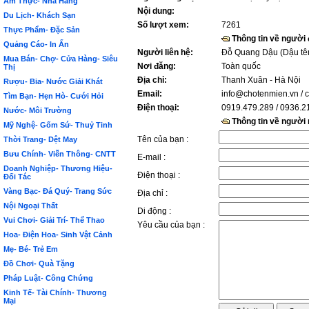
Ẩm Thực- Nhà Hàng
Nội dung:
Du Lịch- Khách Sạn
Số lượt xem:
7261
Thực Phẩm- Đặc Sản
Thông tin về người
Quảng Cáo- In Ấn
Người liên hệ:
Đỗ Quang Dậu (Dậu tê
Mua Bán- Chợ- Cửa Hàng- Siêu
Nơi đăng:
Toàn quốc
Thị
Địa chỉ:
Thanh Xuân - Hà Nội
Rượu- Bia- Nước Giải Khát
Email:
info@chotenmien.vn
/ 
Tìm Bạn- Hẹn Hò- Cưới Hỏi
Điện thoại:
0919.479.289 / 0936.2
Nước- Môi Trường
Thông tin về người
Mỹ Nghệ- Gốm Sứ- Thuỷ Tinh
Tên của bạn :
Thời Trang- Dệt May
Bưu Chính- Viễn Thông- CNTT
E-mail :
Doanh Nghiệp- Thương Hiệu-
Điện thoại :
Đối Tác
Vàng Bạc- Đá Quý- Trang Sức
Địa chỉ :
Nội Ngoại Thất
Di động :
Vui Chơi- Giải Trí- Thể Thao
Yêu cầu của bạn :
Hoa- Điện Hoa- Sinh Vật Cảnh
Mẹ- Bé- Trẻ Em
Đồ Chơi- Quà Tặng
Pháp Luật- Công Chứng
Kinh Tế- Tài Chính- Thương
Mại