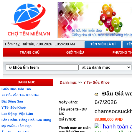
Hôm nay,
Thứ sáu, 7.08.2026 10:24:08 AM
TÊN MIỀN LÀ GÌ
TÊ
TRANG CHỦ
GIỚI THIỆU
PHƯƠNG T
DANH MỤC
Danh mục
>>
Y Tế- Sức Khoẻ
Giáo Dục- Đào Tạo
Đấu Giá we
Xe Cộ- Vận Tải- Kho Bãi
6/7/2026
Bất Động Sản
Ngày đăng:
Y Tế- Sức Khoẻ
Tên website - Dự
chamsocsuckh
án:
Lao Động- Việc Làm
Giá (VNĐ):
88,000,000 VNĐ
Sản Phẩm- Hàng Hoá- Gia Dụng
Mỹ Phẩm- Làm Đẹp
Thanh toán an toàn