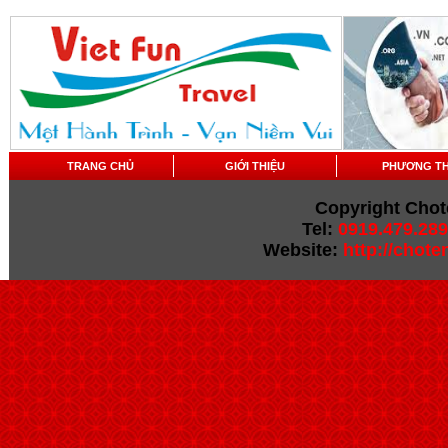
TRANG CHỦ
GIỚI THIỆU
PHƯƠNG T
Copyright Chot
Tel:
0919.479.289
Website:
http://chot