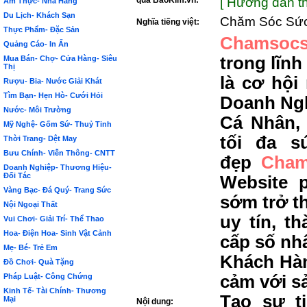
qua BảoKim.vn:
[ Hướng dẫn th
Ẩm Thực- Nhà Hàng
Du Lịch- Khách Sạn
Chăm Sóc Sứ
Nghĩa tiếng việt:
Thực Phẩm- Đặc Sản
Chamsocs
Quảng Cáo- In Ấn
trong lĩn
Mua Bán- Chợ- Cửa Hàng- Siêu
Thị
là cơ hộ
Rượu- Bia- Nước Giải Khát
Tìm Bạn- Hẹn Hò- Cưới Hỏi
Doanh Ngh
Nước- Môi Trường
Cá Nhân,
Mỹ Nghệ- Gốm Sứ- Thuỷ Tinh
tối đa s
Thời Trang- Dệt May
Bưu Chính- Viễn Thông- CNTT
đẹp
Cham
Doanh Nghiệp- Thương Hiệu-
Đối Tác
Website 
Vàng Bạc- Đá Quý- Trang Sức
sớm trở t
Nội Ngoại Thất
uy tín, t
Vui Chơi- Giải Trí- Thể Thao
Hoa- Điện Hoa- Sinh Vật Cảnh
cấp số nh
Mẹ- Bé- Trẻ Em
Khách Hàn
Đồ Chơi- Quà Tặng
Pháp Luật- Công Chứng
cảm với s
Kinh Tế- Tài Chính- Thương
Tạo sự t
Mại
Nội dung: