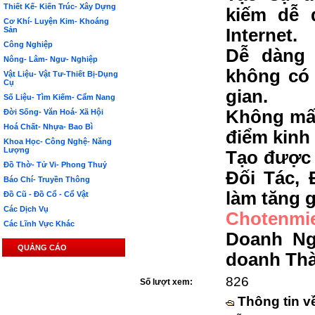
Thiết Kế- Kiến Trúc- Xây Dựng
kiếm dễ 
Cơ Khí- Luyện Kim- Khoáng
Sản
Internet.
Công Nghiệp
Dễ dàng 
Nông- Lâm- Ngư- Nghiệp
không có 
Vật Liệu- Vật Tư-Thiết Bị-Dụng
Cụ
gian.
Số Liệu- Tìm Kiếm- Cẩm Nang
Không mất
Đời Sống- Văn Hoá- Xã Hội
Hoá Chất- Nhựa- Bao Bì
điểm kinh
Khoa Học- Công Nghệ- Năng
Lượng
Tạo được 
Đồ Thờ- Tử Vi- Phong Thuỷ
Đối Tác, 
Báo Chí- Truyền Thông
làm tăng g
Đồ Cũ - Đồ Cổ - Cổ Vật
Các Dịch Vụ
Chotenmi
Các Lĩnh Vực Khác
Doanh Ng
QUẢNG CÁO
doanh Th
826
Số lượt xem:
Thông tin v