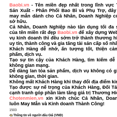
Baobi.vn
- Tên miền đẹp nhất trong lĩnh vực 
Sản Xuất - Phân Phối Bao Bì và Phụ Trợ, đây
may mắn dành cho Cá Nhân, Doanh Nghiệp c
sở hữu.
Cá Nhân, Doanh Nghiệp nào tận dụng tối đa
của tên miền rất đẹp
Baobi.vn
để xây dựng Web
vụ kinh doanh thì đều sớm trở thành thương h
uy tín, thành công và gia tăng tài sản cấp số nh
Khách Hàng dễ nhớ, ấn tượng tốt, thiện cả
phẩm, dịch vụ.
Tạo sự tin cậy của Khách Hàng, tìm kiếm dễ 
không gian mạng.
Dễ dàng lan tỏa sản phẩm, dịch vụ không có g
không gian, thời gian.
Không mất Khách Hàng khi thay đổi địa điểm ki
Tạo được sự nể trọng của Khách Hàng, Đối Tá
cạnh tranh góp phần làm tăng giá trị Thương Hi
Chotenmien.vn
xin Kính chúc Cá Nhân, Doa
luôn May Mắn và Kinh doanh Thành Công!
1503
Thông tin về người đấu Giá (VNĐ)