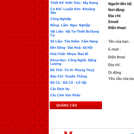
Thiết Kế- Kiến Trúc- Xây Dựng
Người liên hệ:
Cơ Khí- Luyện Kim- Khoáng
Nơi đăng:
Sản
Địa chỉ:
Công Nghiệp
Email:
Nông- Lâm- Ngư- Nghiệp
Điện thoại:
Vật Liệu- Vật Tư-Thiết Bị-Dụng
Cụ
Số Liệu- Tìm Kiếm- Cẩm Nang
Tên của bạn :
Đời Sống- Văn Hoá- Xã Hội
E-mail :
Hoá Chất- Nhựa- Bao Bì
Điện thoại :
Khoa Học- Công Nghệ- Năng
Lượng
Địa chỉ :
Đồ Thờ- Tử Vi- Phong Thuỷ
Di động :
Báo Chí- Truyền Thông
Yêu cầu của bạ
Đồ Cũ - Đồ Cổ - Cổ Vật
Các Dịch Vụ
Các Lĩnh Vực Khác
QUẢNG CÁO