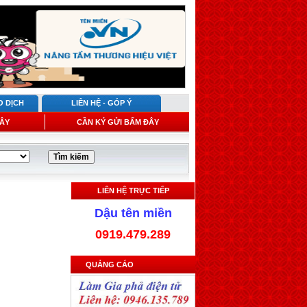
O DỊCH
LIÊN HỆ - GÓP Ý
ÂY
CẦN KÝ GỬI BẤM ĐÂY
LIÊN HỆ TRỰC TIẾP
Dậu tên miền
0919.479.289
QUẢNG CÁO