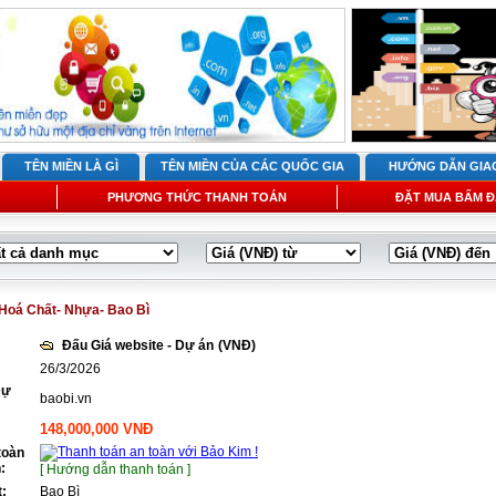
TÊN MIỀN LÀ GÌ
TÊN MIỀN CỦA CÁC QUỐC GIA
HƯỚNG DẪN GIA
PHƯƠNG THỨC THANH TOÁN
ĐẶT MUA BẤM Đ
Hoá Chất- Nhựa- Bao Bì
Đấu Giá website - Dự án
(VNĐ)
26/3/2026
Dự
baobi.vn
148,000,000 VNĐ
toàn
:
[ Hướng dẫn thanh toán ]
t:
Bao Bì