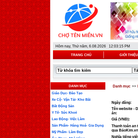
Hôm nay,
Thứ năm, 6.08.2026 12:03:15 PM
TRANG CHỦ
GIỚI THIỆU
DANH MỤC
Danh mục
>>
Giáo Dục- Đào Tạo
Xe Cộ- Vận Tải- Kho Bãi
Ngày đăng:
Bất Động Sản
Tên website - 
Y Tế- Sức Khoẻ
án:
Lao Động- Việc Làm
Giá (VNĐ):
Sản Phẩm- Hàng Hoá- Gia Dụng
Thanh toán an 
qua BảoKim.vn
Mỹ Phẩm- Làm Đẹp
Nghĩa tiếng việ