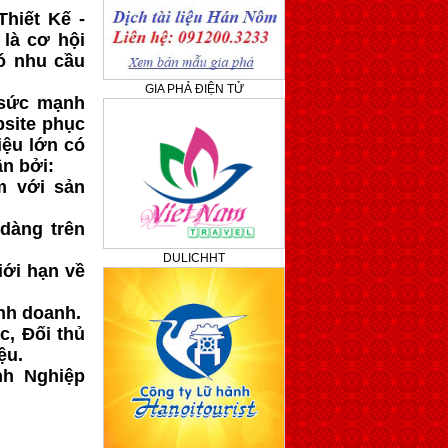
Thiết Kế -
 là cơ hội
ó nhu cầu
GIA PHẢ ĐIỆN TỬ
 sức mạnh
site phục
iệu lớn có
ân bởi:
m với sản
dàng trên
DULICHHT
iới hạn về
nh doanh.
c, Đối thủ
ệu.
nh Nghiệp