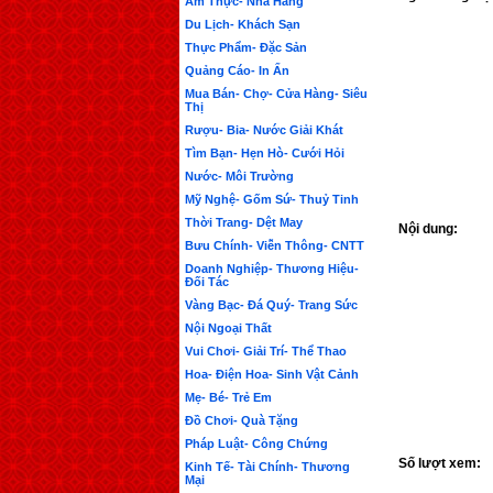
Ẩm Thực- Nhà Hàng
Du Lịch- Khách Sạn
Thực Phẩm- Đặc Sản
Quảng Cáo- In Ấn
Mua Bán- Chợ- Cửa Hàng- Siêu
Thị
Rượu- Bia- Nước Giải Khát
Tìm Bạn- Hẹn Hò- Cưới Hỏi
Nước- Môi Trường
Mỹ Nghệ- Gốm Sứ- Thuỷ Tinh
Thời Trang- Dệt May
Nội dung:
Bưu Chính- Viễn Thông- CNTT
Doanh Nghiệp- Thương Hiệu-
Đối Tác
Vàng Bạc- Đá Quý- Trang Sức
Nội Ngoại Thất
Vui Chơi- Giải Trí- Thể Thao
Hoa- Điện Hoa- Sinh Vật Cảnh
Mẹ- Bé- Trẻ Em
Đồ Chơi- Quà Tặng
Pháp Luật- Công Chứng
Số lượt xem:
Kinh Tế- Tài Chính- Thương
Mại