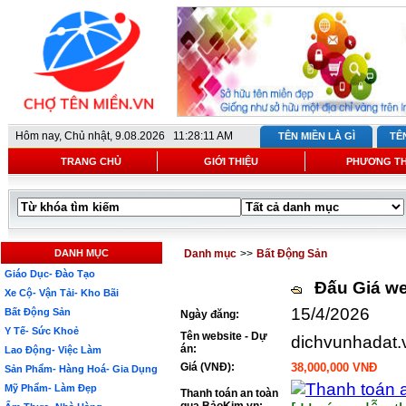
Hôm nay,
Chủ nhật, 9.08.2026 11:28:11 AM
TÊN MIỀN LÀ GÌ
TÊ
TRANG CHỦ
GIỚI THIỆU
PHƯƠNG T
DANH MỤC
Danh mục
>>
Bất Động Sản
Giáo Dục- Đào Tạo
Đấu Giá we
Xe Cộ- Vận Tải- Kho Bãi
15/4/2026
Bất Động Sản
Ngày đăng:
Y Tế- Sức Khoẻ
Tên website - Dự
dichvunhadat.
án:
Lao Động- Việc Làm
Giá (VNĐ):
38,000,000 VNĐ
Sản Phẩm- Hàng Hoá- Gia Dụng
Mỹ Phẩm- Làm Đẹp
Thanh toán an toàn