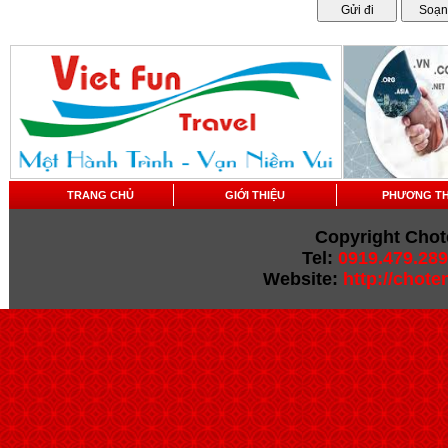
TRANG CHỦ
GIỚI THIỆU
PHƯƠNG T
Copyright Chot
Tel:
0919.479.289
Website:
http://chot