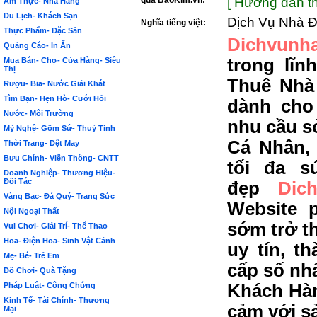
qua BảoKim.vn:
[ Hướng dẫn th
Ẩm Thực- Nhà Hàng
Du Lịch- Khách Sạn
Dịch Vụ Nhà Đ
Nghĩa tiếng việt:
Thực Phẩm- Đặc Sản
Dichvunha
Quảng Cáo- In Ấn
trong lĩ
Mua Bán- Chợ- Cửa Hàng- Siêu
Thị
Thuê Nhà
Rượu- Bia- Nước Giải Khát
Tìm Bạn- Hẹn Hò- Cưới Hỏi
dành cho
Nước- Môi Trường
nhu cầu s
Mỹ Nghệ- Gốm Sứ- Thuỷ Tinh
Cá Nhân,
Thời Trang- Dệt May
Bưu Chính- Viễn Thông- CNTT
tối đa s
Doanh Nghiệp- Thương Hiệu-
Đối Tác
đẹp
Dic
Vàng Bạc- Đá Quý- Trang Sức
Website 
Nội Ngoại Thất
sớm trở t
Vui Chơi- Giải Trí- Thể Thao
Hoa- Điện Hoa- Sinh Vật Cảnh
uy tín, t
Mẹ- Bé- Trẻ Em
cấp số nh
Đồ Chơi- Quà Tặng
Pháp Luật- Công Chứng
Khách Hàn
Kinh Tế- Tài Chính- Thương
cảm với s
Mại