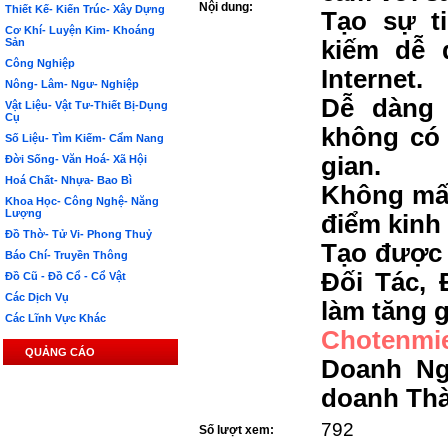
Nội dung:
Thiết Kế- Kiến Trúc- Xây Dựng
Tạo sự t
Cơ Khí- Luyện Kim- Khoáng
Sản
kiếm dễ 
Công Nghiệp
Internet.
Nông- Lâm- Ngư- Nghiệp
Dễ dàng 
Vật Liệu- Vật Tư-Thiết Bị-Dụng
Cụ
không có 
Số Liệu- Tìm Kiếm- Cẩm Nang
gian.
Đời Sống- Văn Hoá- Xã Hội
Hoá Chất- Nhựa- Bao Bì
Không mất
Khoa Học- Công Nghệ- Năng
Lượng
điểm kinh
Đồ Thờ- Tử Vi- Phong Thuỷ
Tạo được 
Báo Chí- Truyền Thông
Đối Tác, 
Đồ Cũ - Đồ Cổ - Cổ Vật
Các Dịch Vụ
làm tăng g
Các Lĩnh Vực Khác
Chotenmi
QUẢNG CÁO
Doanh Ng
doanh Th
792
Số lượt xem: