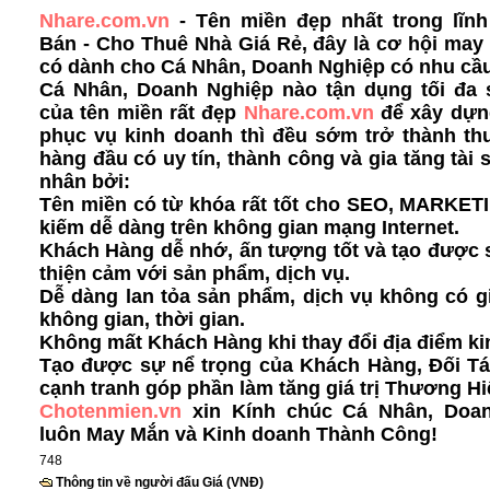
Nhare.com.vn
- Tên miền đẹp nhất trong lĩn
Bán - Cho Thuê Nhà Giá Rẻ, đây là cơ hội ma
có dành cho Cá Nhân, Doanh Nghiệp có nhu cầ
Cá Nhân, Doanh Nghiệp nào tận dụng tối đa
của tên miền rất đẹp
Nhare.com.vn
để xây dựn
phục vụ kinh doanh thì đều sớm trở thành th
hàng đầu có uy tín, thành công và gia tăng tài 
nhân bởi:
Tên miền có từ khóa rất tốt cho SEO, MARKET
kiếm dễ dàng
trên không gian mạng Internet.
Khách Hàng dễ nhớ, ấn tượng tốt và tạo được s
thiện cảm với sản phẩm, dịch vụ.
Dễ dàng lan tỏa sản phẩm, dịch vụ không có g
không gian, thời gian.
Không mất Khách Hàng khi thay đổi địa điểm ki
Tạo được sự nể trọng của Khách Hàng, Đối Tá
cạnh tranh góp phần làm tăng giá trị Thương Hi
Chotenmien.vn
xin Kính chúc Cá Nhân, Doa
luôn May Mắn và Kinh doanh Thành Công!
748
Thông tin về người đấu Giá (VNĐ)