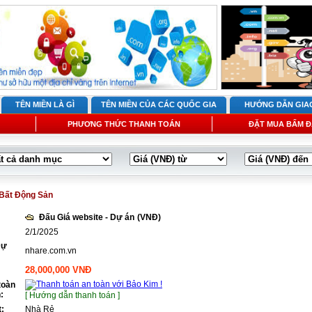
TÊN MIỀN LÀ GÌ
TÊN MIỀN CỦA CÁC QUỐC GIA
HƯỚNG DẪN GIA
PHƯƠNG THỨC THANH TOÁN
ĐẶT MUA BẤM Đ
Bất Động Sản
Đấu Giá website - Dự án
(VNĐ)
2/1/2025
Dự
nhare.com.vn
28,000,000 VNĐ
toàn
:
[ Hướng dẫn thanh toán ]
t:
Nhà Rẻ