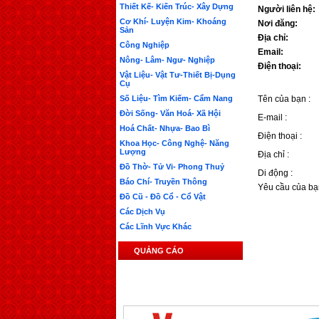
Thiết Kế- Kiến Trúc- Xây Dựng
Người liên hệ:
Cơ Khí- Luyện Kim- Khoáng
Nơi đăng:
Sản
Địa chỉ:
Công Nghiệp
Email:
Nông- Lâm- Ngư- Nghiệp
Điện thoại:
Vật Liệu- Vật Tư-Thiết Bị-Dụng
Cụ
Số Liệu- Tìm Kiếm- Cẩm Nang
Tên của bạn :
Đời Sống- Văn Hoá- Xã Hội
E-mail :
Hoá Chất- Nhựa- Bao Bì
Điện thoại :
Khoa Học- Công Nghệ- Năng
Lượng
Địa chỉ :
Đồ Thờ- Tử Vi- Phong Thuỷ
Di động :
Báo Chí- Truyền Thông
Yêu cầu của bạ
Đồ Cũ - Đồ Cổ - Cổ Vật
Các Dịch Vụ
Các Lĩnh Vực Khác
QUẢNG CÁO