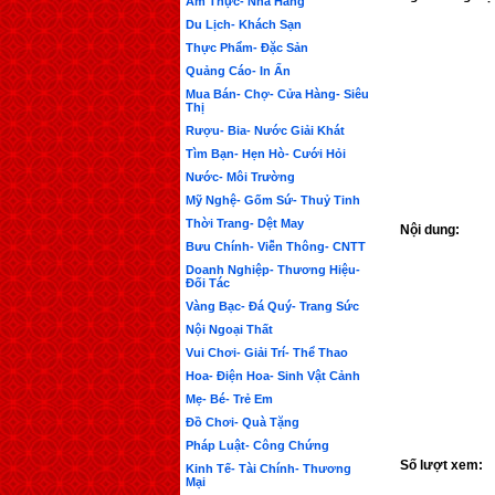
Ẩm Thực- Nhà Hàng
Du Lịch- Khách Sạn
Thực Phẩm- Đặc Sản
Quảng Cáo- In Ấn
Mua Bán- Chợ- Cửa Hàng- Siêu
Thị
Rượu- Bia- Nước Giải Khát
Tìm Bạn- Hẹn Hò- Cưới Hỏi
Nước- Môi Trường
Mỹ Nghệ- Gốm Sứ- Thuỷ Tinh
Thời Trang- Dệt May
Nội dung:
Bưu Chính- Viễn Thông- CNTT
Doanh Nghiệp- Thương Hiệu-
Đối Tác
Vàng Bạc- Đá Quý- Trang Sức
Nội Ngoại Thất
Vui Chơi- Giải Trí- Thể Thao
Hoa- Điện Hoa- Sinh Vật Cảnh
Mẹ- Bé- Trẻ Em
Đồ Chơi- Quà Tặng
Pháp Luật- Công Chứng
Số lượt xem:
Kinh Tế- Tài Chính- Thương
Mại