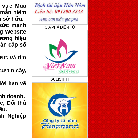
h vực Mua
y mắn hiếm
u sở hữu.
 sức mạnh
GIA PHẢ ĐIỆN TỬ
g Website
ương hiệu
sản cấp số
ING và tìm
ự tin cậy,
DULICHHT
iới hạn về
nh doanh.
c, Đối thủ
ệu.
nh Nghiệp