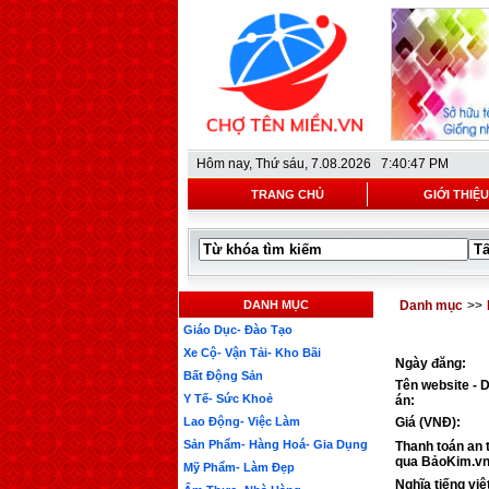
Hôm nay,
Thứ sáu, 7.08.2026 7:40:47 PM
TRANG CHỦ
GIỚI THIỆU
DANH MỤC
Danh mục
>>
Giáo Dục- Đào Tạo
Xe Cộ- Vận Tải- Kho Bãi
Ngày đăng:
Bất Động Sản
Tên website - 
Y Tế- Sức Khoẻ
án:
Lao Động- Việc Làm
Giá (VNĐ):
Sản Phẩm- Hàng Hoá- Gia Dụng
Thanh toán an 
qua BảoKim.vn
Mỹ Phẩm- Làm Đẹp
Nghĩa tiếng việ