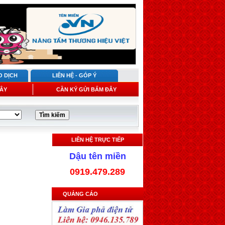
O DỊCH
LIÊN HỆ - GÓP Ý
ÂY
CẦN KÝ GỬI BẤM ĐÂY
LIÊN HỆ TRỰC TIẾP
Dậu tên miền
0919.479.289
QUẢNG CÁO