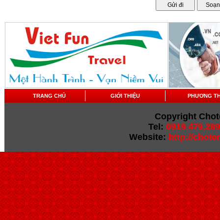
TRANG CHỦ
GIỚI THIỆU
PHƯƠNG T
Copyright Chot
Tel:
0919.479.289
Website:
http://chot