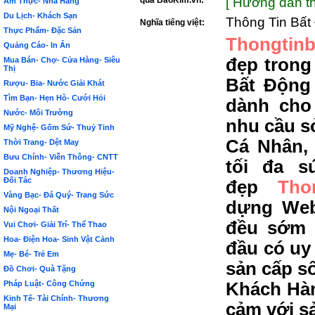
qua BảoKim.vn:
[ Hướng dẫn th
Ẩm Thực- Nhà Hàng
Du Lịch- Khách Sạn
Thông Tin Bất
Nghĩa tiếng việt:
Thực Phẩm- Đặc Sản
Thongtinb
Quảng Cáo- In Ấn
đẹp trong
Mua Bán- Chợ- Cửa Hàng- Siêu
Thị
Bất Động
Rượu- Bia- Nước Giải Khát
Tìm Bạn- Hẹn Hò- Cưới Hỏi
dành cho
Nước- Môi Trường
nhu cầu s
Mỹ Nghệ- Gốm Sứ- Thuỷ Tinh
Cá Nhân,
Thời Trang- Dệt May
Bưu Chính- Viễn Thông- CNTT
tối đa s
Doanh Nghiệp- Thương Hiệu-
Đối Tác
đẹp
Tho
Vàng Bạc- Đá Quý- Trang Sức
dựng Web
Nội Ngoại Thất
đều sớm 
Vui Chơi- Giải Trí- Thể Thao
Hoa- Điện Hoa- Sinh Vật Cảnh
đầu có uy 
Mẹ- Bé- Trẻ Em
sản cấp s
Đồ Chơi- Quà Tặng
Pháp Luật- Công Chứng
Khách Hàn
Kinh Tế- Tài Chính- Thương
cảm với s
Mại