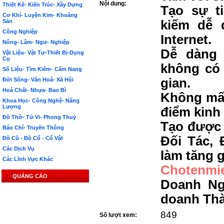
Nội dung:
Thiết Kế- Kiến Trúc- Xây Dựng
Tạo sự t
Cơ Khí- Luyện Kim- Khoáng
Sản
kiếm dễ 
Công Nghiệp
Internet.
Nông- Lâm- Ngư- Nghiệp
Dễ dàng 
Vật Liệu- Vật Tư-Thiết Bị-Dụng
Cụ
không có 
Số Liệu- Tìm Kiếm- Cẩm Nang
gian.
Đời Sống- Văn Hoá- Xã Hội
Hoá Chất- Nhựa- Bao Bì
Không mất
Khoa Học- Công Nghệ- Năng
Lượng
điểm kinh
Đồ Thờ- Tử Vi- Phong Thuỷ
Tạo được 
Báo Chí- Truyền Thông
Đối Tác, 
Đồ Cũ - Đồ Cổ - Cổ Vật
Các Dịch Vụ
làm tăng g
Các Lĩnh Vực Khác
Chotenmi
QUẢNG CÁO
Doanh Ng
doanh Th
849
Số lượt xem: