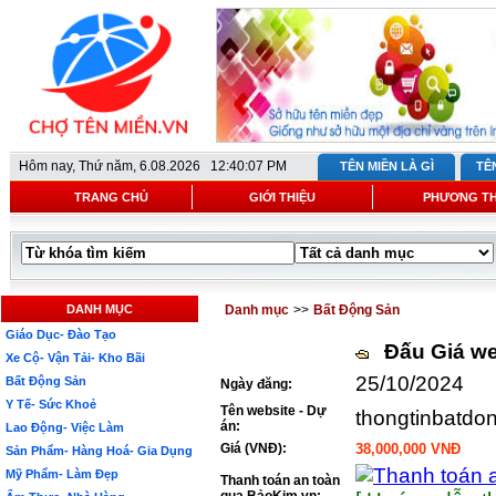
Hôm nay,
Thứ năm, 6.08.2026 12:40:07 PM
TÊN MIỀN LÀ GÌ
TÊ
TRANG CHỦ
GIỚI THIỆU
PHƯƠNG T
DANH MỤC
Danh mục
>>
Bất Động Sản
Giáo Dục- Đào Tạo
Đấu Giá we
Xe Cộ- Vận Tải- Kho Bãi
25/10/2024
Bất Động Sản
Ngày đăng:
Y Tế- Sức Khoẻ
Tên website - Dự
thongtinbatdo
án:
Lao Động- Việc Làm
Giá (VNĐ):
38,000,000 VNĐ
Sản Phẩm- Hàng Hoá- Gia Dụng
Mỹ Phẩm- Làm Đẹp
Thanh toán an toàn