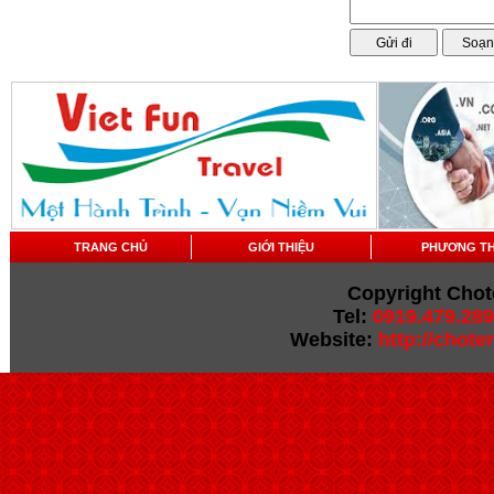
TRANG CHỦ
GIỚI THIỆU
PHƯƠNG T
Copyright Chot
Tel:
0919.479.289
Website:
http://chot