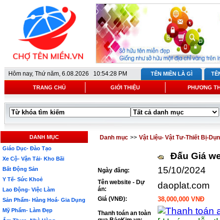
Hôm nay,
Thứ năm, 6.08.2026 10:54:28 PM
TÊN MIỀN LÀ GÌ
TÊ
TRANG CHỦ
GIỚI THIỆU
PHƯƠNG T
DANH MỤC
Danh mục
>>
Vật Liệu- Vật Tư-Thiết Bị-Dụ
Giáo Dục- Đào Tạo
Đấu Giá we
Xe Cộ- Vận Tải- Kho Bãi
15/10/2024
Bất Động Sản
Ngày đăng:
Y Tế- Sức Khoẻ
Tên website - Dự
daoplat.com
án:
Lao Động- Việc Làm
Giá (VNĐ):
38,000,000 VNĐ
Sản Phẩm- Hàng Hoá- Gia Dụng
Mỹ Phẩm- Làm Đẹp
Thanh toán an toàn