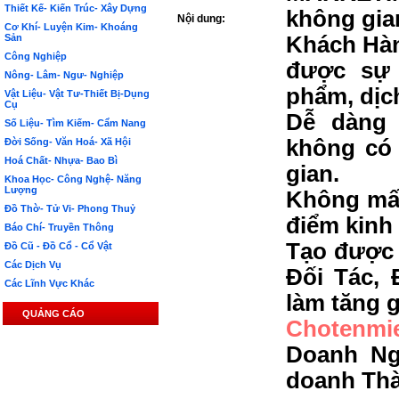
Thiết Kế- Kiến Trúc- Xây Dựng
không gia
Nội dung:
Cơ Khí- Luyện Kim- Khoáng
Sản
Khách Hàn
Công Nghiệp
được sự 
Nông- Lâm- Ngư- Nghiệp
phẩm, dịc
Vật Liệu- Vật Tư-Thiết Bị-Dụng
Cụ
Dễ dàng 
Số Liệu- Tìm Kiếm- Cẩm Nang
không có 
Đời Sống- Văn Hoá- Xã Hội
Hoá Chất- Nhựa- Bao Bì
gian.
Khoa Học- Công Nghệ- Năng
Lượng
Không mất
Đồ Thờ- Tử Vi- Phong Thuỷ
điểm kinh
Báo Chí- Truyền Thông
Tạo được 
Đồ Cũ - Đồ Cổ - Cổ Vật
Các Dịch Vụ
Đối Tác, 
Các Lĩnh Vực Khác
làm tăng g
QUẢNG CÁO
Chotenmi
Doanh Ng
doanh Th