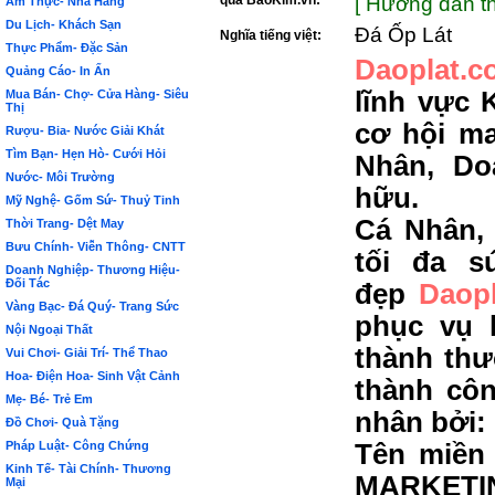
qua BảoKim.vn:
[ Hướng dẫn th
Ẩm Thực- Nhà Hàng
Du Lịch- Khách Sạn
Đá Ốp Lát
Nghĩa tiếng việt:
Thực Phẩm- Đặc Sản
Daoplat.c
Quảng Cáo- In Ấn
lĩnh vực 
Mua Bán- Chợ- Cửa Hàng- Siêu
Thị
cơ hội m
Rượu- Bia- Nước Giải Khát
Tìm Bạn- Hẹn Hò- Cưới Hỏi
Nhân, Do
Nước- Môi Trường
hữu.
Mỹ Nghệ- Gốm Sứ- Thuỷ Tinh
Cá Nhân,
Thời Trang- Dệt May
Bưu Chính- Viễn Thông- CNTT
tối đa s
Doanh Nghiệp- Thương Hiệu-
Đối Tác
đẹp
Daop
Vàng Bạc- Đá Quý- Trang Sức
phục vụ 
Nội Ngoại Thất
thành thư
Vui Chơi- Giải Trí- Thể Thao
Hoa- Điện Hoa- Sinh Vật Cảnh
thành côn
Mẹ- Bé- Trẻ Em
nhân bởi:
Đồ Chơi- Quà Tặng
Pháp Luật- Công Chứng
Tên miền 
Kinh Tế- Tài Chính- Thương
MARKETIN
Mại