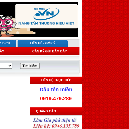
O DỊCH
LIÊN HỆ - GÓP Ý
ÂY
CẦN KÝ GỬI BẤM ĐÂY
LIÊN HỆ TRỰC TIẾP
Dậu tên miền
0919.479.289
QUẢNG CÁO