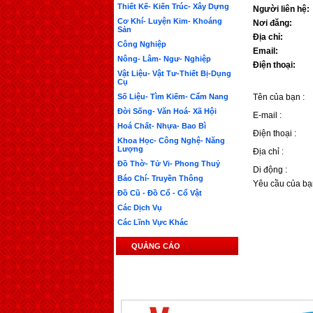
Thiết Kế- Kiến Trúc- Xây Dựng
Người liên hệ:
Cơ Khí- Luyện Kim- Khoáng
Nơi đăng:
Sản
Địa chỉ:
Công Nghiệp
Email:
Nông- Lâm- Ngư- Nghiệp
Điện thoại:
Vật Liệu- Vật Tư-Thiết Bị-Dụng
Cụ
Số Liệu- Tìm Kiếm- Cẩm Nang
Tên của bạn :
Đời Sống- Văn Hoá- Xã Hội
E-mail :
Hoá Chất- Nhựa- Bao Bì
Điện thoại :
Khoa Học- Công Nghệ- Năng
Lượng
Địa chỉ :
Đồ Thờ- Tử Vi- Phong Thuỷ
Di động :
Báo Chí- Truyền Thông
Yêu cầu của bạ
Đồ Cũ - Đồ Cổ - Cổ Vật
Các Dịch Vụ
Các Lĩnh Vực Khác
QUẢNG CÁO