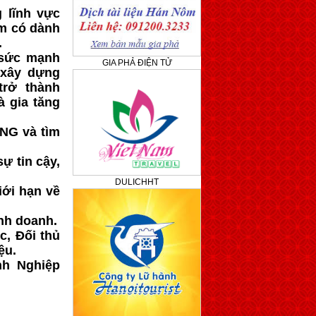
 lĩnh vực
m có dành
.
 sức mạnh
GIA PHẢ ĐIỆN TỬ
 xây dựng
trở thành
à gia tăng
ING và tìm
ự tin cậy,
DULICHHT
iới hạn về
nh doanh.
c, Đối thủ
ệu.
nh Nghiệp