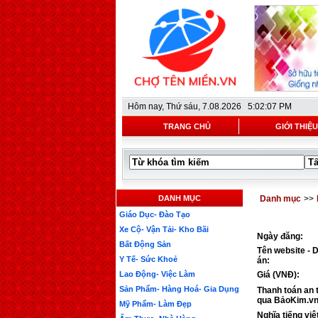
Hôm nay,
Thứ sáu, 7.08.2026 5:02:07 PM
TRANG CHỦ
GIỚI THIỆU
DANH MỤC
Danh mục
>>
Giáo Dục- Đào Tạo
Xe Cộ- Vận Tải- Kho Bãi
Ngày đăng:
Bất Động Sản
Tên website - 
Y Tế- Sức Khoẻ
án:
Lao Động- Việc Làm
Giá (VNĐ):
Sản Phẩm- Hàng Hoá- Gia Dụng
Thanh toán an 
qua BảoKim.vn
Mỹ Phẩm- Làm Đẹp
Nghĩa tiếng việ