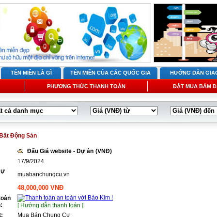
TÊN MIỀN LÀ GÌ
TÊN MIỀN CỦA CÁC QUỐC GIA
HƯỚNG DẪN GIA
PHƯƠNG THỨC THANH TOÁN
ĐẶT MUA BẤM Đ
Bất Động Sản
Đấu Giá website - Dự án
(VNĐ)
17/9/2024
Dự
muabanchungcu.vn
48,000,000 VNĐ
toàn
:
[ Hướng dẫn thanh toán ]
t:
Mua Bán Chung Cư