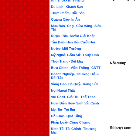
Ẩm Thực- Nhà Hàng
Du Lịch- Khách Sạn
Thực Phẩm- Đặc Sản
Quảng Cáo- In Ấn
Mua Bán- Chợ- Cửa Hàng- Siêu
Thị
Rượu- Bia- Nước Giải Khát
Tìm Bạn- Hẹn Hò- Cưới Hỏi
Nước- Môi Trường
Mỹ Nghệ- Gốm Sứ- Thuỷ Tinh
Thời Trang- Dệt May
Nội dung:
Bưu Chính- Viễn Thông- CNTT
Doanh Nghiệp- Thương Hiệu-
Đối Tác
Vàng Bạc- Đá Quý- Trang Sức
Nội Ngoại Thất
Vui Chơi- Giải Trí- Thể Thao
Hoa- Điện Hoa- Sinh Vật Cảnh
Mẹ- Bé- Trẻ Em
Đồ Chơi- Quà Tặng
Pháp Luật- Công Chứng
Số lượt xem:
Kinh Tế- Tài Chính- Thương
Mại