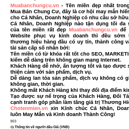
Muabanchungcu.vn
- Tên miền đẹp nhất trong
Mua Bán Chung Cư, đây là cơ hội may mắn hiế
cho Cá Nhân, Doanh Nghiệp có nhu cầu sở hữu
Cá Nhân, Doanh Nghiệp nào tận dụng tối đa
của tên miền rất đẹp
Muabanchungcu.vn
để
Website phục vụ kinh doanh thì đều sớm 
thương hiệu hàng đầu có uy tín, thành công v
tài sản cấp số nhân bởi:
Tên miền có từ khóa rất tốt cho SEO, MARKET
kiếm dễ dàng
trên không gian mạng Internet.
Khách Hàng dễ nhớ, ấn tượng tốt và tạo được s
thiện cảm với sản phẩm, dịch vụ.
Dễ dàng lan tỏa sản phẩm, dịch vụ không có g
không gian, thời gian.
Không mất Khách Hàng khi thay đổi địa điểm ki
Tạo được sự nể trọng của Khách Hàng, Đối Tá
cạnh tranh góp phần làm tăng giá trị Thương Hi
Chotenmien.vn
xin Kính chúc Cá Nhân, Doa
luôn May Mắn và Kinh doanh Thành Công!
903
Thông tin về người đấu Giá (VNĐ)