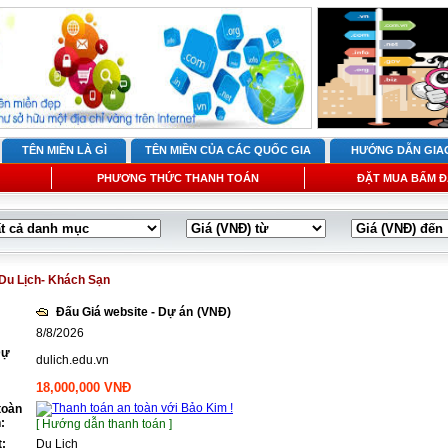
TÊN MIỀN LÀ GÌ
TÊN MIỀN CỦA CÁC QUỐC GIA
HƯỚNG DẪN GIA
PHƯƠNG THỨC THANH TOÁN
ĐẶT MUA BẤM Đ
Du Lịch- Khách Sạn
Đấu Giá website - Dự án
(VNĐ)
8/8/2026
Dự
dulich.edu.vn
18,000,000 VNĐ
toàn
:
[ Hướng dẫn thanh toán ]
t:
Du Lịch