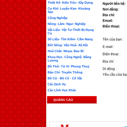
Thiết Kế- Kiến Trúc- Xây Dựng
Người liên hệ:
Cơ Khí- Luyện Kim- Khoáng
Nơi đăng:
Sản
Địa chỉ:
Công Nghiệp
Email:
Nông- Lâm- Ngư- Nghiệp
Điện thoại:
Vật Liệu- Vật Tư-Thiết Bị-Dụng
Cụ
Số Liệu- Tìm Kiếm- Cẩm Nang
Tên của bạn :
Đời Sống- Văn Hoá- Xã Hội
E-mail :
Hoá Chất- Nhựa- Bao Bì
Điện thoại :
Khoa Học- Công Nghệ- Năng
Lượng
Địa chỉ :
Đồ Thờ- Tử Vi- Phong Thuỷ
Di động :
Báo Chí- Truyền Thông
Yêu cầu của bạ
Đồ Cũ - Đồ Cổ - Cổ Vật
Các Dịch Vụ
Các Lĩnh Vực Khác
QUẢNG CÁO