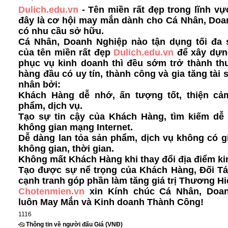
Dulich.edu.vn
- Tên miền rất đẹp trong lĩnh vự
đây là cơ hội may mắn dành cho Cá Nhân, Doa
có nhu cầu sở hữu.
Cá Nhân, Doanh Nghiệp nào tận dụng tối đa
của tên miền rất đẹp
Dulich.edu.vn
để xây dựn
phục vụ kinh doanh thì đều sớm trở thành th
hàng đầu có uy tín, thành công và gia tăng tài 
nhân bởi:
Khách Hàng dễ nhớ, ấn tượng tốt, thiện cả
phẩm, dịch vụ.
Tạo sự tin cậy của Khách Hàng, tìm kiếm dễ 
không gian mạng Internet.
Dễ dàng lan tỏa sản phẩm, dịch vụ không có g
không gian, thời gian.
Không mất Khách Hàng khi thay đổi địa điểm ki
Tạo được sự nể trọng của Khách Hàng, Đối Tá
cạnh tranh góp phần làm tăng giá trị Thương Hi
Chotenmien.vn
xin Kính chúc Cá Nhân, Doa
luôn May Mắn và Kinh doanh Thành Công!
1116
Thông tin về người đấu Giá (VNĐ)