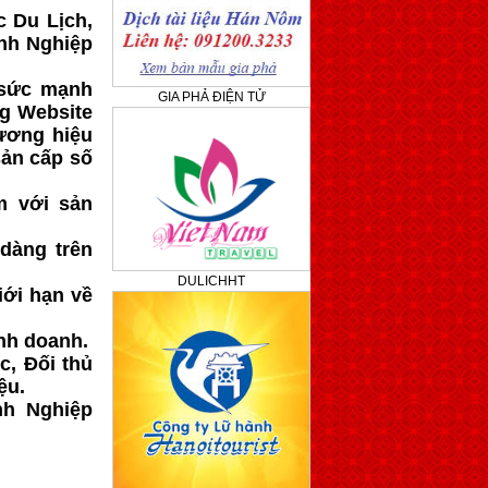
c Du Lịch,
nh Nghiệp
 sức mạnh
GIA PHẢ ĐIỆN TỬ
g Website
ương hiệu
sản cấp số
m với sản
dàng trên
DULICHHT
iới hạn về
nh doanh.
c, Đối thủ
ệu.
nh Nghiệp