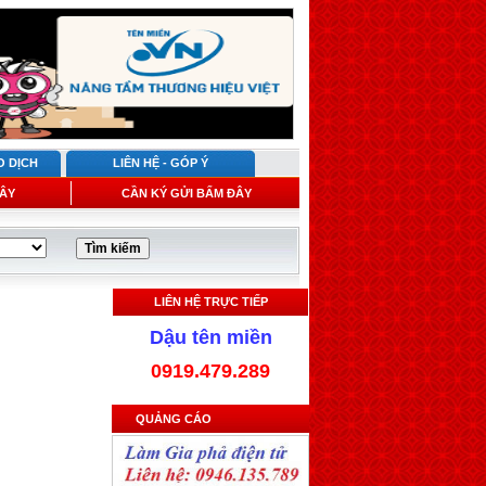
O DỊCH
LIÊN HỆ - GÓP Ý
ÂY
CẦN KÝ GỬI BẤM ĐÂY
LIÊN HỆ TRỰC TIẾP
Dậu tên miền
0919.479.289
QUẢNG CÁO