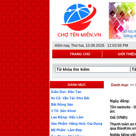
Hôm nay,
Thứ hai, 10.08.2026 12:03:56 PM
TRANG CHỦ
GIỚI THIỆU
DANH MỤC
Danh mục
>>
Giáo Dục- Đào Tạo
Xe Cộ- Vận Tải- Kho Bãi
Ngày đăng:
Bất Động Sản
Tên website - 
Y Tế- Sức Khoẻ
án:
Lao Động- Việc Làm
Giá (VNĐ):
Sản Phẩm- Hàng Hoá- Gia Dụng
Thanh toán an 
qua BảoKim.vn
Mỹ Phẩm- Làm Đẹp
Nghĩa tiếng việ