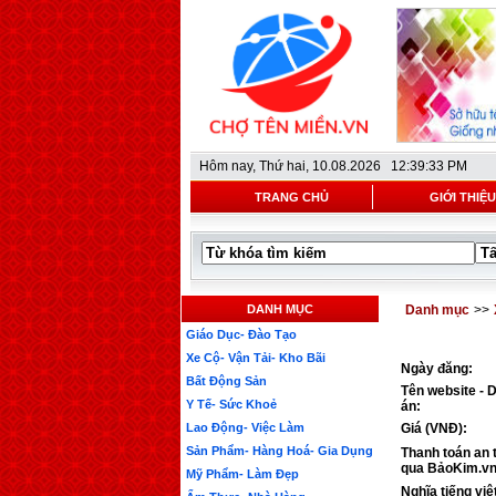
Hôm nay,
Thứ hai, 10.08.2026 12:39:33 PM
TRANG CHỦ
GIỚI THIỆU
DANH MỤC
Danh mục
>>
Giáo Dục- Đào Tạo
Xe Cộ- Vận Tải- Kho Bãi
Ngày đăng:
Bất Động Sản
Tên website - 
Y Tế- Sức Khoẻ
án:
Lao Động- Việc Làm
Giá (VNĐ):
Sản Phẩm- Hàng Hoá- Gia Dụng
Thanh toán an 
qua BảoKim.vn
Mỹ Phẩm- Làm Đẹp
Nghĩa tiếng việ