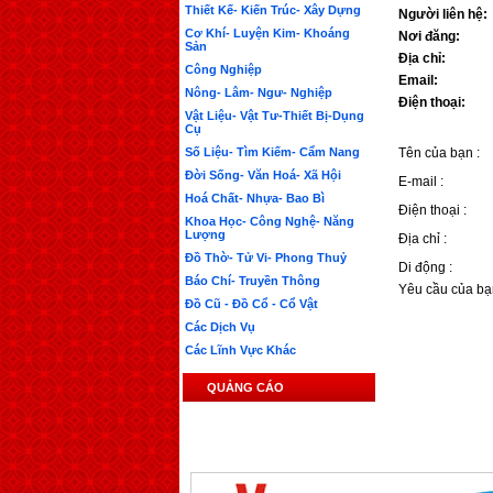
Thiết Kế- Kiến Trúc- Xây Dựng
Người liên hệ:
Cơ Khí- Luyện Kim- Khoáng
Nơi đăng:
Sản
Địa chỉ:
Công Nghiệp
Email:
Nông- Lâm- Ngư- Nghiệp
Điện thoại:
Vật Liệu- Vật Tư-Thiết Bị-Dụng
Cụ
Số Liệu- Tìm Kiếm- Cẩm Nang
Tên của bạn :
Đời Sống- Văn Hoá- Xã Hội
E-mail :
Hoá Chất- Nhựa- Bao Bì
Điện thoại :
Khoa Học- Công Nghệ- Năng
Lượng
Địa chỉ :
Đồ Thờ- Tử Vi- Phong Thuỷ
Di động :
Báo Chí- Truyền Thông
Yêu cầu của bạ
Đồ Cũ - Đồ Cổ - Cổ Vật
Các Dịch Vụ
Các Lĩnh Vực Khác
QUẢNG CÁO