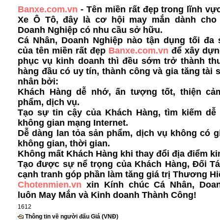
Banxe.com.vn
- Tên miền rất đẹp trong lĩnh v
Xe Ô Tô, đây là cơ hội may mắn dành cho
Doanh Nghiệp có nhu cầu sở hữu.
Cá Nhân, Doanh Nghiệp nào tận dụng tối đa
của tên miền rất đẹp
Banxe.com.vn
để xây dựn
phục vụ kinh doanh thì đều sớm trở thành th
hàng đầu có uy tín, thành công và gia tăng tài 
nhân bởi:
Khách Hàng dễ nhớ, ấn tượng tốt, thiện cả
phẩm, dịch vụ.
Tạo sự tin cậy của Khách Hàng, tìm kiếm dễ 
không gian mạng Internet.
Dễ dàng lan tỏa sản phẩm, dịch vụ không có g
không gian, thời gian.
Không mất Khách Hàng khi thay đổi địa điểm ki
Tạo được sự nể trọng của Khách Hàng, Đối Tá
cạnh tranh góp phần làm tăng giá trị Thương Hi
Chotenmien.vn
xin Kính chúc Cá Nhân, Doa
luôn May Mắn và Kinh doanh Thành Công!
1612
Thông tin về người đấu Giá (VNĐ)