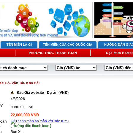
TÊN MIỀN LÀ GÌ
TÊN MIỀN CỦA CÁC QUỐC GIA
HƯỚNG DẪN GIA
PHƯƠNG THỨC THANH TOÁN
ĐẶT MUA BẤM Đ
Xe Cộ- Vận Tải- Kho Bãi
Đấu Giá website - Dự án
(VNĐ)
4/8/2026
Dự
banxe.com.vn
22,000,000 VNĐ
toàn
:
[ Hướng dẫn thanh toán ]
t:
Bán Xe