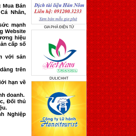
ực Mua Bán
 Cá Nhân,
 sức mạnh
GIA PHẢ ĐIỆN TỬ
g Website
ương hiệu
sản cấp số
m với sản
dàng trên
DULICHHT
iới hạn về
nh doanh.
c, Đối thủ
ệu.
nh Nghiệp