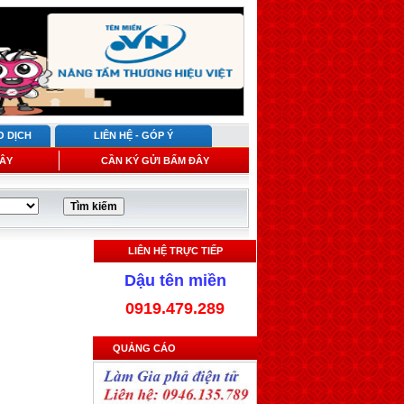
O DỊCH
LIÊN HỆ - GÓP Ý
ÂY
CẦN KÝ GỬI BẤM ĐÂY
LIÊN HỆ TRỰC TIẾP
Dậu tên miền
0919.479.289
QUẢNG CÁO