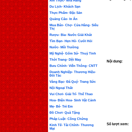
Ẩm Thực- Nhà Hàng
Du Lịch- Khách Sạn
Thực Phẩm- Đặc Sản
Quảng Cáo- In Ấn
Mua Bán- Chợ- Cửa Hàng- Siêu
Thị
Rượu- Bia- Nước Giải Khát
Tìm Bạn- Hẹn Hò- Cưới Hỏi
Nước- Môi Trường
Mỹ Nghệ- Gốm Sứ- Thuỷ Tinh
Thời Trang- Dệt May
Nội dung:
Bưu Chính- Viễn Thông- CNTT
Doanh Nghiệp- Thương Hiệu-
Đối Tác
Vàng Bạc- Đá Quý- Trang Sức
Nội Ngoại Thất
Vui Chơi- Giải Trí- Thể Thao
Hoa- Điện Hoa- Sinh Vật Cảnh
Mẹ- Bé- Trẻ Em
Đồ Chơi- Quà Tặng
Pháp Luật- Công Chứng
Số lượt xem:
Kinh Tế- Tài Chính- Thương
Mại