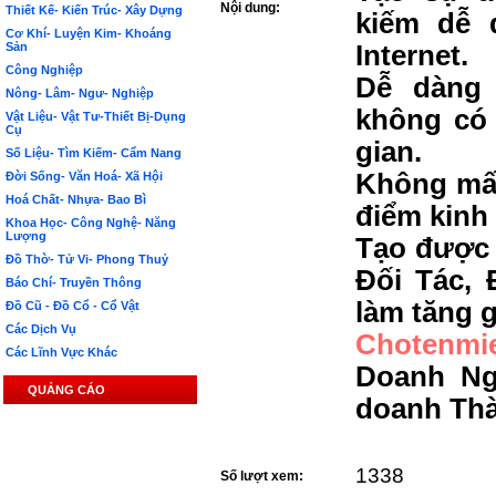
Nội dung:
Thiết Kế- Kiến Trúc- Xây Dựng
kiếm dễ 
Cơ Khí- Luyện Kim- Khoáng
Sản
Internet.
Công Nghiệp
Dễ dàng 
Nông- Lâm- Ngư- Nghiệp
không có 
Vật Liệu- Vật Tư-Thiết Bị-Dụng
Cụ
gian.
Số Liệu- Tìm Kiếm- Cẩm Nang
Không mất
Đời Sống- Văn Hoá- Xã Hội
Hoá Chất- Nhựa- Bao Bì
điểm kinh
Khoa Học- Công Nghệ- Năng
Lượng
Tạo được 
Đồ Thờ- Tử Vi- Phong Thuỷ
Đối Tác, 
Báo Chí- Truyền Thông
làm tăng g
Đồ Cũ - Đồ Cổ - Cổ Vật
Các Dịch Vụ
Chotenmi
Các Lĩnh Vực Khác
Doanh Ng
QUẢNG CÁO
doanh Th
1338
Số lượt xem: