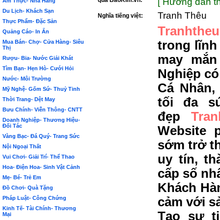
qua BảoKim.vn:
[ Hướng dẫn th
Ẩm Thực- Nhà Hàng
Du Lịch- Khách Sạn
Tranh Thêu
Nghĩa tiếng việt:
Thực Phẩm- Đặc Sản
Tranhtheu
Quảng Cáo- In Ấn
trong lĩnh
Mua Bán- Chợ- Cửa Hàng- Siêu
Thị
may mắn
Rượu- Bia- Nước Giải Khát
Tìm Bạn- Hẹn Hò- Cưới Hỏi
Nghiệp có
Nước- Môi Trường
Cá Nhân,
Mỹ Nghệ- Gốm Sứ- Thuỷ Tinh
tối đa s
Thời Trang- Dệt May
Bưu Chính- Viễn Thông- CNTT
đẹp
Tra
Doanh Nghiệp- Thương Hiệu-
Đối Tác
Website 
Vàng Bạc- Đá Quý- Trang Sức
sớm trở t
Nội Ngoại Thất
uy tín, t
Vui Chơi- Giải Trí- Thể Thao
Hoa- Điện Hoa- Sinh Vật Cảnh
cấp số nh
Mẹ- Bé- Trẻ Em
Khách Hàn
Đồ Chơi- Quà Tặng
Pháp Luật- Công Chứng
cảm với s
Kinh Tế- Tài Chính- Thương
Tạo sự t
Mại