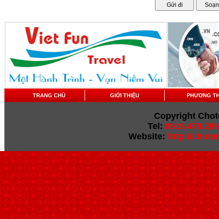
TRANG CHỦ
GIỚI THIỆU
PHƯƠNG T
Copyright Chot
Tel:
0919.479.289
Website:
http://chot