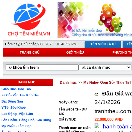
Hôm nay,
Chủ nhật, 9.08.2026 10:48:52 PM
TÊN MIỀN LÀ GÌ
TÊ
TRANG CHỦ
GIỚI THIỆU
PHƯƠNG T
DANH MỤC
Danh mục
>>
Mỹ Nghệ- Gốm Sứ- Thuỷ Tin
Giáo Dục- Đào Tạo
Đấu Giá we
Xe Cộ- Vận Tải- Kho Bãi
24/1/2026
Bất Động Sản
Ngày đăng:
Y Tế- Sức Khoẻ
Tên website - Dự
tranhtheu.com
án:
Lao Động- Việc Làm
Giá (VNĐ):
22,000,000 VNĐ
Sản Phẩm- Hàng Hoá- Gia Dụng
Mỹ Phẩm- Làm Đẹp
Thanh toán an toàn