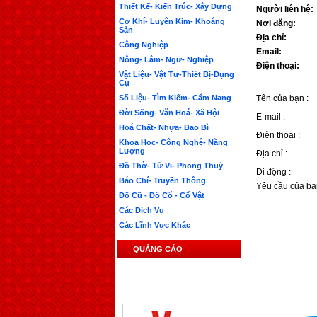
Thiết Kế- Kiến Trúc- Xây Dựng
Người liên hệ:
Cơ Khí- Luyện Kim- Khoáng
Nơi đăng:
Sản
Địa chỉ:
Công Nghiệp
Email:
Nông- Lâm- Ngư- Nghiệp
Điện thoại:
Vật Liệu- Vật Tư-Thiết Bị-Dụng
Cụ
Số Liệu- Tìm Kiếm- Cẩm Nang
Tên của bạn :
Đời Sống- Văn Hoá- Xã Hội
E-mail :
Hoá Chất- Nhựa- Bao Bì
Điện thoại :
Khoa Học- Công Nghệ- Năng
Lượng
Địa chỉ :
Đồ Thờ- Tử Vi- Phong Thuỷ
Di động :
Báo Chí- Truyền Thông
Yêu cầu của bạ
Đồ Cũ - Đồ Cổ - Cổ Vật
Các Dịch Vụ
Các Lĩnh Vực Khác
QUẢNG CÁO