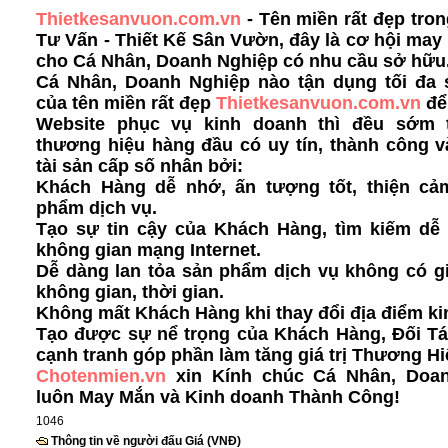
Thietkesanvuon.com.vn
- Tên miền rất đẹp tron
Tư Vấn - Thiết Kế Sân Vườn, đây là cơ hội ma
cho Cá Nhân, Doanh Nghiệp có nhu cầu sở hữu
Cá Nhân, Doanh Nghiệp nào tận dụng tối đa
của tên miền rất đẹp
Thietkesanvuon.com.vn
để
Website phục vụ kinh doanh thì đều sớm 
thương hiệu hàng đầu có uy tín, thành công v
tài sản cấp số nhân bởi:
Khách Hàng dễ nhớ, ấn tượng tốt, thiện cả
phẩm dịch vụ.
Tạo sự tin cậy của Khách Hàng, tìm kiếm dễ 
không gian mạng Internet.
Dễ dàng lan tỏa sản phẩm dịch vụ không có g
không gian, thời gian.
Không mất Khách Hàng khi thay đổi địa điểm ki
Tạo được sự nể trọng của Khách Hàng, Đối Tá
cạnh tranh góp phần làm tăng giá trị Thương Hi
Chotenmien.vn
xin Kính chúc Cá Nhân, Doa
luôn May Mắn và Kinh doanh Thành Công!
1046
Thông tin về người đấu Giá (VNĐ)