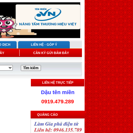
O DỊCH
LIÊN HỆ - GÓP Ý
ÂY
CẦN KÝ GỬI BẤM ĐÂY
LIÊN HỆ TRỰC TIẾP
Dậu tên miền
0919.479.289
QUẢNG CÁO