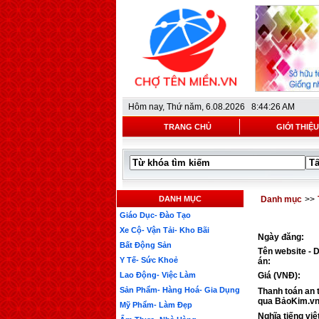
Hôm nay,
Thứ năm, 6.08.2026 8:44:26 AM
TRANG CHỦ
GIỚI THIỆU
DANH MỤC
Danh mục
>>
Giáo Dục- Đào Tạo
Xe Cộ- Vận Tải- Kho Bãi
Ngày đăng:
Bất Động Sản
Tên website - 
Y Tế- Sức Khoẻ
án:
Lao Động- Việc Làm
Giá (VNĐ):
Sản Phẩm- Hàng Hoá- Gia Dụng
Thanh toán an 
qua BảoKim.vn
Mỹ Phẩm- Làm Đẹp
Nghĩa tiếng việ