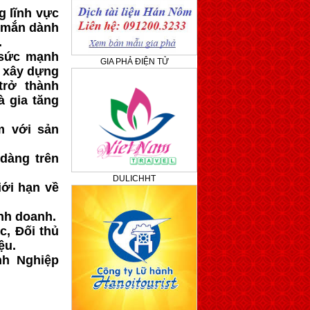
g lĩnh vực
y mắn dành
.
 sức mạnh
GIA PHẢ ĐIỆN TỬ
 xây dựng
trở thành
à gia tăng
m với sản
dàng trên
DULICHHT
iới hạn về
nh doanh.
c, Đối thủ
ệu.
nh Nghiệp