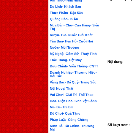
Ẩm Thực- Nhà Hàng
Du Lịch- Khách Sạn
Thực Phẩm- Đặc Sản
Quảng Cáo- In Ấn
Mua Bán- Chợ- Cửa Hàng- Siêu
Thị
Rượu- Bia- Nước Giải Khát
Tìm Bạn- Hẹn Hò- Cưới Hỏi
Nước- Môi Trường
Mỹ Nghệ- Gốm Sứ- Thuỷ Tinh
Thời Trang- Dệt May
Nội dung:
Bưu Chính- Viễn Thông- CNTT
Doanh Nghiệp- Thương Hiệu-
Đối Tác
Vàng Bạc- Đá Quý- Trang Sức
Nội Ngoại Thất
Vui Chơi- Giải Trí- Thể Thao
Hoa- Điện Hoa- Sinh Vật Cảnh
Mẹ- Bé- Trẻ Em
Đồ Chơi- Quà Tặng
Pháp Luật- Công Chứng
Số lượt xem:
Kinh Tế- Tài Chính- Thương
Mại