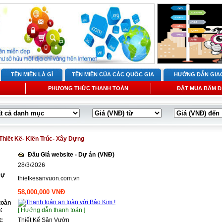
TÊN MIỀN LÀ GÌ
TÊN MIỀN CỦA CÁC QUỐC GIA
HƯỚNG DẪN GIA
PHƯƠNG THỨC THANH TOÁN
ĐẶT MUA BẤM Đ
Thiết Kế- Kiến Trúc- Xây Dựng
Đấu Giá website - Dự án
(VNĐ)
28/3/2026
Dự
thietkesanvuon.com.vn
58,000,000 VNĐ
toàn
:
[ Hướng dẫn thanh toán ]
t:
Thiết Kế Sân Vườn