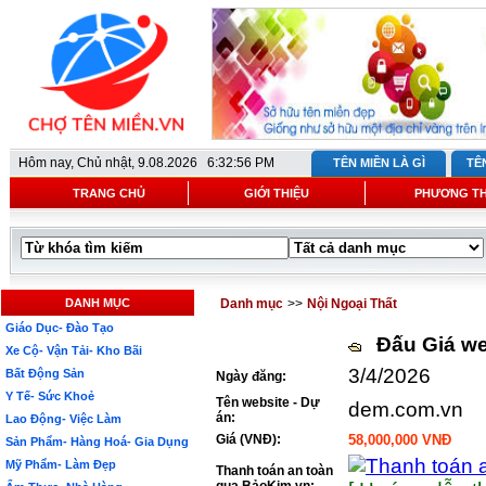
Hôm nay,
Chủ nhật, 9.08.2026 6:32:56 PM
TÊN MIỀN LÀ GÌ
TÊ
TRANG CHỦ
GIỚI THIỆU
PHƯƠNG T
DANH MỤC
Danh mục
>>
Nội Ngoại Thất
Giáo Dục- Đào Tạo
Đấu Giá we
Xe Cộ- Vận Tải- Kho Bãi
3/4/2026
Bất Động Sản
Ngày đăng:
Y Tế- Sức Khoẻ
Tên website - Dự
dem.com.vn
án:
Lao Động- Việc Làm
Giá (VNĐ):
58,000,000 VNĐ
Sản Phẩm- Hàng Hoá- Gia Dụng
Mỹ Phẩm- Làm Đẹp
Thanh toán an toàn