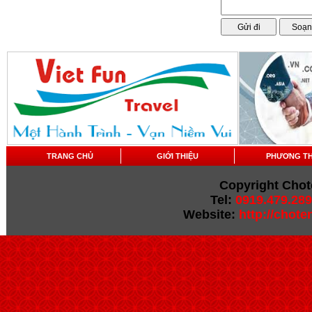
TRANG CHỦ
GIỚI THIỆU
PHƯƠNG T
Copyright Chot
Tel:
0919.479.289
Website:
http://chot