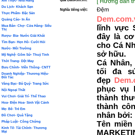
qua BảoKim.vn:
[ Hướng dẫn th
Ẩm Thực- Nhà Hàng
Du Lịch- Khách Sạn
Đệm
Nghĩa tiếng việt:
Thực Phẩm- Đặc Sản
Dem.com.
Quảng Cáo- In Ấn
lĩnh vực
Mua Bán- Chợ- Cửa Hàng- Siêu
Thị
đây là c
Rượu- Bia- Nước Giải Khát
Tìm Bạn- Hẹn Hò- Cưới Hỏi
cho Cá Nh
Nước- Môi Trường
sở hữu.
Mỹ Nghệ- Gốm Sứ- Thuỷ Tinh
Cá Nhân,
Thời Trang- Dệt May
Bưu Chính- Viễn Thông- CNTT
tối đa s
Doanh Nghiệp- Thương Hiệu-
Đối Tác
đẹp
Dem.
Vàng Bạc- Đá Quý- Trang Sức
phục vụ 
Nội Ngoại Thất
thành thư
Vui Chơi- Giải Trí- Thể Thao
Hoa- Điện Hoa- Sinh Vật Cảnh
thành côn
Mẹ- Bé- Trẻ Em
nhân bởi:
Đồ Chơi- Quà Tặng
Pháp Luật- Công Chứng
Tên miền 
Kinh Tế- Tài Chính- Thương
MARKETIN
Mại