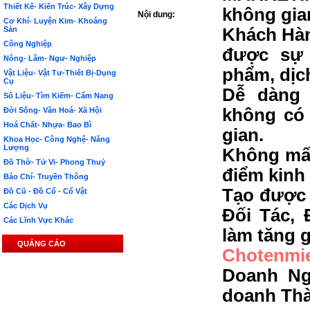
Thiết Kế- Kiến Trúc- Xây Dựng
không gia
Nội dung:
Cơ Khí- Luyện Kim- Khoáng
Sản
Khách Hàn
Công Nghiệp
được sự 
Nông- Lâm- Ngư- Nghiệp
phẩm, dịc
Vật Liệu- Vật Tư-Thiết Bị-Dụng
Cụ
Dễ dàng 
Số Liệu- Tìm Kiếm- Cẩm Nang
không có 
Đời Sống- Văn Hoá- Xã Hội
Hoá Chất- Nhựa- Bao Bì
gian.
Khoa Học- Công Nghệ- Năng
Lượng
Không mất
Đồ Thờ- Tử Vi- Phong Thuỷ
điểm kinh
Báo Chí- Truyền Thông
Tạo được 
Đồ Cũ - Đồ Cổ - Cổ Vật
Các Dịch Vụ
Đối Tác, 
Các Lĩnh Vực Khác
làm tăng g
QUẢNG CÁO
Chotenmi
Doanh Ng
doanh Th