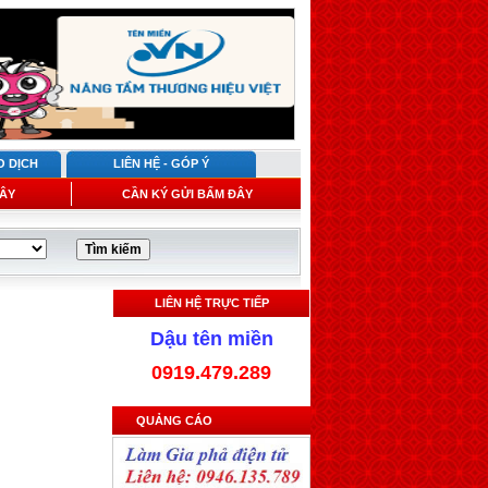
O DỊCH
LIÊN HỆ - GÓP Ý
ÂY
CẦN KÝ GỬI BẤM ĐÂY
LIÊN HỆ TRỰC TIẾP
Dậu tên miền
0919.479.289
QUẢNG CÁO