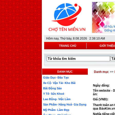
Hôm nay,
Thứ bày, 8.08.2026 2:38:10 AM
TRANG CHỦ
GIỚI THIỆU
DANH MỤC
Danh mục
>>
Giáo Dục- Đào Tạo
Xe Cộ- Vận Tải- Kho Bãi
Ngày đăng:
Bất Động Sản
Tên website - 
Y Tế- Sức Khoẻ
án:
Lao Động- Việc Làm
Giá (VNĐ):
Sản Phẩm- Hàng Hoá- Gia Dụng
Thanh toán an 
qua BảoKim.vn
Mỹ Phẩm- Làm Đẹp
Nghĩa tiếng việ