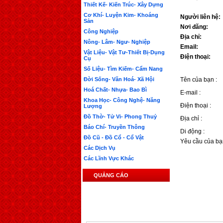
Thiết Kế- Kiến Trúc- Xây Dựng
Cơ Khí- Luyện Kim- Khoáng
Người liên hệ:
Sản
Nơi đăng:
Công Nghiệp
Địa chỉ:
Nông- Lâm- Ngư- Nghiệp
Email:
Vật Liệu- Vật Tư-Thiết Bị-Dụng
Điện thoại:
Cụ
Số Liệu- Tìm Kiếm- Cẩm Nang
Đời Sống- Văn Hoá- Xã Hội
Tên của bạn :
Hoá Chất- Nhựa- Bao Bì
E-mail :
Khoa Học- Công Nghệ- Năng
Điện thoại :
Lượng
Đồ Thờ- Tử Vi- Phong Thuỷ
Địa chỉ :
Báo Chí- Truyền Thông
Di động :
Đồ Cũ - Đồ Cổ - Cổ Vật
Yêu cầu của bạ
Các Dịch Vụ
Các Lĩnh Vực Khác
QUẢNG CÁO