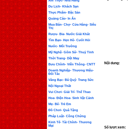
Ẩm Thực- Nhà Hàng
Du Lịch- Khách Sạn
Thực Phẩm- Đặc Sản
Quảng Cáo- In Ấn
Mua Bán- Chợ- Cửa Hàng- Siêu
Thị
Rượu- Bia- Nước Giải Khát
Tìm Bạn- Hẹn Hò- Cưới Hỏi
Nước- Môi Trường
Mỹ Nghệ- Gốm Sứ- Thuỷ Tinh
Thời Trang- Dệt May
Nội dung:
Bưu Chính- Viễn Thông- CNTT
Doanh Nghiệp- Thương Hiệu-
Đối Tác
Vàng Bạc- Đá Quý- Trang Sức
Nội Ngoại Thất
Vui Chơi- Giải Trí- Thể Thao
Hoa- Điện Hoa- Sinh Vật Cảnh
Mẹ- Bé- Trẻ Em
Đồ Chơi- Quà Tặng
Pháp Luật- Công Chứng
Kinh Tế- Tài Chính- Thương
Mại
Số lượt xem: