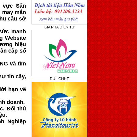
h vực Sản
ội may mắn
hu cầu sở
GIA PHẢ ĐIỆN TỬ
 sức mạnh
g Website
ương hiệu
sản cấp số
ING và tìm
ự tin cậy,
DULICHHT
iới hạn về
nh doanh.
c, Đối thủ
ệu.
nh Nghiệp