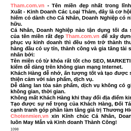
Tham.com.vn
- Tên miền đẹp nhất trong lĩn
Xuất - Kinh Doanh Các Loại Thảm, đây là cơ h
hiếm có dành cho Cá Nhân, Doanh Nghiệp có n
hữu.
Cá Nhân, Doanh Nghiệp nào tận dụng tối đa
của tên miền rất đẹp
Tham.com.vn
để xây dựn
phục vụ kinh doanh thì đều sớm trở thành th
hàng đầu có uy tín, thành công và gia tăng tài 
nhân bởi:
Tên miền có từ khóa rất tốt cho SEO, MARKET
kiếm dễ dàng
trên không gian mạng Internet.
Khách Hàng dễ nhớ, ấn tượng tốt và tạo được s
thiện cảm với sản phẩm, dịch vụ.
Dễ dàng lan tỏa sản phẩm, dịch vụ không có g
không gian, thời gian.
Không mất Khách Hàng khi thay đổi địa điểm ki
Tạo được sự nể trọng của Khách Hàng, Đối Tá
cạnh tranh góp phần làm tăng giá trị Thương Hi
Chotenmien.vn
xin Kính chúc Cá Nhân, Doa
luôn May Mắn và Kinh doanh Thành Công!
1098