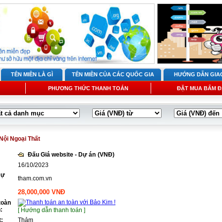
TÊN MIỀN LÀ GÌ
TÊN MIỀN CỦA CÁC QUỐC GIA
HƯỚNG DẪN GIA
PHƯƠNG THỨC THANH TOÁN
ĐẶT MUA BẤM Đ
Nội Ngoại Thất
Đấu Giá website - Dự án
(VNĐ)
16/10/2023
Dự
tham.com.vn
28,000,000 VNĐ
toàn
:
[ Hướng dẫn thanh toán ]
t:
Thảm