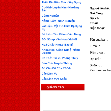
Thiết Kế- Kiến Trúc- Xây Dựng
Cơ Khí- Luyện Kim- Khoáng
Người liên hệ:
Sản
Nơi đăng:
Công Nghiệp
Địa chỉ:
Nông- Lâm- Ngư- Nghiệp
Email:
Vật Liệu- Vật Tư-Thiết Bị-Dụng
Điện thoại:
Cụ
Số Liệu- Tìm Kiếm- Cẩm Nang
Đời Sống- Văn Hoá- Xã Hội
Tên của bạn :
Hoá Chất- Nhựa- Bao Bì
E-mail :
Khoa Học- Công Nghệ- Năng
Điện thoại :
Lượng
Đồ Thờ- Tử Vi- Phong Thuỷ
Địa chỉ :
Báo Chí- Truyền Thông
Di động :
Đồ Cũ - Đồ Cổ - Cổ Vật
Yêu cầu của bạ
Các Dịch Vụ
Các Lĩnh Vực Khác
QUẢNG CÁO