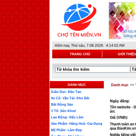
Hôm nay,
Thứ sáu, 7.08.2026 4:14:02 AM
TRANG CHỦ
GIỚI THIỆU
DANH MỤC
Danh mục
>>
Giáo Dục- Đào Tạo
Xe Cộ- Vận Tải- Kho Bãi
Ngày đăng:
Bất Động Sản
Tên website - 
Y Tế- Sức Khoẻ
án:
Lao Động- Việc Làm
Giá (VNĐ):
Sản Phẩm- Hàng Hoá- Gia Dụng
Thanh toán an 
qua BảoKim.vn
Mỹ Phẩm- Làm Đẹp
Nghĩa tiếng việ