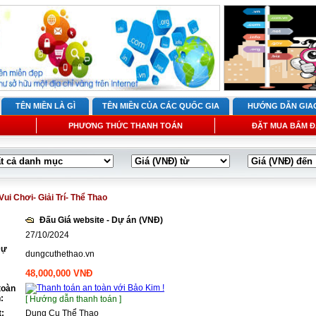
TÊN MIỀN LÀ GÌ
TÊN MIỀN CỦA CÁC QUỐC GIA
HƯỚNG DẪN GIA
PHƯƠNG THỨC THANH TOÁN
ĐẶT MUA BẤM Đ
Vui Chơi- Giải Trí- Thể Thao
Đấu Giá website - Dự án
(VNĐ)
27/10/2024
Dự
dungcuthethao.vn
48,000,000 VNĐ
toàn
:
[ Hướng dẫn thanh toán ]
t:
Dụng Cụ Thể Thao