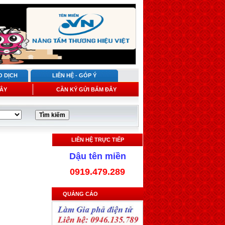
O DỊCH
LIÊN HỆ - GÓP Ý
ÂY
CẦN KÝ GỬI BẤM ĐÂY
LIÊN HỆ TRỰC TIẾP
Dậu tên miền
0919.479.289
QUẢNG CÁO