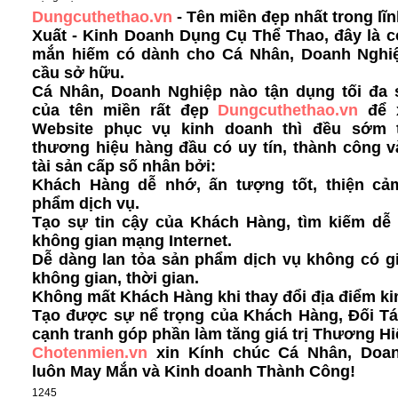
Dungcuthethao.vn
- Tên miền đẹp nhất trong lĩ
Xuất - Kinh Doanh Dụng Cụ Thể Thao, đây là 
mắn hiếm có dành cho Cá Nhân, Doanh Nghi
cầu sở hữu.
Cá Nhân, Doanh Nghiệp nào tận dụng tối đa
của tên miền rất đẹp
Dungcuthethao.vn
để 
Website phục vụ kinh doanh thì đều sớm 
thương hiệu hàng đầu có uy tín, thành công v
tài sản cấp số nhân bởi:
Khách Hàng dễ nhớ, ấn tượng tốt, thiện cả
phẩm dịch vụ.
Tạo sự tin cậy của Khách Hàng, tìm kiếm dễ 
không gian mạng Internet.
Dễ dàng lan tỏa sản phẩm dịch vụ không có g
không gian, thời gian.
Không mất Khách Hàng khi thay đổi địa điểm ki
Tạo được sự nể trọng của Khách Hàng, Đối Tá
cạnh tranh góp phần làm tăng giá trị Thương Hi
Chotenmien.vn
xin Kính chúc Cá Nhân, Doa
luôn May Mắn và Kinh doanh Thành Công!
1245