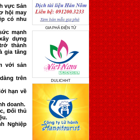
nh vực Sản
cơ hội may
ệp có nhu
GIA PHẢ ĐIỆN TỬ
 sức mạnh
xây dựng
trở thành
à gia tăng
m với sản
dàng trên
DULICHHT
iới hạn về
nh doanh.
c, Đối thủ
ệu.
nh Nghiệp