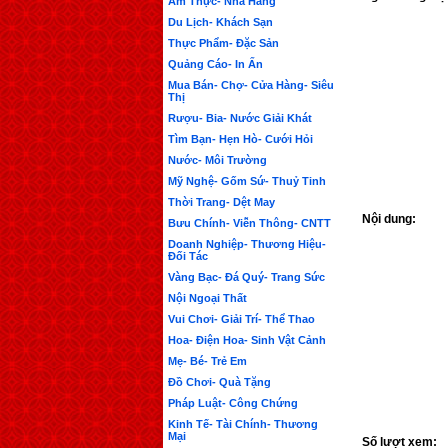
Ẩm Thực- Nhà Hàng
Du Lịch- Khách Sạn
Thực Phẩm- Đặc Sản
Quảng Cáo- In Ấn
Mua Bán- Chợ- Cửa Hàng- Siêu
Thị
Rượu- Bia- Nước Giải Khát
Tìm Bạn- Hẹn Hò- Cưới Hỏi
Nước- Môi Trường
Mỹ Nghệ- Gốm Sứ- Thuỷ Tinh
Thời Trang- Dệt May
Nội dung:
Bưu Chính- Viễn Thông- CNTT
Doanh Nghiệp- Thương Hiệu-
Đối Tác
Vàng Bạc- Đá Quý- Trang Sức
Nội Ngoại Thất
Vui Chơi- Giải Trí- Thể Thao
Hoa- Điện Hoa- Sinh Vật Cảnh
Mẹ- Bé- Trẻ Em
Đồ Chơi- Quà Tặng
Pháp Luật- Công Chứng
Kinh Tế- Tài Chính- Thương
Mại
Số lượt xem: