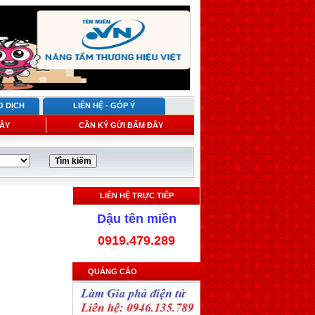
O DỊCH
LIÊN HỆ - GÓP Ý
ÂY
CẦN KÝ GỬI BẤM ĐÂY
LIÊN HỆ TRỰC TIẾP
Dậu tên miền
0919.479.289
QUẢNG CÁO