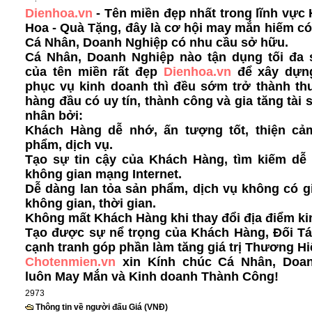
Dienhoa.vn
- Tên miền đẹp nhất trong lĩnh vực 
Hoa - Quà Tặng, đây là cơ hội may mắn hiếm c
Cá Nhân, Doanh Nghiệp có nhu cầu sở hữu.
Cá Nhân, Doanh Nghiệp nào tận dụng tối đa
của tên miền rất đẹp
Dienhoa.vn
để xây dựn
phục vụ kinh doanh thì đều sớm trở thành th
hàng đầu có uy tín, thành công và gia tăng tài 
nhân bởi:
Khách Hàng dễ nhớ, ấn tượng tốt, thiện cả
phẩm, dịch vụ.
Tạo sự tin cậy của Khách Hàng, tìm kiếm dễ 
không gian mạng Internet.
Dễ dàng lan tỏa sản phẩm, dịch vụ không có g
không gian, thời gian.
Không mất Khách Hàng khi thay đổi địa điểm ki
Tạo được sự nể trọng của Khách Hàng, Đối Tá
cạnh tranh góp phần làm tăng giá trị Thương Hi
Chotenmien.vn
xin Kính chúc Cá Nhân, Doa
luôn May Mắn và Kinh doanh Thành Công!
2973
Thông tin về người đấu Giá (VNĐ)