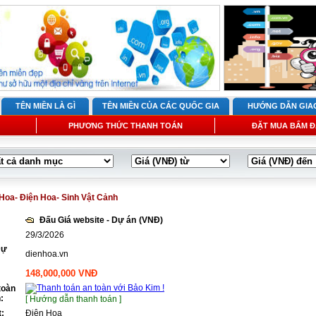
TÊN MIỀN LÀ GÌ
TÊN MIỀN CỦA CÁC QUỐC GIA
HƯỚNG DẪN GIA
PHƯƠNG THỨC THANH TOÁN
ĐẶT MUA BẤM Đ
Hoa- Điện Hoa- Sinh Vật Cảnh
Đấu Giá website - Dự án
(VNĐ)
29/3/2026
Dự
dienhoa.vn
148,000,000 VNĐ
toàn
:
[ Hướng dẫn thanh toán ]
t:
Điện Hoa