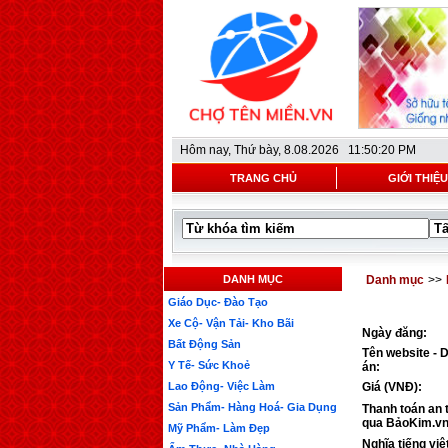
Hôm nay,
Thứ bày, 8.08.2026 11:50:20 PM
TRANG CHỦ
GIỚI THIỆU
DANH MỤC
Danh mục
>>
Giáo Dục- Đào Tạo
Xe Cộ- Vận Tải- Kho Bãi
Ngày đăng:
Bất Động Sản
Tên website - 
Y Tế- Sức Khoẻ
án:
Lao Động- Việc Làm
Giá (VNĐ):
Sản Phẩm- Hàng Hoá- Gia Dụng
Thanh toán an 
qua BảoKim.vn
Mỹ Phẩm- Làm Đẹp
Nghĩa tiếng việ