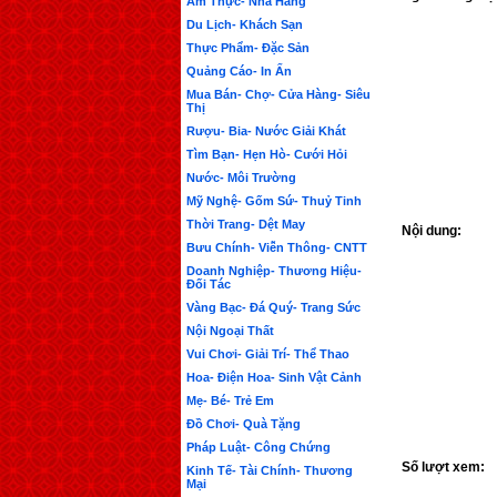
Ẩm Thực- Nhà Hàng
Du Lịch- Khách Sạn
Thực Phẩm- Đặc Sản
Quảng Cáo- In Ấn
Mua Bán- Chợ- Cửa Hàng- Siêu
Thị
Rượu- Bia- Nước Giải Khát
Tìm Bạn- Hẹn Hò- Cưới Hỏi
Nước- Môi Trường
Mỹ Nghệ- Gốm Sứ- Thuỷ Tinh
Thời Trang- Dệt May
Nội dung:
Bưu Chính- Viễn Thông- CNTT
Doanh Nghiệp- Thương Hiệu-
Đối Tác
Vàng Bạc- Đá Quý- Trang Sức
Nội Ngoại Thất
Vui Chơi- Giải Trí- Thể Thao
Hoa- Điện Hoa- Sinh Vật Cảnh
Mẹ- Bé- Trẻ Em
Đồ Chơi- Quà Tặng
Pháp Luật- Công Chứng
Số lượt xem:
Kinh Tế- Tài Chính- Thương
Mại