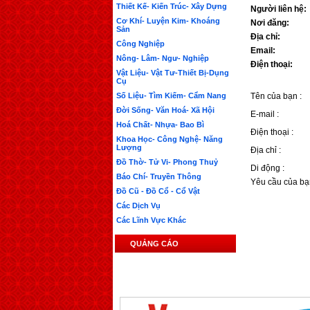
Thiết Kế- Kiến Trúc- Xây Dựng
Người liên hệ:
Cơ Khí- Luyện Kim- Khoáng
Nơi đăng:
Sản
Địa chỉ:
Công Nghiệp
Email:
Nông- Lâm- Ngư- Nghiệp
Điện thoại:
Vật Liệu- Vật Tư-Thiết Bị-Dụng
Cụ
Số Liệu- Tìm Kiếm- Cẩm Nang
Tên của bạn :
Đời Sống- Văn Hoá- Xã Hội
E-mail :
Hoá Chất- Nhựa- Bao Bì
Điện thoại :
Khoa Học- Công Nghệ- Năng
Lượng
Địa chỉ :
Đồ Thờ- Tử Vi- Phong Thuỷ
Di động :
Báo Chí- Truyền Thông
Yêu cầu của bạ
Đồ Cũ - Đồ Cổ - Cổ Vật
Các Dịch Vụ
Các Lĩnh Vực Khác
QUẢNG CÁO