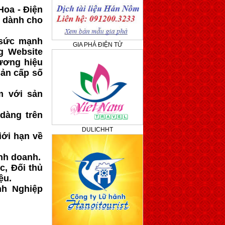
Hoa - Điện
ó dành cho
 sức mạnh
GIA PHẢ ĐIỆN TỬ
g Website
ương hiệu
sản cấp số
m với sản
dàng trên
DULICHHT
iới hạn về
nh doanh.
c, Đối thủ
ệu.
nh Nghiệp