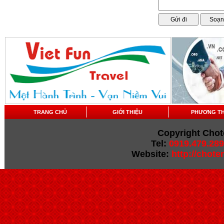
TRANG CHỦ
GIỚI THIỆU
PHƯƠNG T
Copyright Chot
Tel:
0919.479.289
Website:
http://chot