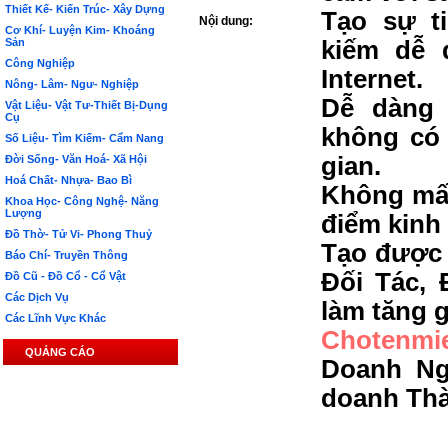
Thiết Kế- Kiến Trúc- Xây Dựng
Tạo sự t
Nội dung:
Cơ Khí- Luyện Kim- Khoáng
Sản
kiếm dễ 
Công Nghiệp
Internet.
Nông- Lâm- Ngư- Nghiệp
Dễ dàng 
Vật Liệu- Vật Tư-Thiết Bị-Dụng
Cụ
không có 
Số Liệu- Tìm Kiếm- Cẩm Nang
gian.
Đời Sống- Văn Hoá- Xã Hội
Hoá Chất- Nhựa- Bao Bì
Không mất
Khoa Học- Công Nghệ- Năng
Lượng
điểm kinh
Đồ Thờ- Tử Vi- Phong Thuỷ
Tạo được 
Báo Chí- Truyền Thông
Đối Tác, 
Đồ Cũ - Đồ Cổ - Cổ Vật
Các Dịch Vụ
làm tăng g
Các Lĩnh Vực Khác
Chotenmi
QUẢNG CÁO
Doanh Ng
doanh Th