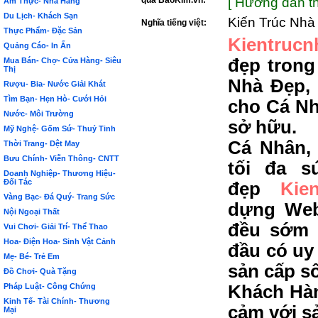
qua BảoKim.vn:
[ Hướng dẫn th
Ẩm Thực- Nhà Hàng
Du Lịch- Khách Sạn
Kiến Trúc Nhà
Nghĩa tiếng việt:
Thực Phẩm- Đặc Sản
Kientrucn
Quảng Cáo- In Ấn
đẹp trong
Mua Bán- Chợ- Cửa Hàng- Siêu
Thị
Nhà Đẹp,
Rượu- Bia- Nước Giải Khát
Tìm Bạn- Hẹn Hò- Cưới Hỏi
cho Cá Nh
Nước- Môi Trường
sở hữu.
Mỹ Nghệ- Gốm Sứ- Thuỷ Tinh
Cá Nhân,
Thời Trang- Dệt May
Bưu Chính- Viễn Thông- CNTT
tối đa s
Doanh Nghiệp- Thương Hiệu-
Đối Tác
đẹp
Kie
Vàng Bạc- Đá Quý- Trang Sức
dựng Web
Nội Ngoại Thất
đều sớm 
Vui Chơi- Giải Trí- Thể Thao
Hoa- Điện Hoa- Sinh Vật Cảnh
đầu có uy 
Mẹ- Bé- Trẻ Em
sản cấp s
Đồ Chơi- Quà Tặng
Pháp Luật- Công Chứng
Khách Hàn
Kinh Tế- Tài Chính- Thương
cảm với s
Mại