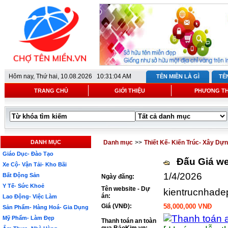
Hôm nay,
Thứ hai, 10.08.2026 10:31:04 AM
TÊN MIỀN LÀ GÌ
TÊ
TRANG CHỦ
GIỚI THIỆU
PHƯƠNG T
DANH MỤC
Danh mục
>>
Thiết Kế- Kiến Trúc- Xây Dự
Giáo Dục- Đào Tạo
Đấu Giá we
Xe Cộ- Vận Tải- Kho Bãi
1/4/2026
Bất Động Sản
Ngày đăng:
Y Tế- Sức Khoẻ
Tên website - Dự
kientrucnhade
án:
Lao Động- Việc Làm
Giá (VNĐ):
58,000,000 VNĐ
Sản Phẩm- Hàng Hoá- Gia Dụng
Mỹ Phẩm- Làm Đẹp
Thanh toán an toàn