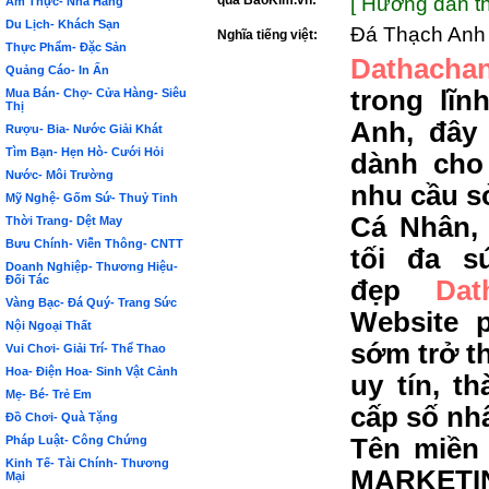
qua BảoKim.vn:
[ Hướng dẫn th
Ẩm Thực- Nhà Hàng
Du Lịch- Khách Sạn
Đá Thạch Anh
Nghĩa tiếng việt:
Thực Phẩm- Đặc Sản
Dathacha
Quảng Cáo- In Ấn
trong lĩ
Mua Bán- Chợ- Cửa Hàng- Siêu
Thị
Anh, đây
Rượu- Bia- Nước Giải Khát
Tìm Bạn- Hẹn Hò- Cưới Hỏi
dành cho
Nước- Môi Trường
nhu cầu s
Mỹ Nghệ- Gốm Sứ- Thuỷ Tinh
Cá Nhân,
Thời Trang- Dệt May
Bưu Chính- Viễn Thông- CNTT
tối đa s
Doanh Nghiệp- Thương Hiệu-
Đối Tác
đẹp
Da
Vàng Bạc- Đá Quý- Trang Sức
Website 
Nội Ngoại Thất
sớm trở t
Vui Chơi- Giải Trí- Thể Thao
Hoa- Điện Hoa- Sinh Vật Cảnh
uy tín, t
Mẹ- Bé- Trẻ Em
cấp số nh
Đồ Chơi- Quà Tặng
Pháp Luật- Công Chứng
Tên miền 
Kinh Tế- Tài Chính- Thương
MARKETIN
Mại