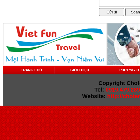
TRANG CHỦ
GIỚI THIỆU
PHƯƠNG T
Copyright Chot
Tel:
0919.479.289
Website:
http://chot