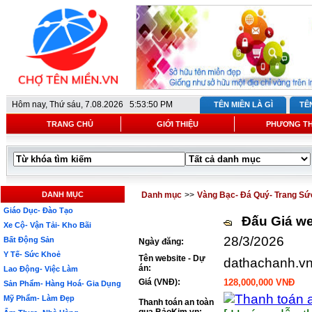
Hôm nay,
Thứ sáu, 7.08.2026 5:53:50 PM
TÊN MIỀN LÀ GÌ
TÊ
TRANG CHỦ
GIỚI THIỆU
PHƯƠNG T
DANH MỤC
Danh mục
>>
Vàng Bạc- Đá Quý- Trang Sứ
Giáo Dục- Đào Tạo
Đấu Giá we
Xe Cộ- Vận Tải- Kho Bãi
28/3/2026
Bất Động Sản
Ngày đăng:
Y Tế- Sức Khoẻ
Tên website - Dự
dathachanh.v
án:
Lao Động- Việc Làm
Giá (VNĐ):
128,000,000 VNĐ
Sản Phẩm- Hàng Hoá- Gia Dụng
Mỹ Phẩm- Làm Đẹp
Thanh toán an toàn