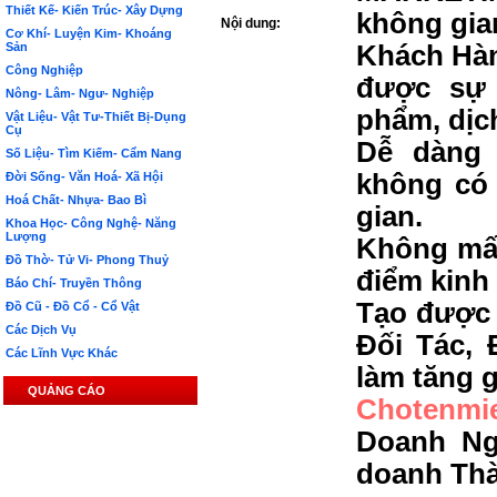
Thiết Kế- Kiến Trúc- Xây Dựng
không gia
Nội dung:
Cơ Khí- Luyện Kim- Khoáng
Sản
Khách Hàn
Công Nghiệp
được sự 
Nông- Lâm- Ngư- Nghiệp
phẩm, dịc
Vật Liệu- Vật Tư-Thiết Bị-Dụng
Cụ
Dễ dàng 
Số Liệu- Tìm Kiếm- Cẩm Nang
không có 
Đời Sống- Văn Hoá- Xã Hội
Hoá Chất- Nhựa- Bao Bì
gian.
Khoa Học- Công Nghệ- Năng
Lượng
Không mất
Đồ Thờ- Tử Vi- Phong Thuỷ
điểm kinh
Báo Chí- Truyền Thông
Tạo được 
Đồ Cũ - Đồ Cổ - Cổ Vật
Các Dịch Vụ
Đối Tác, 
Các Lĩnh Vực Khác
làm tăng g
QUẢNG CÁO
Chotenmi
Doanh Ng
doanh Th