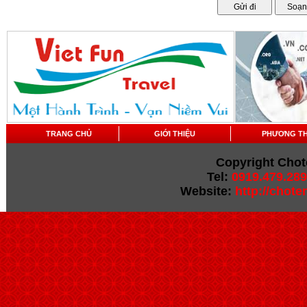
TRANG CHỦ
GIỚI THIỆU
PHƯƠNG T
Copyright Chot
Tel:
0919.479.289
Website:
http://chot