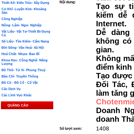
Nội dung:
Thiết Kế- Kiến Trúc- Xây Dựng
Tạo sự t
Cơ Khí- Luyện Kim- Khoáng
Sản
kiếm dễ 
Công Nghiệp
Internet.
Nông- Lâm- Ngư- Nghiệp
Dễ dàng 
Vật Liệu- Vật Tư-Thiết Bị-Dụng
Cụ
không có 
Số Liệu- Tìm Kiếm- Cẩm Nang
gian.
Đời Sống- Văn Hoá- Xã Hội
Hoá Chất- Nhựa- Bao Bì
Không mất
Khoa Học- Công Nghệ- Năng
Lượng
điểm kinh
Đồ Thờ- Tử Vi- Phong Thuỷ
Tạo được 
Báo Chí- Truyền Thông
Đối Tác, 
Đồ Cũ - Đồ Cổ - Cổ Vật
Các Dịch Vụ
làm tăng g
Các Lĩnh Vực Khác
Chotenmi
QUẢNG CÁO
Doanh Ng
doanh Th
1408
Số lượt xem: