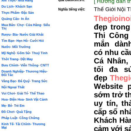
qua BảoKim.vn:
[ Hướng dẫn th
Ẩm Thực- Nhà Hàng
Du Lịch- Khách Sạn
Thế Giới Nội T
Nghĩa tiếng việt:
Thực Phẩm- Đặc Sản
Thegioino
Quảng Cáo- In Ấn
đẹp trong
Mua Bán- Chợ- Cửa Hàng- Siêu
Thị
Thi Công 
Rượu- Bia- Nước Giải Khát
Tìm Bạn- Hẹn Hò- Cưới Hỏi
mắn dành
Nước- Môi Trường
có nhu cầ
Mỹ Nghệ- Gốm Sứ- Thuỷ Tinh
Cá Nhân,
Thời Trang- Dệt May
Bưu Chính- Viễn Thông- CNTT
tối đa s
Doanh Nghiệp- Thương Hiệu-
Đối Tác
đẹp
Thegi
Vàng Bạc- Đá Quý- Trang Sức
Website 
Nội Ngoại Thất
sớm trở t
Vui Chơi- Giải Trí- Thể Thao
Hoa- Điện Hoa- Sinh Vật Cảnh
uy tín, t
Mẹ- Bé- Trẻ Em
cấp số nh
Đồ Chơi- Quà Tặng
Pháp Luật- Công Chứng
Khách Hàn
Kinh Tế- Tài Chính- Thương
cảm với s
Mại