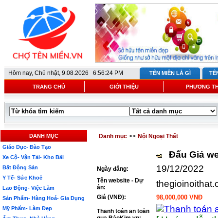
Hôm nay,
Chủ nhật, 9.08.2026 6:56:24 PM
TÊN MIỀN LÀ GÌ
TÊ
TRANG CHỦ
GIỚI THIỆU
PHƯƠNG T
DANH MỤC
Danh mục
>>
Nội Ngoại Thất
Giáo Dục- Đào Tạo
Đấu Giá we
Xe Cộ- Vận Tải- Kho Bãi
19/12/2022
Bất Động Sản
Ngày đăng:
Y Tế- Sức Khoẻ
Tên website - Dự
thegioinoithat
án:
Lao Động- Việc Làm
Giá (VNĐ):
98,000,000 VNĐ
Sản Phẩm- Hàng Hoá- Gia Dụng
Mỹ Phẩm- Làm Đẹp
Thanh toán an toàn