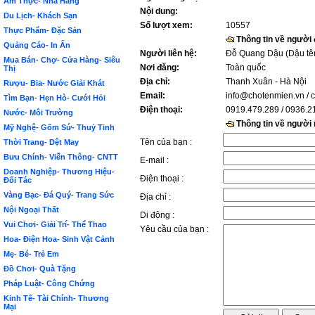
Ẩm Thực- Nhà Hàng
Nội dung:
Du Lịch- Khách Sạn
Số lượt xem:
10557
Thực Phẩm- Đặc Sản
Thông tin về người
Quảng Cáo- In Ấn
Người liên hệ:
Đỗ Quang Dậu (Dậu tê
Mua Bán- Chợ- Cửa Hàng- Siêu
Nơi đăng:
Toàn quốc
Thị
Địa chỉ:
Thanh Xuân - Hà Nội
Rượu- Bia- Nước Giải Khát
Email:
info@chotenmien.vn
/ 
Tìm Bạn- Hẹn Hò- Cưới Hỏi
Điện thoại:
0919.479.289 / 0936.2
Nước- Môi Trường
Thông tin về người
Mỹ Nghệ- Gốm Sứ- Thuỷ Tinh
Tên của bạn :
Thời Trang- Dệt May
Bưu Chính- Viễn Thông- CNTT
E-mail :
Doanh Nghiệp- Thương Hiệu-
Điện thoại :
Đối Tác
Vàng Bạc- Đá Quý- Trang Sức
Địa chỉ :
Nội Ngoại Thất
Di động :
Vui Chơi- Giải Trí- Thể Thao
Yêu cầu của bạn :
Hoa- Điện Hoa- Sinh Vật Cảnh
Mẹ- Bé- Trẻ Em
Đồ Chơi- Quà Tặng
Pháp Luật- Công Chứng
Kinh Tế- Tài Chính- Thương
Mại