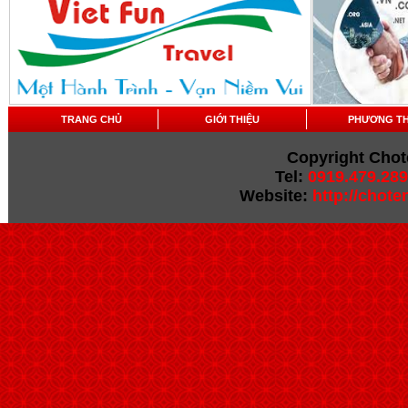
TRANG CHỦ
GIỚI THIỆU
PHƯƠNG T
Copyright Chot
Tel:
0919.479.289
Website:
http://chot