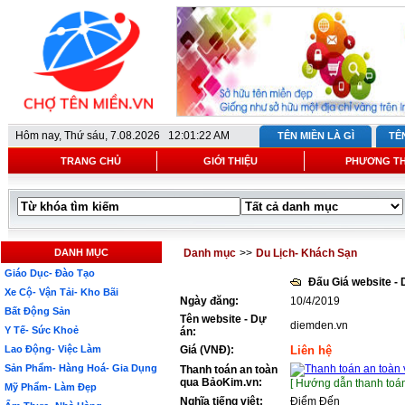
Hôm nay,
Thứ sáu, 7.08.2026 12:01:22 AM
TÊN MIỀN LÀ GÌ
TÊ
TRANG CHỦ
GIỚI THIỆU
PHƯƠNG T
DANH MỤC
Danh mục
>>
Du Lịch- Khách Sạn
Giáo Dục- Đào Tạo
Đấu Giá website -
Xe Cộ- Vận Tải- Kho Bãi
Ngày đăng:
10/4/2019
Bất Động Sản
Tên website - Dự
diemden.vn
Y Tế- Sức Khoẻ
án:
Lao Động- Việc Làm
Giá (VNĐ):
Liên hệ
Sản Phẩm- Hàng Hoá- Gia Dụng
Thanh toán an toàn
qua BảoKim.vn:
[ Hướng dẫn thanh toán
Mỹ Phẩm- Làm Đẹp
Nghĩa tiếng việt:
Điểm Đến