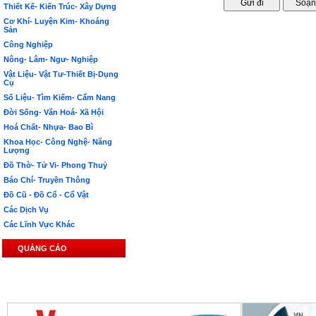
Thiết Kế- Kiến Trúc- Xây Dựng
Cơ Khí- Luyện Kim- Khoáng
Sản
Công Nghiệp
Nông- Lâm- Ngư- Nghiệp
Vật Liệu- Vật Tư-Thiết Bị-Dụng
Cụ
Số Liệu- Tìm Kiếm- Cẩm Nang
Đời Sống- Văn Hoá- Xã Hội
Hoá Chất- Nhựa- Bao Bì
Khoa Học- Công Nghệ- Năng
Lượng
Đồ Thờ- Tử Vi- Phong Thuỷ
Báo Chí- Truyền Thông
Đồ Cũ - Đồ Cổ - Cổ Vật
Các Dịch Vụ
Các Lĩnh Vực Khác
QUẢNG CÁO