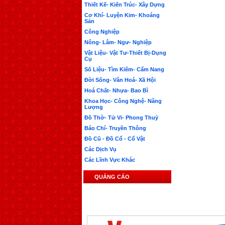
Thiết Kế- Kiến Trúc- Xây Dựng
Cơ Khí- Luyện Kim- Khoáng
Sản
Công Nghiệp
Nông- Lâm- Ngư- Nghiệp
Vật Liệu- Vật Tư-Thiết Bị-Dụng
Cụ
Số Liệu- Tìm Kiếm- Cẩm Nang
Đời Sống- Văn Hoá- Xã Hội
Hoá Chất- Nhựa- Bao Bì
Khoa Học- Công Nghệ- Năng
Lượng
Đồ Thờ- Tử Vi- Phong Thuỷ
Báo Chí- Truyền Thông
Đồ Cũ - Đồ Cổ - Cổ Vật
Các Dịch Vụ
Các Lĩnh Vực Khác
QUẢNG CÁO