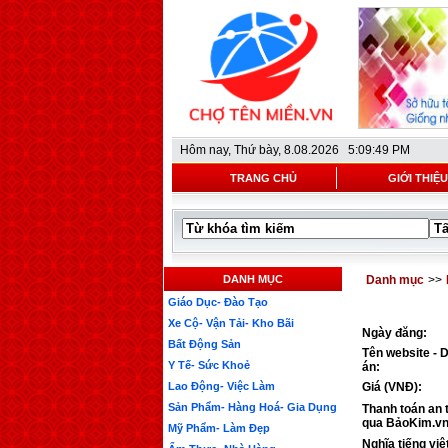
Hôm nay,
Thứ bày, 8.08.2026 5:09:49 PM
TRANG CHỦ
GIỚI THIỆU
DANH MỤC
Danh mục
>>
Giáo Dục- Đào Tạo
Xe Cộ- Vận Tải- Kho Bãi
Ngày đăng:
Bất Động Sản
Tên website - 
Y Tế- Sức Khoẻ
án:
Lao Động- Việc Làm
Giá (VNĐ):
Sản Phẩm- Hàng Hoá- Gia Dụng
Thanh toán an 
qua BảoKim.vn
Mỹ Phẩm- Làm Đẹp
Nghĩa tiếng việ