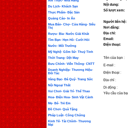
Ẩm Thực- Nhà Hàng
Nội dung:
Du Lịch- Khách Sạn
Số lượt xem:
Thực Phẩm- Đặc Sản
Quảng Cáo- In Ấn
Người liên hệ:
Mua Bán- Chợ- Cửa Hàng- Siêu
Nơi đăng:
Thị
Địa chỉ:
Rượu- Bia- Nước Giải Khát
Email:
Tìm Bạn- Hẹn Hò- Cưới Hỏi
Điện thoại:
Nước- Môi Trường
Mỹ Nghệ- Gốm Sứ- Thuỷ Tinh
Tên của bạn :
Thời Trang- Dệt May
Bưu Chính- Viễn Thông- CNTT
E-mail :
Doanh Nghiệp- Thương Hiệu-
Điện thoại :
Đối Tác
Vàng Bạc- Đá Quý- Trang Sức
Địa chỉ :
Nội Ngoại Thất
Di động :
Vui Chơi- Giải Trí- Thể Thao
Yêu cầu của bạ
Hoa- Điện Hoa- Sinh Vật Cảnh
Mẹ- Bé- Trẻ Em
Đồ Chơi- Quà Tặng
Pháp Luật- Công Chứng
Kinh Tế- Tài Chính- Thương
Mại