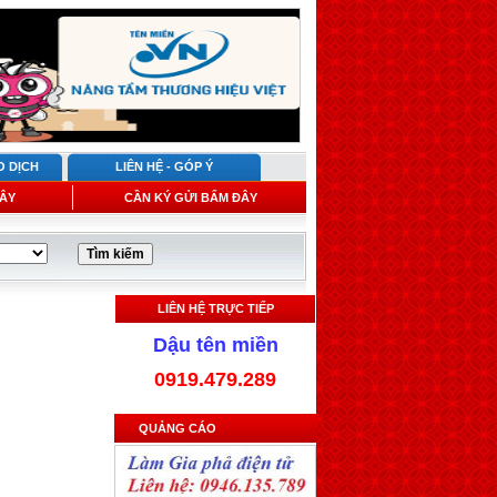
O DỊCH
LIÊN HỆ - GÓP Ý
ÂY
CẦN KÝ GỬI BẤM ĐÂY
LIÊN HỆ TRỰC TIẾP
Dậu tên miền
0919.479.289
QUẢNG CÁO