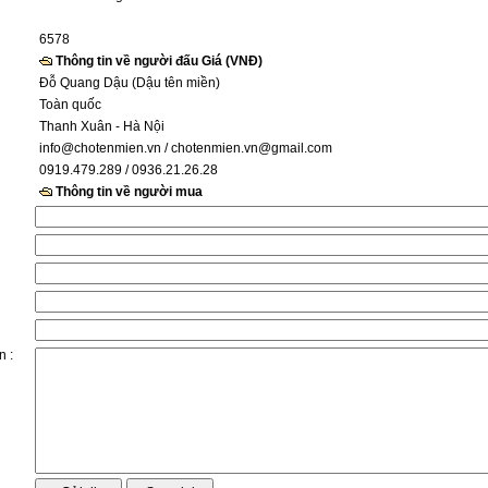
6578
Thông tin về người đấu Giá (VNĐ)
Đỗ Quang Dậu (Dậu tên miền)
Toàn quốc
Thanh Xuân - Hà Nội
info@chotenmien.vn
/ chotenmien.vn@gmail.com
0919.479.289 / 0936.21.26.28
Thông tin về người mua
n :