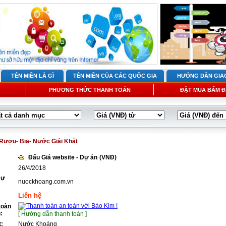
TÊN MIỀN LÀ GÌ
TÊN MIỀN CỦA CÁC QUỐC GIA
HƯỚNG DẪN GIA
PHƯƠNG THỨC THANH TOÁN
ĐẶT MUA BẤM Đ
Rượu- Bia- Nước Giải Khát
Đấu Giá website - Dự án
(VNĐ)
26/4/2018
Dự
nuockhoang.com.vn
Liên hệ
toàn
:
[ Hướng dẫn thanh toán ]
t:
Nước Khoáng