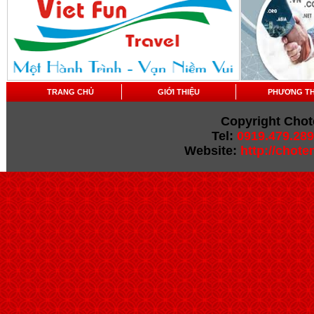
TRANG CHỦ
GIỚI THIỆU
PHƯƠNG T
Copyright Chot
Tel:
0919.479.289
Website:
http://chot