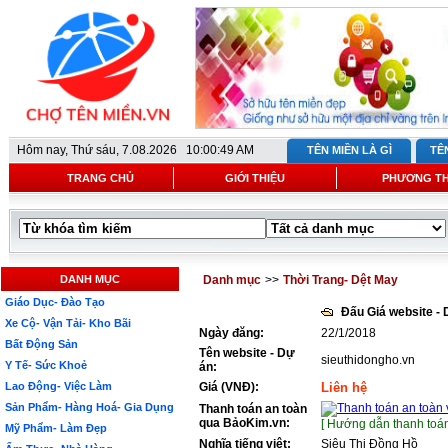
Hôm nay,
Thứ sáu, 7.08.2026 10:00:49 AM
TÊN MIỀN LÀ GÌ
TÊ
TRANG CHỦ
GIỚI THIỆU
PHƯƠNG T
DANH MỤC
Danh mục
>>
Thời Trang- Dệt May
Giáo Dục- Đào Tạo
Đấu Giá website -
Xe Cộ- Vận Tải- Kho Bãi
Ngày đăng:
22/1/2018
Bất Động Sản
Tên website - Dự
sieuthidongho.vn
Y Tế- Sức Khoẻ
án:
Lao Động- Việc Làm
Giá (VNĐ):
Liên hệ
Sản Phẩm- Hàng Hoá- Gia Dụng
Thanh toán an toàn
qua BảoKim.vn:
[ Hướng dẫn thanh toán
Mỹ Phẩm- Làm Đẹp
Nghĩa tiếng việt:
Siêu Thị Đồng Hồ