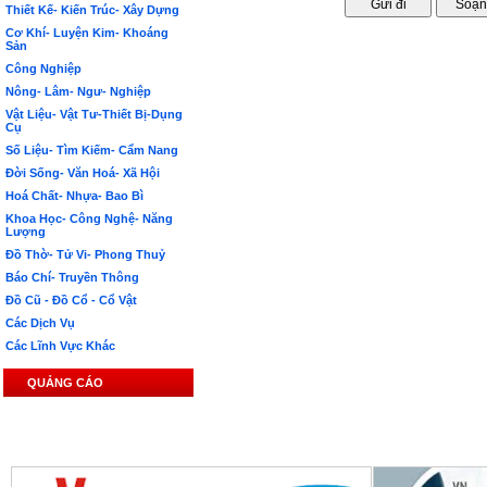
Thiết Kế- Kiến Trúc- Xây Dựng
Cơ Khí- Luyện Kim- Khoáng
Sản
Công Nghiệp
Nông- Lâm- Ngư- Nghiệp
Vật Liệu- Vật Tư-Thiết Bị-Dụng
Cụ
Số Liệu- Tìm Kiếm- Cẩm Nang
Đời Sống- Văn Hoá- Xã Hội
Hoá Chất- Nhựa- Bao Bì
Khoa Học- Công Nghệ- Năng
Lượng
Đồ Thờ- Tử Vi- Phong Thuỷ
Báo Chí- Truyền Thông
Đồ Cũ - Đồ Cổ - Cổ Vật
Các Dịch Vụ
Các Lĩnh Vực Khác
QUẢNG CÁO