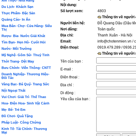
Ẩm Thực- Nhà Hàng
Nội dung:
Du Lịch- Khách Sạn
Số lượt xem:
4803
Thực Phẩm- Đặc Sản
Thông tin về người
Quảng Cáo- In Ấn
Người liên hệ:
Đỗ Quang Dậu (Dậu tê
Mua Bán- Chợ- Cửa Hàng- Siêu
Nơi đăng:
Toàn quốc
Thị
Địa chỉ:
Thanh Xuân - Hà Nội
Rượu- Bia- Nước Giải Khát
Email:
info@chotenmien.vn
/ 
Tìm Bạn- Hẹn Hò- Cưới Hỏi
Điện thoại:
0919.479.289 / 0936.2
Nước- Môi Trường
Thông tin về người
Mỹ Nghệ- Gốm Sứ- Thuỷ Tinh
Tên của bạn :
Thời Trang- Dệt May
Bưu Chính- Viễn Thông- CNTT
E-mail :
Doanh Nghiệp- Thương Hiệu-
Điện thoại :
Đối Tác
Vàng Bạc- Đá Quý- Trang Sức
Địa chỉ :
Nội Ngoại Thất
Di động :
Vui Chơi- Giải Trí- Thể Thao
Yêu cầu của bạn :
Hoa- Điện Hoa- Sinh Vật Cảnh
Mẹ- Bé- Trẻ Em
Đồ Chơi- Quà Tặng
Pháp Luật- Công Chứng
Kinh Tế- Tài Chính- Thương
Mại