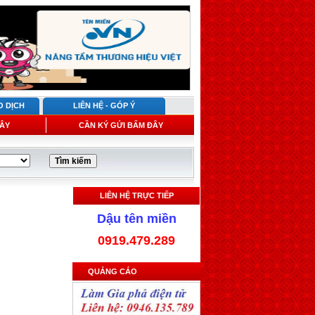
O DỊCH
LIÊN HỆ - GÓP Ý
ÂY
CẦN KÝ GỬI BẤM ĐÂY
LIÊN HỆ TRỰC TIẾP
Dậu tên miền
0919.479.289
QUẢNG CÁO