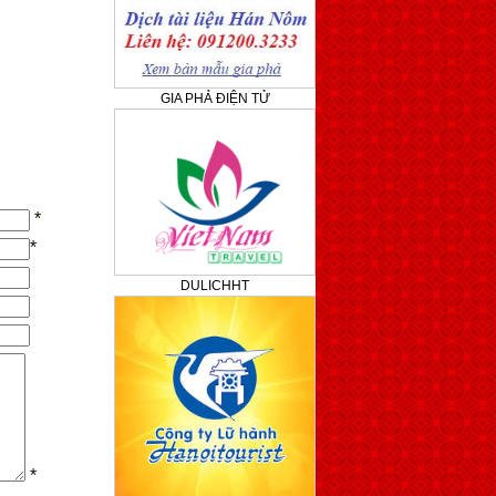
GIA PHẢ ĐIỆN TỬ
*
*
DULICHHT
*