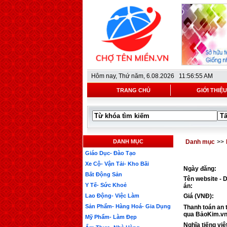
Hôm nay,
Thứ năm, 6.08.2026 11:56:55 AM
TRANG CHỦ
GIỚI THIỆU
DANH MỤC
Danh mục
>>
Giáo Dục- Đào Tạo
Xe Cộ- Vận Tải- Kho Bãi
Ngày đăng:
Bất Động Sản
Tên website - 
Y Tế- Sức Khoẻ
án:
Lao Động- Việc Làm
Giá (VNĐ):
Sản Phẩm- Hàng Hoá- Gia Dụng
Thanh toán an 
qua BảoKim.vn
Mỹ Phẩm- Làm Đẹp
Nghĩa tiếng việ