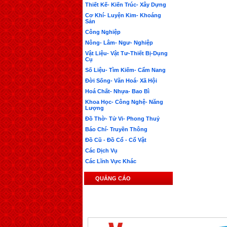
Thiết Kế- Kiến Trúc- Xây Dựng
Cơ Khí- Luyện Kim- Khoáng
Sản
Công Nghiệp
Nông- Lâm- Ngư- Nghiệp
Vật Liệu- Vật Tư-Thiết Bị-Dụng
Cụ
Số Liệu- Tìm Kiếm- Cẩm Nang
Đời Sống- Văn Hoá- Xã Hội
Hoá Chất- Nhựa- Bao Bì
Khoa Học- Công Nghệ- Năng
Lượng
Đồ Thờ- Tử Vi- Phong Thuỷ
Báo Chí- Truyền Thông
Đồ Cũ - Đồ Cổ - Cổ Vật
Các Dịch Vụ
Các Lĩnh Vực Khác
QUẢNG CÁO