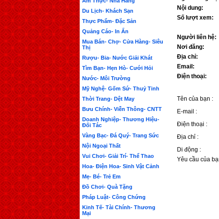
Ẩm Thực- Nhà Hàng
Nội dung:
Du Lịch- Khách Sạn
Số lượt xem:
Thực Phẩm- Đặc Sản
Quảng Cáo- In Ấn
Người liên hệ:
Mua Bán- Chợ- Cửa Hàng- Siêu
Nơi đăng:
Thị
Địa chỉ:
Rượu- Bia- Nước Giải Khát
Email:
Tìm Bạn- Hẹn Hò- Cưới Hỏi
Điện thoại:
Nước- Môi Trường
Mỹ Nghệ- Gốm Sứ- Thuỷ Tinh
Tên của bạn :
Thời Trang- Dệt May
Bưu Chính- Viễn Thông- CNTT
E-mail :
Doanh Nghiệp- Thương Hiệu-
Điện thoại :
Đối Tác
Vàng Bạc- Đá Quý- Trang Sức
Địa chỉ :
Nội Ngoại Thất
Di động :
Vui Chơi- Giải Trí- Thể Thao
Yêu cầu của bạ
Hoa- Điện Hoa- Sinh Vật Cảnh
Mẹ- Bé- Trẻ Em
Đồ Chơi- Quà Tặng
Pháp Luật- Công Chứng
Kinh Tế- Tài Chính- Thương
Mại