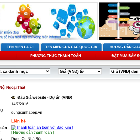
TÊN MIỀN LÀ GÌ
TÊN MIỀN CỦA CÁC QUỐC GIA
HƯỚNG DẪN GIA
PHƯƠNG THỨC THANH TOÁN
ĐẶT MUA BẤM Đ
Nội Ngoại Thất
Đấu Giá website - Dự án
(VNĐ)
14/7/2016
Dự
dungcunhabep.vn
Liên hệ
toàn
:
[ Hướng dẫn thanh toán ]
t:
Dụng Cụ Nhà Bếp