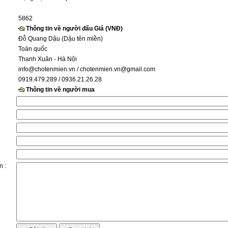
5862
Thông tin về người đấu Giá (VNĐ)
Đỗ Quang Dậu (Dậu tên miền)
Toàn quốc
Thanh Xuân - Hà Nội
info@chotenmien.vn
/ chotenmien.vn@gmail.com
0919.479.289 / 0936.21.26.28
Thông tin về người mua
n :