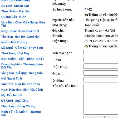
Ẩm Thực- Nhà Hàng
Nội dung:
Du Lịch- Khách Sạn
Số lượt xem:
4742
Thực Phẩm- Đặc Sản
Thông tin về người
Quảng Cáo- In Ấn
Người liên hệ:
Đỗ Quang Dậu (Dậu tê
Mua Bán- Chợ- Cửa Hàng- Siêu
Nơi đăng:
Toàn quốc
Thị
Địa chỉ:
Thanh Xuân - Hà Nội
Rượu- Bia- Nước Giải Khát
Email:
info@chotenmien.vn
/ 
Tìm Bạn- Hẹn Hò- Cưới Hỏi
Điện thoại:
0919.479.289 / 0936.2
Nước- Môi Trường
Thông tin về người
Mỹ Nghệ- Gốm Sứ- Thuỷ Tinh
Tên của bạn :
Thời Trang- Dệt May
Bưu Chính- Viễn Thông- CNTT
E-mail :
Doanh Nghiệp- Thương Hiệu-
Điện thoại :
Đối Tác
Vàng Bạc- Đá Quý- Trang Sức
Địa chỉ :
Nội Ngoại Thất
Di động :
Vui Chơi- Giải Trí- Thể Thao
Yêu cầu của bạn :
Hoa- Điện Hoa- Sinh Vật Cảnh
Mẹ- Bé- Trẻ Em
Đồ Chơi- Quà Tặng
Pháp Luật- Công Chứng
Kinh Tế- Tài Chính- Thương
Mại