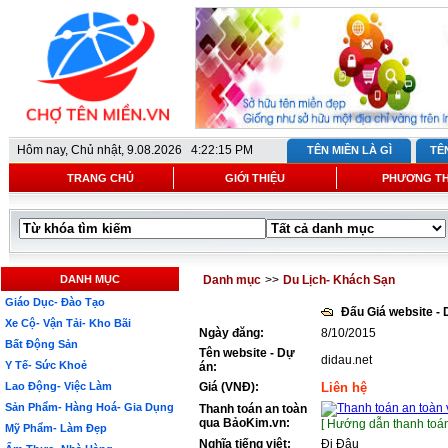
Hôm nay,
Chủ nhật, 9.08.2026 4:22:15 PM
TÊN MIỀN LÀ GÌ
TÊ
TRANG CHỦ
GIỚI THIỆU
PHƯƠNG T
DANH MỤC
Danh mục
>>
Du Lịch- Khách Sạn
Giáo Dục- Đào Tạo
Đấu Giá website -
Xe Cộ- Vận Tải- Kho Bãi
Ngày đăng:
8/10/2015
Bất Động Sản
Tên website - Dự
didau.net
Y Tế- Sức Khoẻ
án:
Lao Động- Việc Làm
Giá (VNĐ):
Liên hệ
Sản Phẩm- Hàng Hoá- Gia Dụng
Thanh toán an toàn
qua BảoKim.vn:
[ Hướng dẫn thanh toán
Mỹ Phẩm- Làm Đẹp
Nghĩa tiếng việt:
Đi Đâu