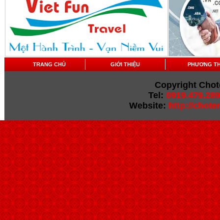
TRANG CHỦ
GIỚI THIỆU
PHƯƠNG T
Copyright Chot
Tel:
0919.479.289
Website:
http://chot