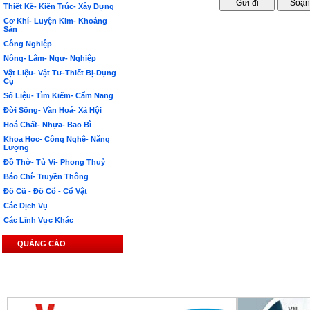
Thiết Kế- Kiến Trúc- Xây Dựng
Cơ Khí- Luyện Kim- Khoáng
Sản
Công Nghiệp
Nông- Lâm- Ngư- Nghiệp
Vật Liệu- Vật Tư-Thiết Bị-Dụng
Cụ
Số Liệu- Tìm Kiếm- Cẩm Nang
Đời Sống- Văn Hoá- Xã Hội
Hoá Chất- Nhựa- Bao Bì
Khoa Học- Công Nghệ- Năng
Lượng
Đồ Thờ- Tử Vi- Phong Thuỷ
Báo Chí- Truyền Thông
Đồ Cũ - Đồ Cổ - Cổ Vật
Các Dịch Vụ
Các Lĩnh Vực Khác
QUẢNG CÁO