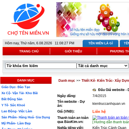
Hôm nay,
Thứ năm, 6.08.2026 11:08:27 PM
TÊN MIỀN LÀ GÌ
TÊ
TRANG CHỦ
GIỚI THIỆU
PHƯƠNG T
DANH MỤC
Danh mục
>>
Thiết Kế- Kiến Trúc- Xây Dự
Giáo Dục- Đào Tạo
Đấu Giá website -
Xe Cộ- Vận Tải- Kho Bãi
Ngày đăng:
7/4/2015
Bất Động Sản
Tên website - Dự
kientruccanhquan.vn
Y Tế- Sức Khoẻ
án:
Lao Động- Việc Làm
Giá (VNĐ):
Liên hệ
Sản Phẩm- Hàng Hoá- Gia Dụng
Thanh toán an toàn
qua BảoKim.vn:
[ Hướng dẫn thanh toán
Mỹ Phẩm- Làm Đẹp
Nghĩa tiếng việt:
Kiến Trúc Cảnh Quan