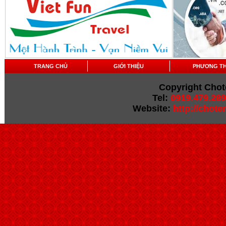
TRANG CHỦ
GIỚI THIỆU
PHƯƠNG T
Copyright Chot
Tel:
0919.479.289
Website:
http://chot