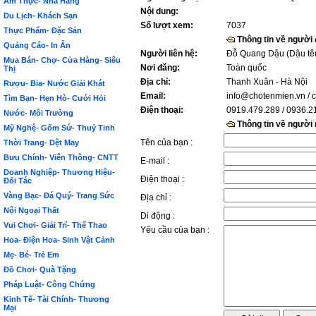
Ẩm Thực- Nhà Hàng
Nội dung:
Du Lịch- Khách Sạn
Số lượt xem:
7037
Thực Phẩm- Đặc Sản
Thông tin về người
Quảng Cáo- In Ấn
Người liên hệ:
Đỗ Quang Dậu (Dậu tê
Mua Bán- Chợ- Cửa Hàng- Siêu
Nơi đăng:
Toàn quốc
Thị
Địa chỉ:
Thanh Xuân - Hà Nội
Rượu- Bia- Nước Giải Khát
Email:
info@chotenmien.vn
/ 
Tìm Bạn- Hẹn Hò- Cưới Hỏi
Điện thoại:
0919.479.289 / 0936.2
Nước- Môi Trường
Thông tin về người
Mỹ Nghệ- Gốm Sứ- Thuỷ Tinh
Tên của bạn :
Thời Trang- Dệt May
Bưu Chính- Viễn Thông- CNTT
E-mail :
Doanh Nghiệp- Thương Hiệu-
Điện thoại :
Đối Tác
Vàng Bạc- Đá Quý- Trang Sức
Địa chỉ :
Nội Ngoại Thất
Di động :
Vui Chơi- Giải Trí- Thể Thao
Yêu cầu của bạn :
Hoa- Điện Hoa- Sinh Vật Cảnh
Mẹ- Bé- Trẻ Em
Đồ Chơi- Quà Tặng
Pháp Luật- Công Chứng
Kinh Tế- Tài Chính- Thương
Mại