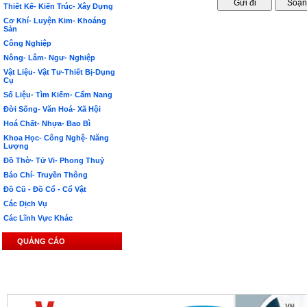
Thiết Kế- Kiến Trúc- Xây Dựng
Cơ Khí- Luyện Kim- Khoáng
Sản
Công Nghiệp
Nông- Lâm- Ngư- Nghiệp
Vật Liệu- Vật Tư-Thiết Bị-Dụng
Cụ
Số Liệu- Tìm Kiếm- Cẩm Nang
Đời Sống- Văn Hoá- Xã Hội
Hoá Chất- Nhựa- Bao Bì
Khoa Học- Công Nghệ- Năng
Lượng
Đồ Thờ- Tử Vi- Phong Thuỷ
Báo Chí- Truyền Thông
Đồ Cũ - Đồ Cổ - Cổ Vật
Các Dịch Vụ
Các Lĩnh Vực Khác
QUẢNG CÁO