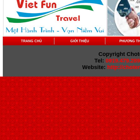
TRANG CHỦ
GIỚI THIỆU
PHƯƠNG T
Copyright Chot
Tel:
0919.479.289
Website:
http://chot