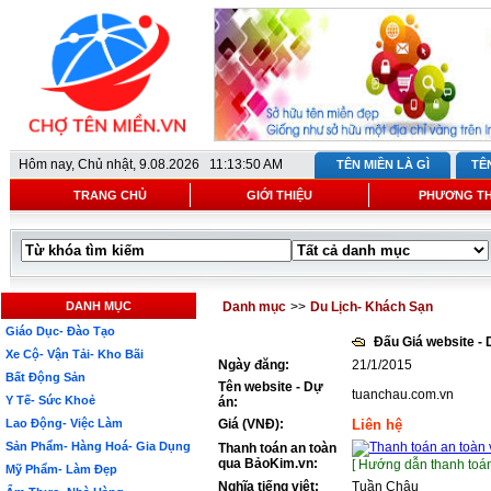
Hôm nay,
Chủ nhật, 9.08.2026 11:13:50 AM
TÊN MIỀN LÀ GÌ
TÊ
TRANG CHỦ
GIỚI THIỆU
PHƯƠNG T
DANH MỤC
Danh mục
>>
Du Lịch- Khách Sạn
Giáo Dục- Đào Tạo
Đấu Giá website -
Xe Cộ- Vận Tải- Kho Bãi
Ngày đăng:
21/1/2015
Bất Động Sản
Tên website - Dự
tuanchau.com.vn
Y Tế- Sức Khoẻ
án:
Lao Động- Việc Làm
Giá (VNĐ):
Liên hệ
Sản Phẩm- Hàng Hoá- Gia Dụng
Thanh toán an toàn
qua BảoKim.vn:
[ Hướng dẫn thanh toán
Mỹ Phẩm- Làm Đẹp
Nghĩa tiếng việt:
Tuần Châu