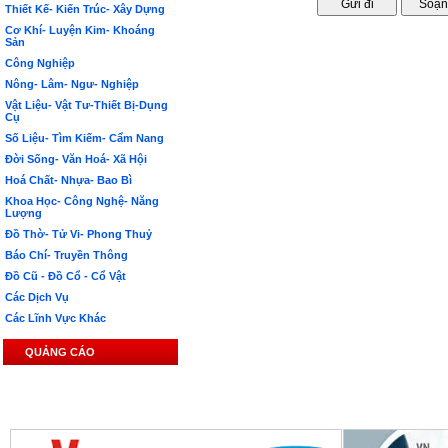
Thiết Kế- Kiến Trúc- Xây Dựng
Cơ Khí- Luyện Kim- Khoáng
Sản
Công Nghiệp
Nông- Lâm- Ngư- Nghiệp
Vật Liệu- Vật Tư-Thiết Bị-Dụng
Cụ
Số Liệu- Tìm Kiếm- Cẩm Nang
Đời Sống- Văn Hoá- Xã Hội
Hoá Chất- Nhựa- Bao Bì
Khoa Học- Công Nghệ- Năng
Lượng
Đồ Thờ- Tử Vi- Phong Thuỷ
Báo Chí- Truyền Thông
Đồ Cũ - Đồ Cổ - Cổ Vật
Các Dịch Vụ
Các Lĩnh Vực Khác
QUẢNG CÁO