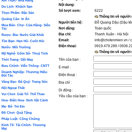
Ẩm Thực- Nhà Hàng
Nội dung:
Du Lịch- Khách Sạn
Số lượt xem:
6222
Thực Phẩm- Đặc Sản
Thông tin về người
Quảng Cáo- In Ấn
Người liên hệ:
Đỗ Quang Dậu (Dậu tê
Mua Bán- Chợ- Cửa Hàng- Siêu
Nơi đăng:
Toàn quốc
Thị
Địa chỉ:
Thanh Xuân - Hà Nội
Rượu- Bia- Nước Giải Khát
Email:
info@chotenmien.vn
/ 
Tìm Bạn- Hẹn Hò- Cưới Hỏi
Điện thoại:
0919.479.289 / 0936.2
Nước- Môi Trường
Thông tin về người
Mỹ Nghệ- Gốm Sứ- Thuỷ Tinh
Tên của bạn :
Thời Trang- Dệt May
Bưu Chính- Viễn Thông- CNTT
E-mail :
Doanh Nghiệp- Thương Hiệu-
Điện thoại :
Đối Tác
Vàng Bạc- Đá Quý- Trang Sức
Địa chỉ :
Nội Ngoại Thất
Di động :
Vui Chơi- Giải Trí- Thể Thao
Yêu cầu của bạn :
Hoa- Điện Hoa- Sinh Vật Cảnh
Mẹ- Bé- Trẻ Em
Đồ Chơi- Quà Tặng
Pháp Luật- Công Chứng
Kinh Tế- Tài Chính- Thương
Mại