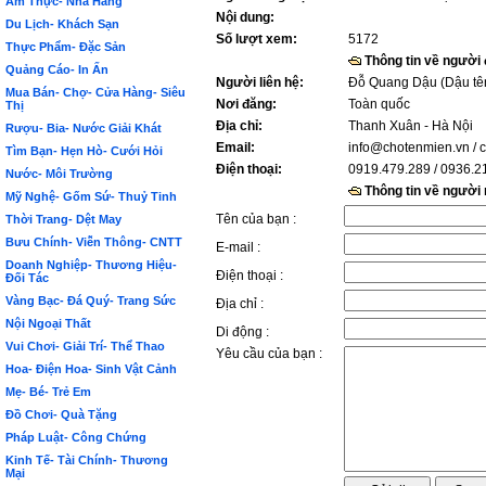
Ẩm Thực- Nhà Hàng
Nội dung:
Du Lịch- Khách Sạn
Số lượt xem:
5172
Thực Phẩm- Đặc Sản
Thông tin về người
Quảng Cáo- In Ấn
Người liên hệ:
Đỗ Quang Dậu (Dậu tê
Mua Bán- Chợ- Cửa Hàng- Siêu
Nơi đăng:
Toàn quốc
Thị
Địa chỉ:
Thanh Xuân - Hà Nội
Rượu- Bia- Nước Giải Khát
Email:
info@chotenmien.vn
/ 
Tìm Bạn- Hẹn Hò- Cưới Hỏi
Điện thoại:
0919.479.289 / 0936.2
Nước- Môi Trường
Thông tin về người
Mỹ Nghệ- Gốm Sứ- Thuỷ Tinh
Tên của bạn :
Thời Trang- Dệt May
Bưu Chính- Viễn Thông- CNTT
E-mail :
Doanh Nghiệp- Thương Hiệu-
Điện thoại :
Đối Tác
Vàng Bạc- Đá Quý- Trang Sức
Địa chỉ :
Nội Ngoại Thất
Di động :
Vui Chơi- Giải Trí- Thể Thao
Yêu cầu của bạn :
Hoa- Điện Hoa- Sinh Vật Cảnh
Mẹ- Bé- Trẻ Em
Đồ Chơi- Quà Tặng
Pháp Luật- Công Chứng
Kinh Tế- Tài Chính- Thương
Mại