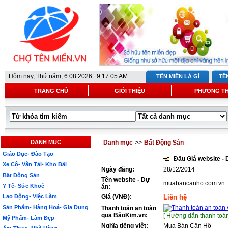
Hôm nay,
Thứ năm, 6.08.2026 9:17:05 AM
TÊN MIỀN LÀ GÌ
TÊ
TRANG CHỦ
GIỚI THIỆU
PHƯƠNG T
DANH MỤC
Danh mục
>>
Bất Động Sản
Giáo Dục- Đào Tạo
Đấu Giá website -
Xe Cộ- Vận Tải- Kho Bãi
Ngày đăng:
28/12/2014
Bất Động Sản
Tên website - Dự
muabancanho.com.vn
Y Tế- Sức Khoẻ
án:
Lao Động- Việc Làm
Giá (VNĐ):
Liên hệ
Sản Phẩm- Hàng Hoá- Gia Dụng
Thanh toán an toàn
qua BảoKim.vn:
[ Hướng dẫn thanh toán
Mỹ Phẩm- Làm Đẹp
Nghĩa tiếng việt:
Mua Bán Căn Hộ