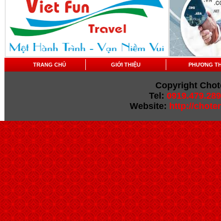
TRANG CHỦ
GIỚI THIỆU
PHƯƠNG T
Copyright Chot
Tel:
0919.479.289
Website:
http://chot