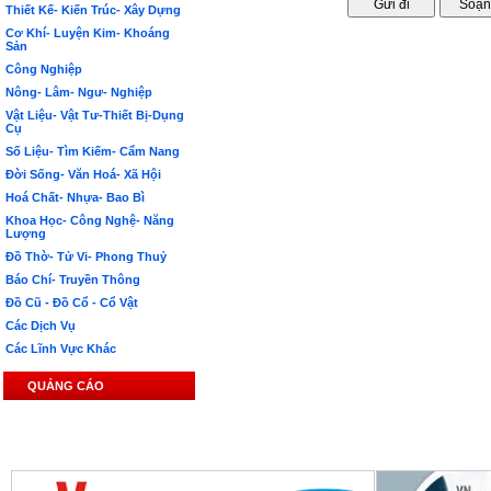
Thiết Kế- Kiến Trúc- Xây Dựng
Cơ Khí- Luyện Kim- Khoáng
Sản
Công Nghiệp
Nông- Lâm- Ngư- Nghiệp
Vật Liệu- Vật Tư-Thiết Bị-Dụng
Cụ
Số Liệu- Tìm Kiếm- Cẩm Nang
Đời Sống- Văn Hoá- Xã Hội
Hoá Chất- Nhựa- Bao Bì
Khoa Học- Công Nghệ- Năng
Lượng
Đồ Thờ- Tử Vi- Phong Thuỷ
Báo Chí- Truyền Thông
Đồ Cũ - Đồ Cổ - Cổ Vật
Các Dịch Vụ
Các Lĩnh Vực Khác
QUẢNG CÁO