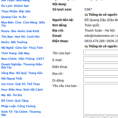
Ẩm Thực- Nhà Hàng
Nội dung:
Du Lịch- Khách Sạn
Số lượt xem:
5387
Thực Phẩm- Đặc Sản
Thông tin về người
Quảng Cáo- In Ấn
Người liên hệ:
Đỗ Quang Dậu (Dậu tê
Mua Bán- Chợ- Cửa Hàng- Siêu
Nơi đăng:
Toàn quốc
Thị
Địa chỉ:
Thanh Xuân - Hà Nội
Rượu- Bia- Nước Giải Khát
Email:
info@chotenmien.vn
/ 
Tìm Bạn- Hẹn Hò- Cưới Hỏi
Điện thoại:
0919.479.289 / 0936.2
Nước- Môi Trường
Thông tin về người
Mỹ Nghệ- Gốm Sứ- Thuỷ Tinh
Tên của bạn :
Thời Trang- Dệt May
Bưu Chính- Viễn Thông- CNTT
E-mail :
Doanh Nghiệp- Thương Hiệu-
Điện thoại :
Đối Tác
Vàng Bạc- Đá Quý- Trang Sức
Địa chỉ :
Nội Ngoại Thất
Di động :
Vui Chơi- Giải Trí- Thể Thao
Yêu cầu của bạn :
Hoa- Điện Hoa- Sinh Vật Cảnh
Mẹ- Bé- Trẻ Em
Đồ Chơi- Quà Tặng
Pháp Luật- Công Chứng
Kinh Tế- Tài Chính- Thương
Mại