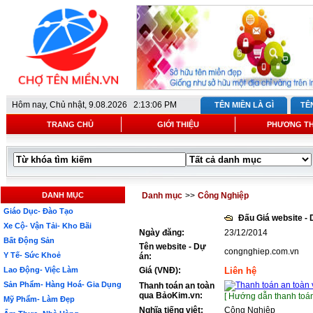
Hôm nay,
Chủ nhật, 9.08.2026 2:13:06 PM
TÊN MIỀN LÀ GÌ
TÊ
TRANG CHỦ
GIỚI THIỆU
PHƯƠNG T
DANH MỤC
Danh mục
>>
Công Nghiệp
Giáo Dục- Đào Tạo
Đấu Giá website -
Xe Cộ- Vận Tải- Kho Bãi
Ngày đăng:
23/12/2014
Bất Động Sản
Tên website - Dự
congnghiep.com.vn
Y Tế- Sức Khoẻ
án:
Lao Động- Việc Làm
Giá (VNĐ):
Liên hệ
Sản Phẩm- Hàng Hoá- Gia Dụng
Thanh toán an toàn
qua BảoKim.vn:
[ Hướng dẫn thanh toán
Mỹ Phẩm- Làm Đẹp
Nghĩa tiếng việt:
Công Nghiệp