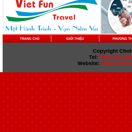
TRANG CHỦ
GIỚI THIỆU
PHƯƠNG T
Copyright Chot
Tel:
0919.479.289
Website:
http://chot