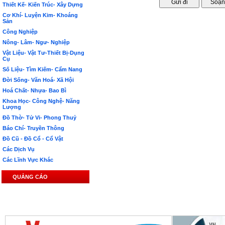
Thiết Kế- Kiến Trúc- Xây Dựng
Cơ Khí- Luyện Kim- Khoáng
Sản
Công Nghiệp
Nông- Lâm- Ngư- Nghiệp
Vật Liệu- Vật Tư-Thiết Bị-Dụng
Cụ
Số Liệu- Tìm Kiếm- Cẩm Nang
Đời Sống- Văn Hoá- Xã Hội
Hoá Chất- Nhựa- Bao Bì
Khoa Học- Công Nghệ- Năng
Lượng
Đồ Thờ- Tử Vi- Phong Thuỷ
Báo Chí- Truyền Thông
Đồ Cũ - Đồ Cổ - Cổ Vật
Các Dịch Vụ
Các Lĩnh Vực Khác
QUẢNG CÁO