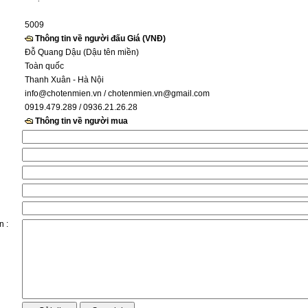
5009
Thông tin về người đấu Giá (VNĐ)
Đỗ Quang Dậu (Dậu tên miền)
Toàn quốc
Thanh Xuân - Hà Nội
info@chotenmien.vn
/ chotenmien.vn@gmail.com
0919.479.289 / 0936.21.26.28
Thông tin về người mua
n :