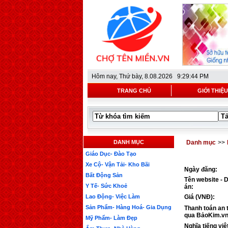
Hôm nay,
Thứ bày, 8.08.2026 9:29:44 PM
TRANG CHỦ
GIỚI THIỆU
DANH MỤC
Danh mục
>>
Giáo Dục- Đào Tạo
Xe Cộ- Vận Tải- Kho Bãi
Ngày đăng:
Bất Động Sản
Tên website - 
Y Tế- Sức Khoẻ
án:
Lao Động- Việc Làm
Giá (VNĐ):
Sản Phẩm- Hàng Hoá- Gia Dụng
Thanh toán an 
qua BảoKim.vn
Mỹ Phẩm- Làm Đẹp
Nghĩa tiếng việ