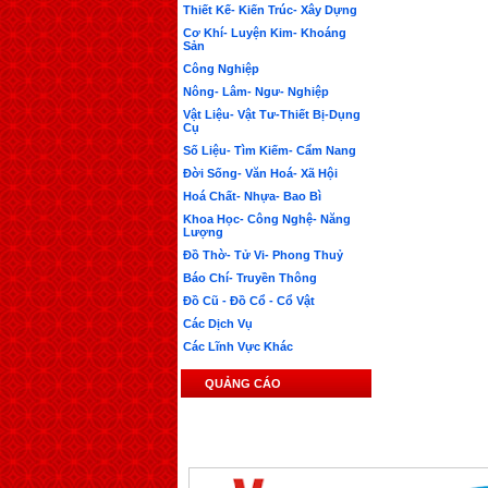
Thiết Kế- Kiến Trúc- Xây Dựng
Cơ Khí- Luyện Kim- Khoáng
Sản
Công Nghiệp
Nông- Lâm- Ngư- Nghiệp
Vật Liệu- Vật Tư-Thiết Bị-Dụng
Cụ
Số Liệu- Tìm Kiếm- Cẩm Nang
Đời Sống- Văn Hoá- Xã Hội
Hoá Chất- Nhựa- Bao Bì
Khoa Học- Công Nghệ- Năng
Lượng
Đồ Thờ- Tử Vi- Phong Thuỷ
Báo Chí- Truyền Thông
Đồ Cũ - Đồ Cổ - Cổ Vật
Các Dịch Vụ
Các Lĩnh Vực Khác
QUẢNG CÁO