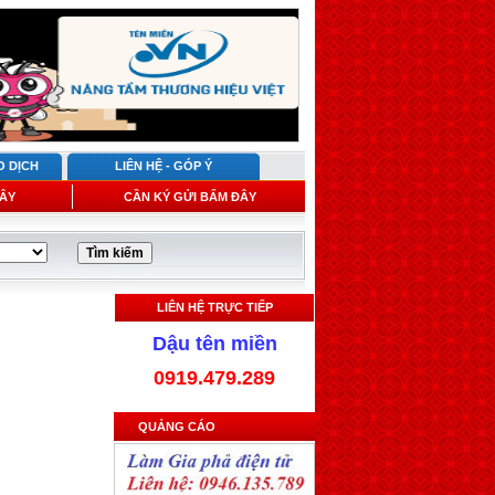
O DỊCH
LIÊN HỆ - GÓP Ý
ÂY
CẦN KÝ GỬI BẤM ĐÂY
LIÊN HỆ TRỰC TIẾP
Dậu tên miền
0919.479.289
QUẢNG CÁO