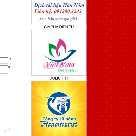
GIA PHẢ ĐIỆN TỬ
*
*
DULICHHT
*