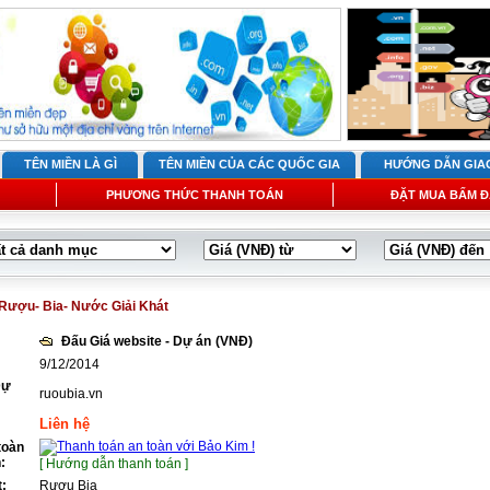
TÊN MIỀN LÀ GÌ
TÊN MIỀN CỦA CÁC QUỐC GIA
HƯỚNG DẪN GIA
PHƯƠNG THỨC THANH TOÁN
ĐẶT MUA BẤM Đ
Rượu- Bia- Nước Giải Khát
Đấu Giá website - Dự án
(VNĐ)
9/12/2014
Dự
ruoubia.vn
Liên hệ
toàn
:
[ Hướng dẫn thanh toán ]
t:
Rượu Bia