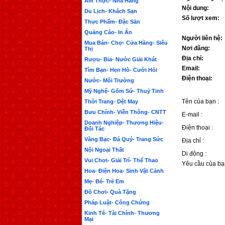
Ẩm Thực- Nhà Hàng
Nội dung:
Du Lịch- Khách Sạn
Số lượt xem:
Thực Phẩm- Đặc Sản
Quảng Cáo- In Ấn
Người liên hệ:
Mua Bán- Chợ- Cửa Hàng- Siêu
Nơi đăng:
Thị
Địa chỉ:
Rượu- Bia- Nước Giải Khát
Email:
Tìm Bạn- Hẹn Hò- Cưới Hỏi
Điện thoại:
Nước- Môi Trường
Mỹ Nghệ- Gốm Sứ- Thuỷ Tinh
Tên của bạn :
Thời Trang- Dệt May
Bưu Chính- Viễn Thông- CNTT
E-mail :
Doanh Nghiệp- Thương Hiệu-
Điện thoại :
Đối Tác
Vàng Bạc- Đá Quý- Trang Sức
Địa chỉ :
Nội Ngoại Thất
Di động :
Vui Chơi- Giải Trí- Thể Thao
Yêu cầu của bạ
Hoa- Điện Hoa- Sinh Vật Cảnh
Mẹ- Bé- Trẻ Em
Đồ Chơi- Quà Tặng
Pháp Luật- Công Chứng
Kinh Tế- Tài Chính- Thương
Mại