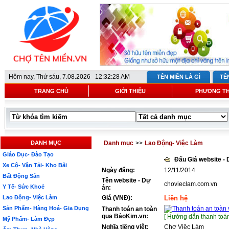
Hôm nay,
Thứ sáu, 7.08.2026 12:32:28 AM
TÊN MIỀN LÀ GÌ
TÊ
TRANG CHỦ
GIỚI THIỆU
PHƯƠNG T
DANH MỤC
Danh mục
>>
Lao Động- Việc Làm
Giáo Dục- Đào Tạo
Đấu Giá website -
Xe Cộ- Vận Tải- Kho Bãi
Ngày đăng:
12/11/2014
Bất Động Sản
Tên website - Dự
chovieclam.com.vn
Y Tế- Sức Khoẻ
án:
Lao Động- Việc Làm
Giá (VNĐ):
Liên hệ
Sản Phẩm- Hàng Hoá- Gia Dụng
Thanh toán an toàn
qua BảoKim.vn:
[ Hướng dẫn thanh toán
Mỹ Phẩm- Làm Đẹp
Nghĩa tiếng việt:
Chợ Việc Làm