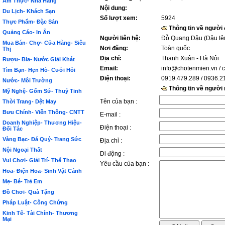
Ẩm Thực- Nhà Hàng
Nội dung:
Du Lịch- Khách Sạn
Số lượt xem:
5924
Thực Phẩm- Đặc Sản
Thông tin về người
Quảng Cáo- In Ấn
Người liên hệ:
Đỗ Quang Dậu (Dậu tê
Mua Bán- Chợ- Cửa Hàng- Siêu
Nơi đăng:
Toàn quốc
Thị
Địa chỉ:
Thanh Xuân - Hà Nội
Rượu- Bia- Nước Giải Khát
Email:
info@chotenmien.vn
/ 
Tìm Bạn- Hẹn Hò- Cưới Hỏi
Điện thoại:
0919.479.289 / 0936.2
Nước- Môi Trường
Thông tin về người
Mỹ Nghệ- Gốm Sứ- Thuỷ Tinh
Tên của bạn :
Thời Trang- Dệt May
Bưu Chính- Viễn Thông- CNTT
E-mail :
Doanh Nghiệp- Thương Hiệu-
Điện thoại :
Đối Tác
Vàng Bạc- Đá Quý- Trang Sức
Địa chỉ :
Nội Ngoại Thất
Di động :
Vui Chơi- Giải Trí- Thể Thao
Yêu cầu của bạn :
Hoa- Điện Hoa- Sinh Vật Cảnh
Mẹ- Bé- Trẻ Em
Đồ Chơi- Quà Tặng
Pháp Luật- Công Chứng
Kinh Tế- Tài Chính- Thương
Mại