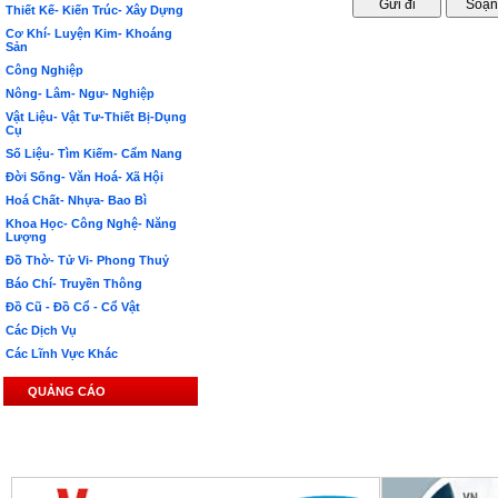
Thiết Kế- Kiến Trúc- Xây Dựng
Cơ Khí- Luyện Kim- Khoáng
Sản
Công Nghiệp
Nông- Lâm- Ngư- Nghiệp
Vật Liệu- Vật Tư-Thiết Bị-Dụng
Cụ
Số Liệu- Tìm Kiếm- Cẩm Nang
Đời Sống- Văn Hoá- Xã Hội
Hoá Chất- Nhựa- Bao Bì
Khoa Học- Công Nghệ- Năng
Lượng
Đồ Thờ- Tử Vi- Phong Thuỷ
Báo Chí- Truyền Thông
Đồ Cũ - Đồ Cổ - Cổ Vật
Các Dịch Vụ
Các Lĩnh Vực Khác
QUẢNG CÁO