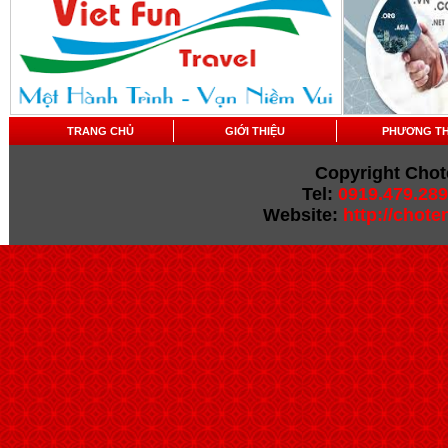
TRANG CHỦ
GIỚI THIỆU
PHƯƠNG T
Copyright Chot
Tel:
0919.479.289
Website:
http://chot