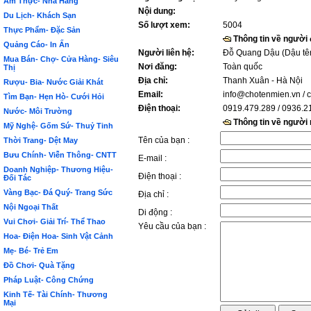
Ẩm Thực- Nhà Hàng
Nội dung:
Du Lịch- Khách Sạn
Số lượt xem:
5004
Thực Phẩm- Đặc Sản
Thông tin về người
Quảng Cáo- In Ấn
Người liên hệ:
Đỗ Quang Dậu (Dậu tê
Mua Bán- Chợ- Cửa Hàng- Siêu
Nơi đăng:
Toàn quốc
Thị
Địa chỉ:
Thanh Xuân - Hà Nội
Rượu- Bia- Nước Giải Khát
Email:
info@chotenmien.vn
/ 
Tìm Bạn- Hẹn Hò- Cưới Hỏi
Điện thoại:
0919.479.289 / 0936.2
Nước- Môi Trường
Thông tin về người
Mỹ Nghệ- Gốm Sứ- Thuỷ Tinh
Tên của bạn :
Thời Trang- Dệt May
Bưu Chính- Viễn Thông- CNTT
E-mail :
Doanh Nghiệp- Thương Hiệu-
Điện thoại :
Đối Tác
Vàng Bạc- Đá Quý- Trang Sức
Địa chỉ :
Nội Ngoại Thất
Di động :
Vui Chơi- Giải Trí- Thể Thao
Yêu cầu của bạn :
Hoa- Điện Hoa- Sinh Vật Cảnh
Mẹ- Bé- Trẻ Em
Đồ Chơi- Quà Tặng
Pháp Luật- Công Chứng
Kinh Tế- Tài Chính- Thương
Mại