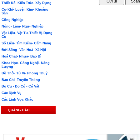
Thiết Kế- Kiến Trúc- Xây Dựng
Cơ Khí- Luyện Kim- Khoáng
Sản
Công Nghiệp
Nông- Lâm- Ngư- Nghiệp
Vật Liệu- Vật Tư-Thiết Bị-Dụng
Cụ
Số Liệu- Tìm Kiếm- Cẩm Nang
Đời Sống- Văn Hoá- Xã Hội
Hoá Chất- Nhựa- Bao Bì
Khoa Học- Công Nghệ- Năng
Lượng
Đồ Thờ- Tử Vi- Phong Thuỷ
Báo Chí- Truyền Thông
Đồ Cũ - Đồ Cổ - Cổ Vật
Các Dịch Vụ
Các Lĩnh Vực Khác
QUẢNG CÁO