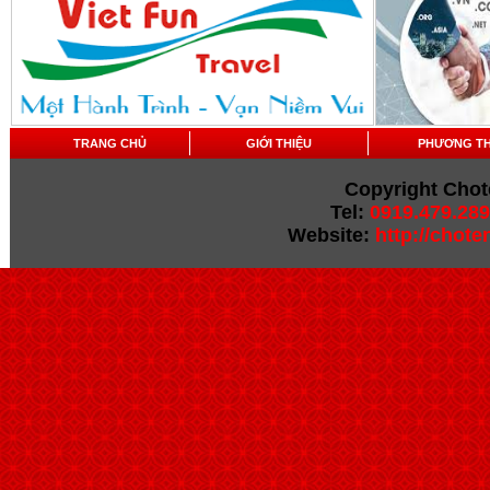
TRANG CHỦ
GIỚI THIỆU
PHƯƠNG T
Copyright Chot
Tel:
0919.479.289
Website:
http://chot