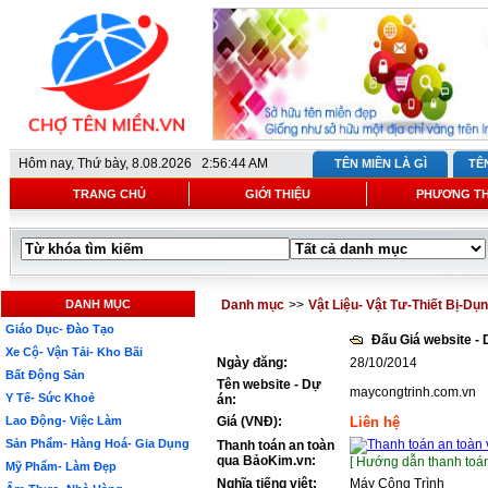
Hôm nay,
Thứ bày, 8.08.2026 2:56:44 AM
TÊN MIỀN LÀ GÌ
TÊ
TRANG CHỦ
GIỚI THIỆU
PHƯƠNG T
DANH MỤC
Danh mục
>>
Vật Liệu- Vật Tư-Thiết Bị-Dụ
Giáo Dục- Đào Tạo
Đấu Giá website -
Xe Cộ- Vận Tải- Kho Bãi
Ngày đăng:
28/10/2014
Bất Động Sản
Tên website - Dự
maycongtrinh.com.vn
Y Tế- Sức Khoẻ
án:
Lao Động- Việc Làm
Giá (VNĐ):
Liên hệ
Sản Phẩm- Hàng Hoá- Gia Dụng
Thanh toán an toàn
qua BảoKim.vn:
[ Hướng dẫn thanh toán
Mỹ Phẩm- Làm Đẹp
Nghĩa tiếng việt:
Máy Công Trình