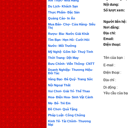
Ẩm Thực- Nhà Hàng
Nội dung:
Du Lịch- Khách Sạn
Số lượt xem:
Thực Phẩm- Đặc Sản
Quảng Cáo- In Ấn
Người liên hệ:
Mua Bán- Chợ- Cửa Hàng- Siêu
Nơi đăng:
Thị
Địa chỉ:
Rượu- Bia- Nước Giải Khát
Email:
Tìm Bạn- Hẹn Hò- Cưới Hỏi
Điện thoại:
Nước- Môi Trường
Mỹ Nghệ- Gốm Sứ- Thuỷ Tinh
Tên của bạn :
Thời Trang- Dệt May
Bưu Chính- Viễn Thông- CNTT
E-mail :
Doanh Nghiệp- Thương Hiệu-
Điện thoại :
Đối Tác
Vàng Bạc- Đá Quý- Trang Sức
Địa chỉ :
Nội Ngoại Thất
Di động :
Vui Chơi- Giải Trí- Thể Thao
Yêu cầu của bạ
Hoa- Điện Hoa- Sinh Vật Cảnh
Mẹ- Bé- Trẻ Em
Đồ Chơi- Quà Tặng
Pháp Luật- Công Chứng
Kinh Tế- Tài Chính- Thương
Mại