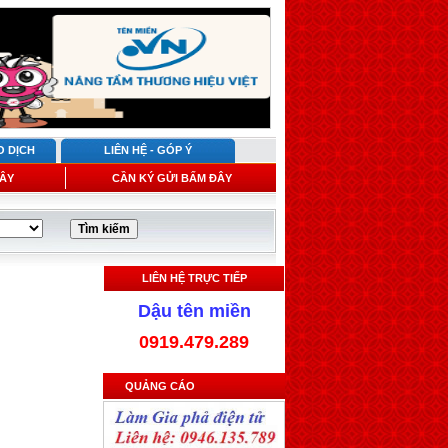
O DỊCH
LIÊN HỆ - GÓP Ý
ÂY
CẦN KÝ GỬI BẤM ĐÂY
LIÊN HỆ TRỰC TIẾP
Dậu tên miền
0919.479.289
QUẢNG CÁO