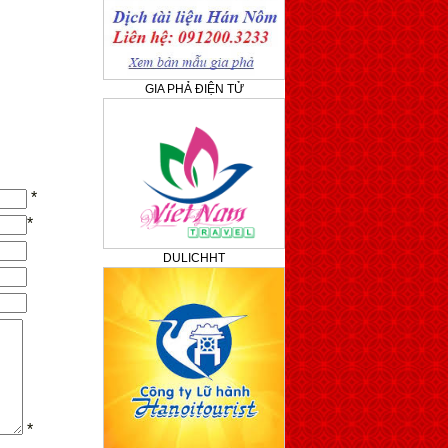
GIA PHẢ ĐIỆN TỬ
*
*
DULICHHT
*