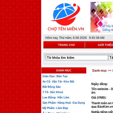
Hôm nay,
Thứ năm, 6.08.2026 9:45:38 AM
TRANG CHỦ
GIỚI THIỆU
DANH MỤC
Danh mục
>>
Giáo Dục- Đào Tạo
Xe Cộ- Vận Tải- Kho Bãi
Ngày đăng:
Bất Động Sản
Tên website - 
Y Tế- Sức Khoẻ
án:
Lao Động- Việc Làm
Giá (VNĐ):
Sản Phẩm- Hàng Hoá- Gia Dụng
Thanh toán an 
qua BảoKim.vn
Mỹ Phẩm- Làm Đẹp
Nghĩa tiếng việ