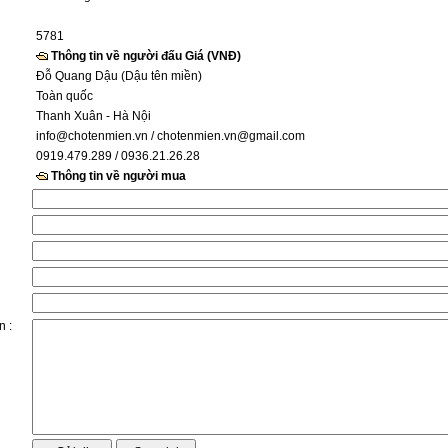
5781
Thông tin về người đấu Giá (VNĐ)
Đỗ Quang Dậu (Dậu tên miền)
Toàn quốc
Thanh Xuân - Hà Nội
info@chotenmien.vn
/ chotenmien.vn@gmail.com
0919.479.289 / 0936.21.26.28
Thông tin về người mua
n :