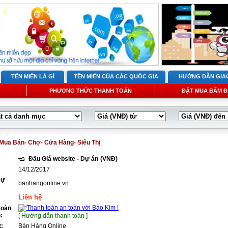
TÊN MIỀN LÀ GÌ
TÊN MIỀN CỦA CÁC QUỐC GIA
HƯỚNG DẪN GIA
PHƯƠNG THỨC THANH TOÁN
ĐẶT MUA BẤM Đ
Mua Bán- Chợ- Cửa Hàng- Siêu Thị
Đấu Giá website - Dự án
(VNĐ)
14/12/2017
Dự
banhangonline.vn
Liên hệ
toàn
:
[ Hướng dẫn thanh toán ]
t:
Bán Hàng Online