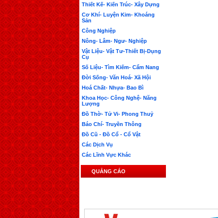
Thiết Kế- Kiến Trúc- Xây Dựng
Cơ Khí- Luyện Kim- Khoáng
Sản
Công Nghiệp
Nông- Lâm- Ngư- Nghiệp
Vật Liệu- Vật Tư-Thiết Bị-Dụng
Cụ
Số Liệu- Tìm Kiếm- Cẩm Nang
Đời Sống- Văn Hoá- Xã Hội
Hoá Chất- Nhựa- Bao Bì
Khoa Học- Công Nghệ- Năng
Lượng
Đồ Thờ- Tử Vi- Phong Thuỷ
Báo Chí- Truyền Thông
Đồ Cũ - Đồ Cổ - Cổ Vật
Các Dịch Vụ
Các Lĩnh Vực Khác
QUẢNG CÁO