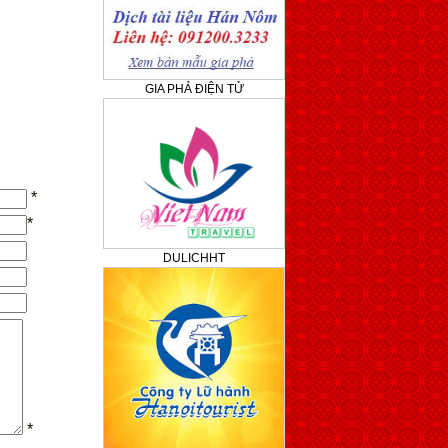
GIA PHẢ ĐIỆN TỬ
*
*
DULICHHT
*