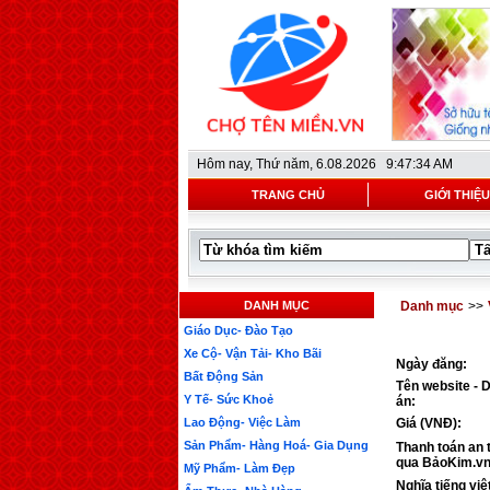
Hôm nay,
Thứ năm, 6.08.2026 9:47:34 AM
TRANG CHỦ
GIỚI THIỆU
DANH MỤC
Danh mục
>>
Giáo Dục- Đào Tạo
Xe Cộ- Vận Tải- Kho Bãi
Ngày đăng:
Bất Động Sản
Tên website - 
Y Tế- Sức Khoẻ
án:
Lao Động- Việc Làm
Giá (VNĐ):
Sản Phẩm- Hàng Hoá- Gia Dụng
Thanh toán an 
qua BảoKim.vn
Mỹ Phẩm- Làm Đẹp
Nghĩa tiếng việ