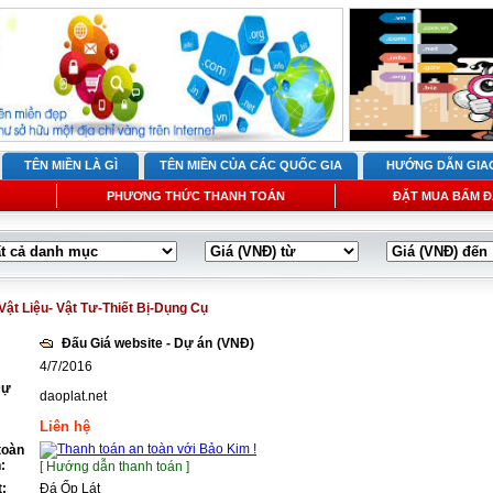
TÊN MIỀN LÀ GÌ
TÊN MIỀN CỦA CÁC QUỐC GIA
HƯỚNG DẪN GIA
PHƯƠNG THỨC THANH TOÁN
ĐẶT MUA BẤM Đ
Vật Liệu- Vật Tư-Thiết Bị-Dụng Cụ
Đấu Giá website - Dự án
(VNĐ)
4/7/2016
Dự
daoplat.net
Liên hệ
toàn
:
[ Hướng dẫn thanh toán ]
t:
Đá Ốp Lát