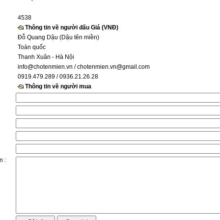
4538
Thông tin về người đấu Giá (VNĐ)
Đỗ Quang Dậu (Dậu tên miền)
Toàn quốc
Thanh Xuân - Hà Nội
info@chotenmien.vn
/ chotenmien.vn@gmail.com
0919.479.289 / 0936.21.26.28
Thông tin về người mua
n :