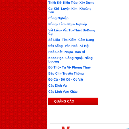
Thiết Kế- Kiến Trúc- Xây Dựng
Cơ Khí- Luyện Kim- Khoáng
Sản
Công Nghiệp
Nông- Lâm- Ngư- Nghiệp
Vật Liệu- Vật Tư-Thiết Bị-Dụng
Cụ
Số Liệu- Tìm Kiếm- Cẩm Nang
Đời Sống- Văn Hoá- Xã Hội
Hoá Chất- Nhựa- Bao Bì
Khoa Học- Công Nghệ- Năng
Lượng
Đồ Thờ- Tử Vi- Phong Thuỷ
Báo Chí- Truyền Thông
Đồ Cũ - Đồ Cổ - Cổ Vật
Các Dịch Vụ
Các Lĩnh Vực Khác
QUẢNG CÁO