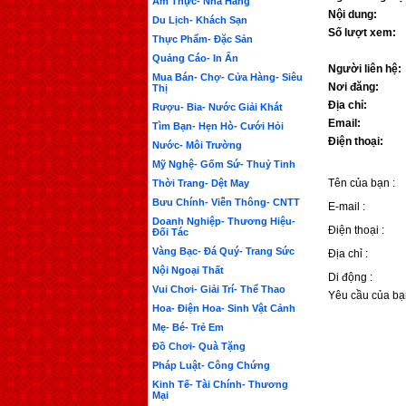
Ẩm Thực- Nhà Hàng
Nội dung:
Du Lịch- Khách Sạn
Số lượt xem:
Thực Phẩm- Đặc Sản
Quảng Cáo- In Ấn
Người liên hệ:
Mua Bán- Chợ- Cửa Hàng- Siêu
Nơi đăng:
Thị
Địa chỉ:
Rượu- Bia- Nước Giải Khát
Email:
Tìm Bạn- Hẹn Hò- Cưới Hỏi
Điện thoại:
Nước- Môi Trường
Mỹ Nghệ- Gốm Sứ- Thuỷ Tinh
Tên của bạn :
Thời Trang- Dệt May
Bưu Chính- Viễn Thông- CNTT
E-mail :
Doanh Nghiệp- Thương Hiệu-
Điện thoại :
Đối Tác
Vàng Bạc- Đá Quý- Trang Sức
Địa chỉ :
Nội Ngoại Thất
Di động :
Vui Chơi- Giải Trí- Thể Thao
Yêu cầu của bạ
Hoa- Điện Hoa- Sinh Vật Cảnh
Mẹ- Bé- Trẻ Em
Đồ Chơi- Quà Tặng
Pháp Luật- Công Chứng
Kinh Tế- Tài Chính- Thương
Mại