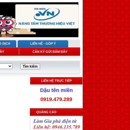
O DỊCH
LIÊN HỆ - GÓP Ý
ÂY
CẦN KÝ GỬI BẤM ĐÂY
LIÊN HỆ TRỰC TIẾP
Dậu tên miền
0919.479.289
QUẢNG CÁO